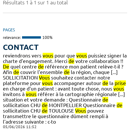
Résultats 1 à 1 sur 1 au total
PAGES
relevance:
100%
CONTACT
reviendrons vers
vous
pour que
vous
puissiez signer la
charte d'engagement. Merci
de
votre collaboration !!
De
quel centre
de
référence mon patient relève-t-il ?
Afin
de
couvrir l'ensemble
de
la région, chaque [...]
SOLLICITATION
Vous
souhaitez contacter notre
plateforme pour
vous
accompagner autour
de
la
prise
en charge d'un patient : avant toute chose, nous
vous
invitons à
vous
référer à la cartographie régionale [...]
situation et votre demande : Questionnaire
de
sollicitation CHU
de
MONTPELLIER Questionnaire
de
sollicitation CHU
de
TOULOUSE
Vous
pouvez
transmettre le questionnaire dûment rempli à
l'adresse suivante : c-to
05/06/2026 11:52