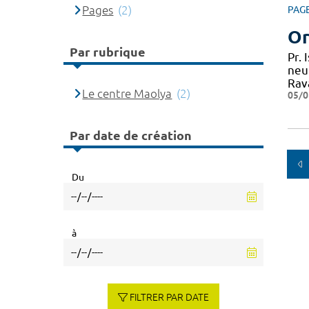
Pages
(2)
PAG
Or
Par rubrique
Pr.
neu
Rav
Le centre Maolya
(2)
05/0
Par date de création
Du
à
FILTRER PAR DATE