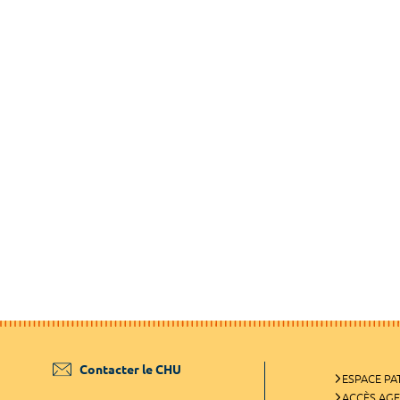
Contacter le CHU
ESPACE PA
ACCÈS AG