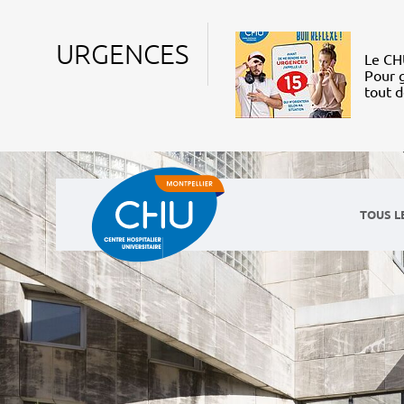
URGENCES
Le CHU
Pour g
tout 
TOUS L