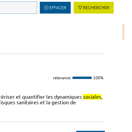
EFFACER
RECHERCHER
relevance:
100%
ctériser et quantifier les dynamiques
sociales
,
sques sanitaires et la gestion de