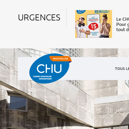
URGENCES
Le CHU
Pour g
tout 
TOUS L