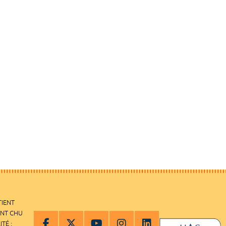
TIENT
ENT CHU
ITÉ :