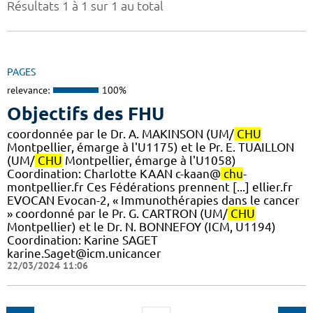
Résultats 1 à 1 sur 1 au total
PAGES
relevance:
100%
Objectifs des FHU
coordonnée par le Dr. A. MAKINSON (UM/
CHU
Montpellier, émarge à l'U1175) et le Pr. E. TUAILLON
(UM/
CHU
Montpellier, émarge à l'U1058) ​
Coordination: Charlotte KAAN c-kaan@
chu
-
montpellier.fr Ces Fédérations prennent [...] ellier.fr
EVOCAN Evocan-2, « Immunothérapies dans le cancer
» coordonné par le Pr. G. CARTRON (UM/
CHU
Montpellier) et le Dr. N. BONNEFOY (ICM, U1194)
Coordination: Karine SAGET
karine.Saget@icm.unicancer
22/03/2024 11:06