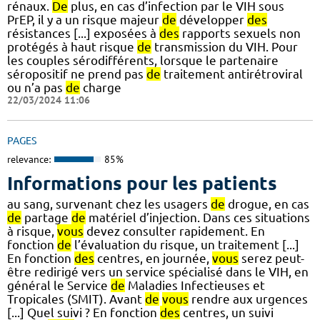
rénaux.
De
plus, en cas d’infection par le VIH sous
PrEP, il y a un risque majeur
de
développer
des
résistances [...] exposées à
des
rapports sexuels non
protégés à haut risque
de
transmission du VIH. Pour
les couples sérodifférents, lorsque le partenaire
séropositif ne prend pas
de
traitement antirétroviral
ou n’a pas
de
charge
22/03/2024 11:06
PAGES
relevance:
85%
Informations pour les patients
au sang, survenant chez les usagers
de
drogue, en cas
de
partage
de
matériel d’injection. Dans ces situations
à risque,
vous
devez consulter rapidement. En
fonction
de
l’évaluation du risque, un traitement [...]
En fonction
des
centres, en journée,
vous
serez peut-
être redirigé vers un service spécialisé dans le VIH, en
général le Service
de
Maladies Infectieuses et
Tropicales (SMIT). Avant
de
vous
rendre aux urgences
[...] Quel suivi ? En fonction
des
centres, un suivi