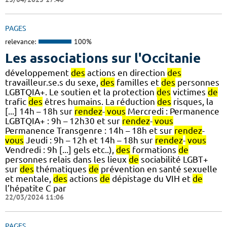
PAGES
relevance:
100%
Les associations sur l'Occitanie
développement
des
actions en direction
des
travailleur.se.s du sexe,
des
familles et
des
personnes
LGBTQIA+. Le soutien et la protection
des
victimes
de
trafic
des
êtres humains. La réduction
des
risques, la
[...] 14h – 18h sur
rendez
-
vous
Mercredi : Permanence
LGBTQIA+ : 9h – 12h30 et sur
rendez
-
vous
Permanence Transgenre : 14h – 18h et sur
rendez
-
vous
Jeudi : 9h – 12h et 14h – 18h sur
rendez
-
vous
Vendredi : 9h [...] gels etc..),
des
formations
de
personnes relais dans les lieux
de
sociabilité LGBT+
sur
des
thématiques
de
prévention en santé sexuelle
et mentale,
des
actions
de
dépistage du VIH et
de
l’hépatite C par
22/03/2024 11:06
PAGES