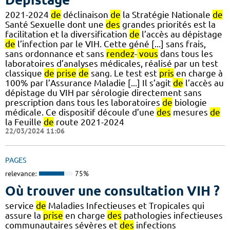
2021-2024
de
déclinaison
de
la Stratégie Nationale
de
Santé Sexuelle dont une
des
grandes priorités est la
facilitation et la diversification
de
l’accès au dépistage
de
l’infection par le VIH. Cette géné [...] sans frais,
sans ordonnance et sans
rendez
-
vous
dans tous les
laboratoires d’analyses médicales, réalisé par un test
classique
de
prise
de
sang. Le test est
pris
en charge à
100% par l’Assurance Maladie [...] Il s’agit
de
l’accès au
dépistage du VIH par sérologie directement sans
prescription dans tous les laboratoires
de
biologie
médicale. Ce dispositif découle d’une
des
mesures
de
la Feuille
de
route 2021-2024
22/03/2024 11:06
PAGES
relevance:
75%
Où trouver une consultation VIH ?
service
de
Maladies Infectieuses et Tropicales qui
assure la
prise
en charge
des
pathologies infectieuses
communautaires sévères et
des
infections