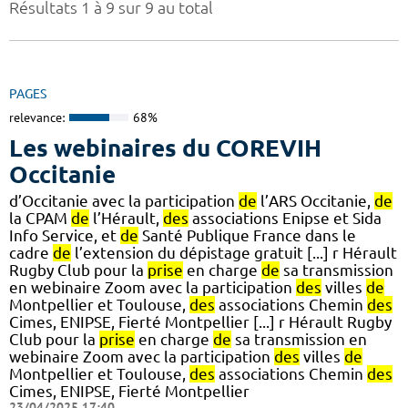
Résultats 1 à 9 sur 9 au total
PAGES
relevance:
68%
Les webinaires du COREVIH
Occitanie
d’Occitanie avec la participation
de
l’ARS Occitanie,
de
la CPAM
de
l’Hérault,
des
associations Enipse et Sida
Info Service, et
de
Santé Publique France dans le
cadre
de
l’extension du dépistage gratuit [...] r Hérault
Rugby Club pour la
prise
en charge
de
sa transmission
en webinaire Zoom avec la participation
des
villes
de
Montpellier et Toulouse,
des
associations Chemin
des
Cimes, ENIPSE, Fierté Montpellier [...] r Hérault Rugby
Club pour la
prise
en charge
de
sa transmission en
webinaire Zoom avec la participation
des
villes
de
Montpellier et Toulouse,
des
associations Chemin
des
Cimes, ENIPSE, Fierté Montpellier
23/04/2025 17:40