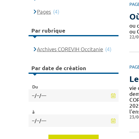
PAG
Pages
(4)
Où
ou 
Par rubrique
ou 
22/0
Archives COREVIH Occitanie
(4)
PAG
Par date de création
Le
Du
vie 
dem
COP
202
l'e
à
23/0