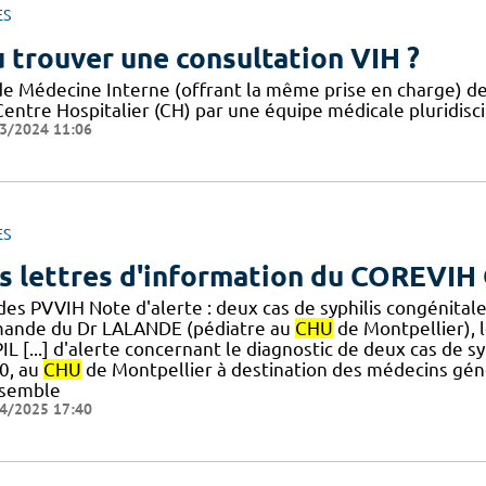
ES
 trouver une consultation VIH ?
de Médecine Interne (offrant la même prise en charge) des
Centre Hospitalier (CH) par une équipe médicale pluridisc
3/2024 11:06
ES
s lettres d'information du COREVIH 
des PVVIH Note d'alerte : deux cas de syphilis congénital
ande du Dr LALANDE (pédiatre au
CHU
de Montpellier), 
IL [...] d'alerte concernant le diagnostic de deux cas de 
0, au
CHU
de Montpellier à destination des médecins gén
nsemble
4/2025 17:40