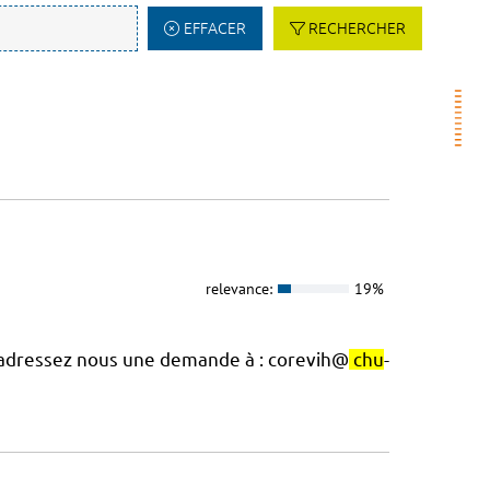
EFFACER
RECHERCHER
relevance:
19%
, adressez nous une demande à : corevih@
chu
-