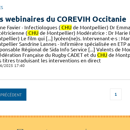
ES
s webinaires du COREVIH Occitanie
ne Favier - Infectiologues (
CHU
de Montpellier) Dr Emma
tétricienne (
CHU
de Montpellier) Modératrice : Dr Marie B
pellier) Le film qui [...] lycéen(ne)s. Intervenant·e·s : M
tpellier Sandrine Lannes - Infirmière spécialisée en ETP 
ponsable Régional de Sida Info Service [...] Valents de Mo
Fédération Française du Rugby CADET et du
CHU
de Montpel
 titres traduisant les interventions en direct
4/2025 17:40
1
PRÉCÉDENT