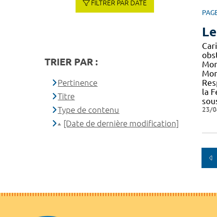
FILTRER PAR DATE
PAG
Le
Cari
obs
TRIER PAR :
Mont
Mon
Pertinence
Res
la 
Titre
sous
Type de contenu
23/0
[Date de dernière modification]