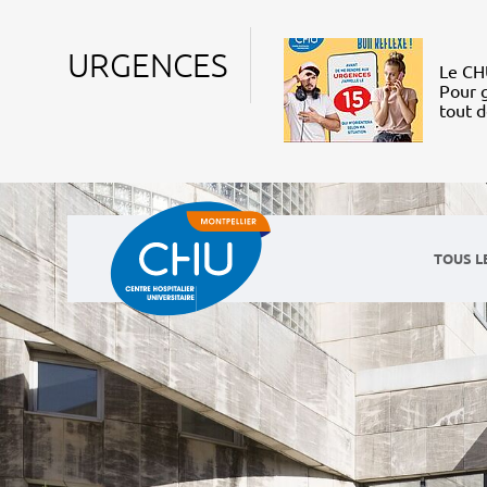
URGENCES
Le CHU
Pour g
tout 
TOUS L