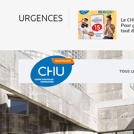
URGENCES
Le CHU
Pour g
tout 
TOUS L