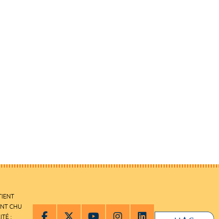
TIENT
ENT CHU
ITÉ :