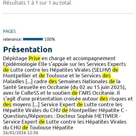
Résultats 1 à 1 sur 1 au total
PAGES
relevance:
100%
Présentation
Dépistage
Prise
en charge et accompagnement
Epidémiologie Elle s’appuie sur les Services Experts
de
Lutte contre les Hépatites Virales (SELHV)
de
Montpellier et
de
Toulouse et le Services
des
Maladies [...] cadre
des
Semaines Nationales
de
la
Santé Sexuelle en Occitanie (du 02 au 15 juin 2025),
avec le CoReSS et le soutien
de
l’ARS Occitanie. Il
s’agit d’une présentation croisée autour
des
risques et
des
moyens [...] Service Expert
de
Lutte contre les
Hépatite Virales du CHU
de
Montpellier Hépatite C -
Questions/Réponses : Docteur Sophie METIVIER -
Service Expert
de
Lutte contre les Hépatites Virales
du CHU
de
Toulouse Hépatite
26/02/2026 12:36