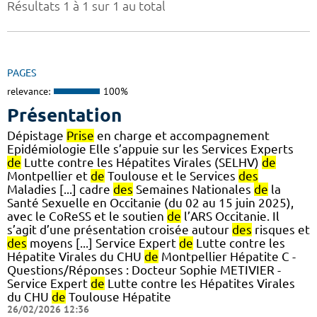
Résultats 1 à 1 sur 1 au total
PAGES
relevance:
100%
Présentation
Dépistage
Prise
en charge et accompagnement
Epidémiologie Elle s’appuie sur les Services Experts
de
Lutte contre les Hépatites Virales (SELHV)
de
Montpellier et
de
Toulouse et le Services
des
Maladies [...] cadre
des
Semaines Nationales
de
la
Santé Sexuelle en Occitanie (du 02 au 15 juin 2025),
avec le CoReSS et le soutien
de
l’ARS Occitanie. Il
s’agit d’une présentation croisée autour
des
risques et
des
moyens [...] Service Expert
de
Lutte contre les
Hépatite Virales du CHU
de
Montpellier Hépatite C -
Questions/Réponses : Docteur Sophie METIVIER -
Service Expert
de
Lutte contre les Hépatites Virales
du CHU
de
Toulouse Hépatite
26/02/2026 12:36