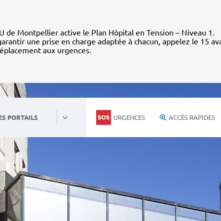
 de Montpellier active le Plan Hôpital en Tension – Niveau 1.
arantir une prise en charge adaptée à chacun, appelez le 15 av
déplacement aux urgences.
URGENCES
ACCÈS RAPIDES
ES PORTAILS