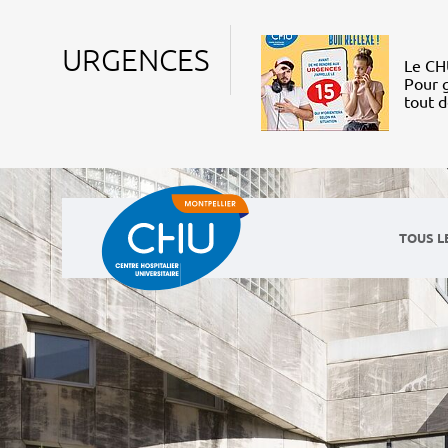
URGENCES
Le CHU
Pour g
tout 
TOUS L