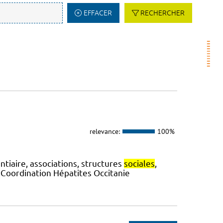
EFFACER
RECHERCHER
relevance:
100%
ntiaire, associations, structures
sociales
,
a Coordination Hépatites Occitanie