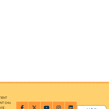
TIENT
ENT CHU
ITÉ :