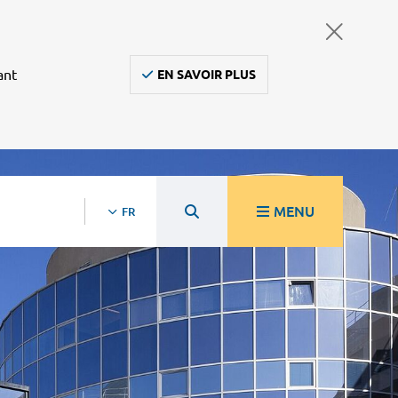
ant
EN SAVOIR PLUS
MENU
FR