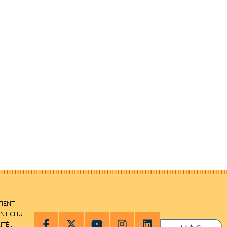
TIENT
ENT CHU
ITÉ :