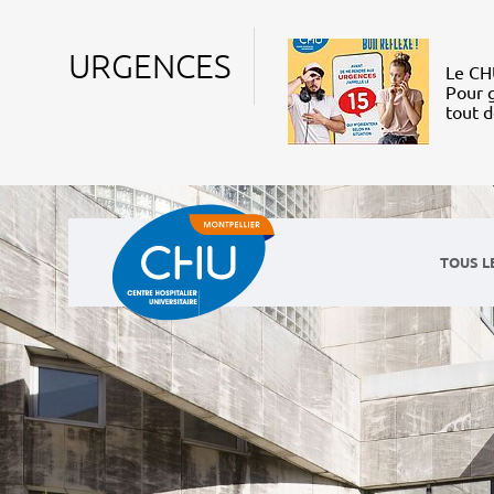
URGENCES
Le CHU
Pour g
tout 
TOUS L