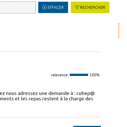
EFFACER
RECHERCHER
relevance:
100%
uvez nous adressez une demande à : cohep@
ements et les repas restent à la charge des