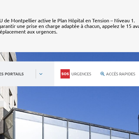
 de Montpellier active le Plan Hôpital en Tension – Niveau 1.
arantir une prise en charge adaptée à chacun, appelez le 15 av
déplacement aux urgences.
URGENCES
ACCÈS RAPIDES
ES PORTAILS