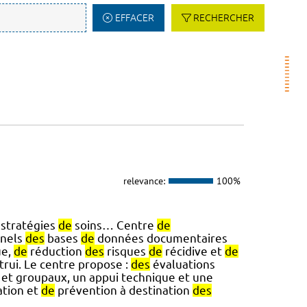
EFFACER
RECHERCHER
relevance:
100%
stratégies
de
soins… Centre
de
nnels
des
bases
de
données documentaires
ue,
de
réduction
des
risques
de
récidive et
de
rui. Le centre propose :
des
évaluations
s et groupaux, un appui technique et une
tion et
de
prévention à destination
des