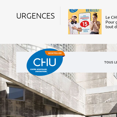
URGENCES
Le CHU
Pour g
tout 
TOUS L