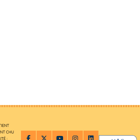
TIENT
ENT CHU
ITÉ :