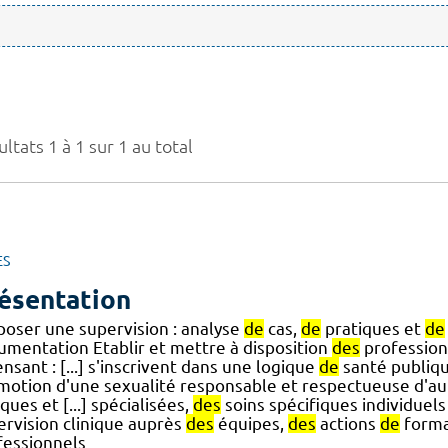
ltats 1 à 1 sur 1 au total
ES
ésentation
poser une supervision : analyse
de
cas,
de
pratiques et
de
umentation Etablir et mettre à disposition
des
professio
nsant : [...] s'inscrivent dans une logique
de
santé publiq
motion d'une sexualité responsable et respectueuse d'aut
iques et [...] spécialisées,
des
soins spécifiques individuel
ervision clinique auprès
des
équipes,
des
actions
de
forma
fessionnels