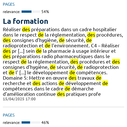
PAGES
relevance:
54%
La formation
Réaliser
des
préparations dans un cadre hospitalier
dans le respect
de
la réglementation,
des
procédures,
des
consignes d’hygiène,
de
sécurité,
de
radioprotection et
de
l’environnement. C4 – Réaliser
des
pr [...] sein
de
la pharmacie à usage intérieur et
des
préparations radio pharmaceutiques dans le
respect
de
la réglementation,
des
procédures et
des
consignes d’hygiène,
de
sécurité,
de
radioprotection
et
de
l’ [...] le développement
de
compétences.
Domaine 5: Mettre en œuvre
des
travaux
de
recherche et
des
actions
de
développement
de
compétences dans le cadre
de
démarche
d’amélioration continue
des
pratiques profe
15/04/2025 17:00
PAGES
relevance:
46%