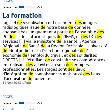
PAGES
relevance:
36%
La formation
logiciel
de
visualisation et traitement
des
images
radiologiques issue
de
notre base
de
données
anonymisées, uniquement à partir
de
l’ensemble
des
PC
des
salles informatiques
de
l’IFMS, et
des
PC
des
services [...] via le Ministère
de
la santé, l’Agence
Régionale
de
Santé
de
la Région Occitanie, l’Université
de
Montpellier et la Direction régionale
de
l'
économie
de
l'emploi du travail et
des
solidarités
DREETS [...] l’étudiant
de
construire ses compétences
en réalisant
des
activités au sein
des
équipes
professionnelles. Les stages sont
des
lieux
d’intégration
de
connaissances mais aussi
des
lieux
d’acquisition
de
nouvelles
15/04/2025 17:00
PAGES
relevance:
36%