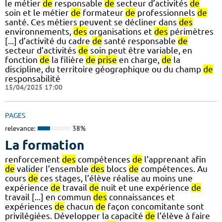
le métier
de
responsable
de
secteur d’activités
de
soin et le métier
de
formateur
de
professionnels
de
santé. Ces métiers peuvent se décliner dans
des
environnements,
des
organisations et
des
périmètres
[...] d’activité du cadre
de
santé responsable
de
secteur d’activités
de
soin peut être variable, en
fonction
de
la filière
de
prise
en charge,
de
la
discipline, du territoire géographique ou du champ
de
responsabilité
15/04/2025 17:00
PAGES
relevance:
38%
La formation
renforcement
des
compétences
de
l’apprenant afin
de
valider l’ensemble
des
blocs
de
compétences. Au
cours
de
ces stages, l’élève réalise au moins une
expérience
de
travail
de
nuit et une expérience
de
travail [...] en commun
des
connaissances et
expériences
de
chacun
de
façon concomitante sont
privilégiées. Développer la capacité
de
l’élève à faire