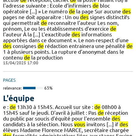
l'adresse suivante : Ecole d'infirmiers
de
bloc
opératoire [...] » Le numéro
de
la page Sur aucune
des
pages ne doit apparaitre : Un ou
des
signes distinctifs
qui permettrait
de
reconnaitre l’auteur Les nom,
prénom, Le ou les établissements d’exercice
de
l’auteur À la [...] L’exactitude
des
informations
apportées dans ce document ». Le non-respect d’une
des
consignes
de
rédaction entrainera une pénalité
de
1 à plusieurs points. La rupture d’anonymat dans le
contenu
de
la production
15/04/2025 17:00
PAGES
relevance:
63%
L'équipe
e :
de
13h30 à 15h45. Accueil sur site :
de
08h00 à
15h45 sauf le jeudi. D'avril à juillet : Pas
de
réception
du public par soucis d'équité pour l'ensemble
des
candidats à la sélection. Nous
vous
invitons [...] if
des
élèves Madame Florence MARCE, secrétaire chargée
des
formalités administratives liées aux stages Equipe