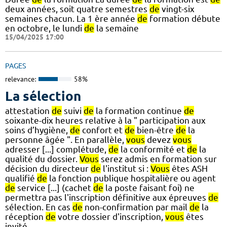
deux années, soit quatre semestres
de
vingt-six
semaines chacun. La 1 ère année
de
formation débute
en octobre, le lundi
de
la semaine
15/04/2025 17:00
PAGES
relevance:
58%
La sélection
attestation
de
suivi
de
la formation continue
de
soixante-dix heures relative à la " participation aux
soins d’hygiène,
de
confort et
de
bien-être
de
la
personne âgée ". En parallèle,
vous
devez
vous
adresser [...] complétude,
de
la conformité et
de
la
qualité du dossier.
Vous
serez admis en formation sur
décision du directeur
de
l'institut si :
Vous
êtes ASH
qualifié
de
la fonction publique hospitalière ou agent
de
service [...] (cachet
de
la poste faisant foi) ne
permettra pas l'inscription définitive aux épreuves
de
sélection. En cas
de
non-confirmation par mail
de
la
réception
de
votre dossier d'inscription,
vous
êtes
invité