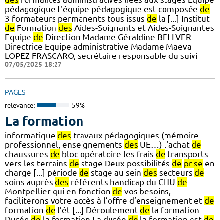
pédagogique L'équipe pédagogique est composée
de
3 formateurs permanents tous issus
de
la [...] Institut
de
Formation
des
Aides-Soignants et Aides-Soignantes
Equipe
de
Direction Madame Géraldine BELLVER -
Directrice Equipe administrative Madame Maeva
LOPEZ FRASCARO, secrétaire responsable du suivi
07/05/2025 18:27
PAGES
relevance:
59%
La formation
informatique
des
travaux pédagogiques (mémoire
professionnel, enseignements
des
UE…) l'achat
de
chaussures
de
bloc opératoire les frais
de
transports
vers les terrains
de
stage Deux possibilités
de
prise
en
charge [...] période
de
stage au sein
des
secteurs
de
soins auprès
des
référents handicap du CHU
de
Montpellier qui en fonction
de
vos besoins,
faciliterons votre accès à l’offre d’enseignement et
de
formation
de
l’ét [...] Déroulement
de
la formation
Durée
de
la formation La durée
de
la formation est
de