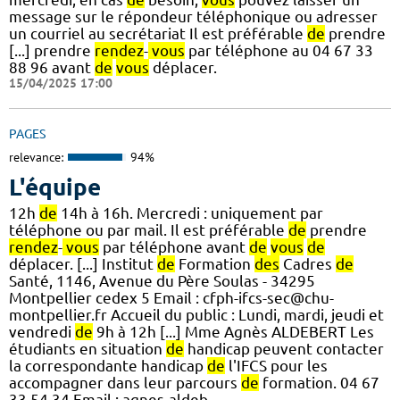
message sur le répondeur téléphonique ou adresser
un courriel au secrétariat Il est préférable
de
prendre
[...] prendre
rendez
-
vous
par téléphone au 04 67 33
88 96 avant
de
vous
déplacer.
15/04/2025 17:00
PAGES
relevance:
94%
L'équipe
12h
de
14h à 16h. Mercredi : uniquement par
téléphone ou par mail. Il est préférable
de
prendre
rendez
-
vous
par téléphone avant
de
vous
de
déplacer. [...] Institut
de
Formation
des
Cadres
de
Santé, 1146, Avenue du Père Soulas - 34295
Montpellier cedex 5 Email : cfph-ifcs-sec@chu-
montpellier.fr Accueil du public : Lundi, mardi, jeudi et
vendredi
de
9h à 12h [...] Mme Agnès ALDEBERT Les
étudiants en situation
de
handicap peuvent contacter
la correspondante handicap
de
l'IFCS pour les
accompagner dans leur parcours
de
formation. 04 67
33 54 34 Email : agnes-aldeb