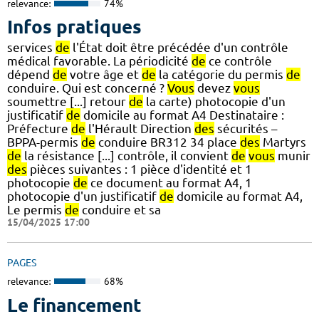
relevance:
74%
Infos pratiques
services
de
l'État doit être précédée d'un contrôle
médical favorable. La périodicité
de
ce contrôle
dépend
de
votre âge et
de
la catégorie du permis
de
conduire. Qui est concerné ?
Vous
devez
vous
soumettre [...] retour
de
la carte) photocopie d'un
justificatif
de
domicile au format A4 Destinataire :
Préfecture
de
l'Hérault Direction
des
sécurités –
BPPA-permis
de
conduire BR312 34 place
des
Martyrs
de
la résistance [...] contrôle, il convient
de
vous
munir
des
pièces suivantes : 1 pièce d'identité et 1
photocopie
de
ce document au format A4, 1
photocopie d'un justificatif
de
domicile au format A4,
Le permis
de
conduire et sa
15/04/2025 17:00
PAGES
relevance:
68%
Le financement