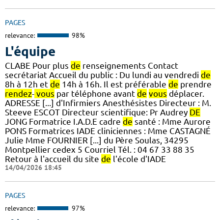
PAGES
relevance:
98%
L'équipe
CLABE Pour plus
de
renseignements Contact
secrétariat Accueil du public : Du lundi au vendredi
de
8h à 12h et
de
14h à 16h. Il est préférable
de
prendre
rendez
-
vous
par téléphone avant
de
vous
déplacer.
ADRESSE [...] d'Infirmiers Anesthésistes Directeur : M.
Steeve ESCOT Directeur scientifique: Pr Audrey
DE
JONG Formatrice I.A.D.E cadre
de
santé : Mme Aurore
PONS Formatrices IADE cliniciennes : Mme CASTAGNÉ
Julie Mme FOURNIER [...] du Père Soulas, 34295
Montpellier cedex 5 Courriel Tél. : 04 67 33 88 35
Retour à l'accueil du site
de
l'école d'IADE
14/04/2026 18:45
PAGES
relevance:
97%