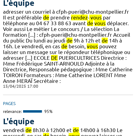
L'équipe
adresser un courriel à cfph-pueri@chu-montpellier.fr
Il est préférable
de
prendre
rendez
-
vous
par
téléphone au 04 67 33 88 63 avant
de
vous
déplacer.
Voir aussi Le métier Le concours / La sélection La
formation [...] : cfph-pueri@chu-montpellier.fr Accueil
du public Du lundi au jeudi
de
9h à 12h et
de
14h à
16h. Le vendredi, en cas
de
besoin,
vous
pouvez
laisser un message sur le répondeur téléphonique ou
adresser [...] ECOLE
DE
PUERICULTRICES Directrice :
Mme Frédérique SAINT-ARNOULD Adjointe à la
Directrice, Responsable pédagogique : Mme Catherine
TOIRON Formateurs : Mme Catherine LORENT Mme
Anne MERAÏ Secrétaire :
15/04/2025 17:00
PAGES
relevance:
95%
L'équipe
vendredi
de
8h30 à 12h00 et
de
14h00 à 16h30 Le
mercredi, en cas
de
besoin,
vous
pouvez laisser un