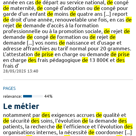
année en cas
de
départ au service national,
de
congé
de
maternité,
de
congé d'adoption ou
de
congé pour
garde d'un enfant
de
moins
de
quatre ans [...] report
de
droit d'une année, renouvelable une fois, en cas
de
rejet
de
demande d'accès à la formation
professionnelle ou à la promotion sociale,
de
rejet
de
demande
de
congé
de
formation ou
de
rejet
de
demande [...] vos noms
de
naissance et d'usage et
adresse affranchies au tarif normal pour 20 grammes.
L’attestation
de
prise
en charge ou demande
de
prise
en charge
des
frais pédagogique
de
13 800€ et
des
frais d’
28/05/2025 13:40
PAGES
relevance:
44%
Le métier
notamment par
des
exigences accrues
de
qualité et
de
sécurité
des
soins, l’évolution
de
la demande
des
patients, la recherche
de
l’efficience et l’évolution
des
organisations internes, la nécessité
de
coordonner [...]