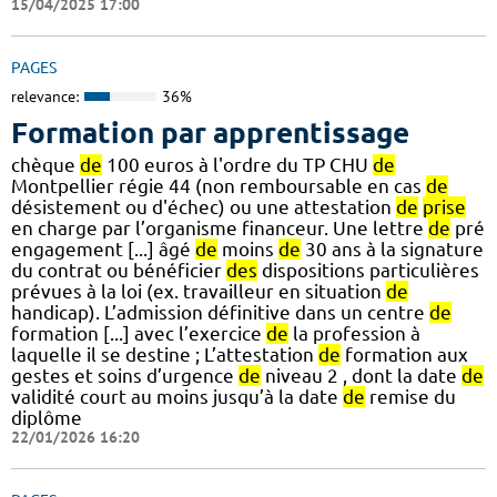
15/04/2025 17:00
PAGES
relevance:
36%
Formation par apprentissage
chèque
de
100 euros à l'ordre du TP CHU
de
Montpellier régie 44 (non remboursable en cas
de
désistement ou d'échec) ou une attestation
de
prise
en charge par l’organisme financeur. Une lettre
de
pré
engagement [...] âgé
de
moins
de
30 ans à la signature
du contrat ou bénéficier
des
dispositions particulières
prévues à la loi (ex. travailleur en situation
de
handicap). L’admission définitive dans un centre
de
formation [...] avec l’exercice
de
la profession à
laquelle il se destine ; L’attestation
de
formation aux
gestes et soins d’urgence
de
niveau 2 , dont la date
de
validité court au moins jusqu’à la date
de
remise du
diplôme
22/01/2026 16:20