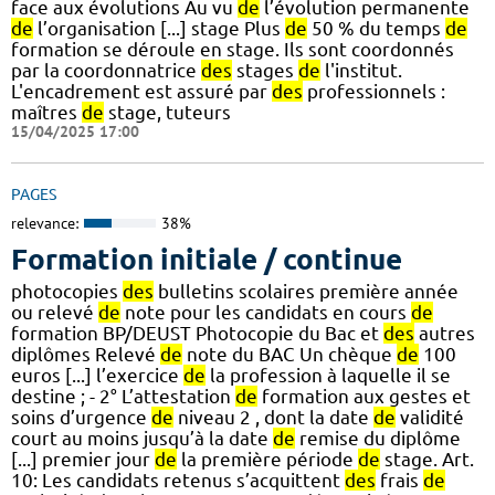
face aux évolutions Au vu
de
l’évolution permanente
de
l’organisation [...] stage Plus
de
50 % du temps
de
formation se déroule en stage. Ils sont coordonnés
par la coordonnatrice
des
stages
de
l'institut.
L'encadrement est assuré par
des
professionnels :
maîtres
de
stage, tuteurs
15/04/2025 17:00
PAGES
relevance:
38%
Formation initiale / continue
photocopies
des
bulletins scolaires première année
ou relevé
de
note pour les candidats en cours
de
formation BP/DEUST Photocopie du Bac et
des
autres
diplômes Relevé
de
note du BAC Un chèque
de
100
euros [...] l’exercice
de
la profession à laquelle il se
destine ; - 2° L’attestation
de
formation aux gestes et
soins d’urgence
de
niveau 2 , dont la date
de
validité
court au moins jusqu’à la date
de
remise du diplôme
[...] premier jour
de
la première période
de
stage. Art.
10: Les candidats retenus s’acquittent
des
frais
de