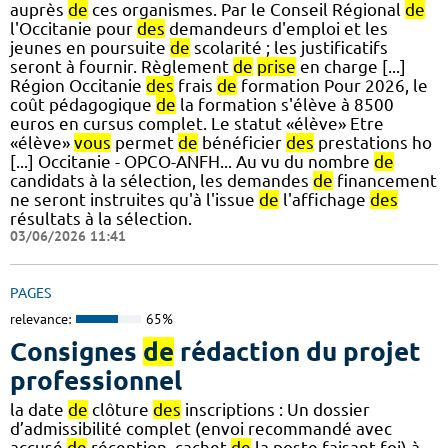
auprès
de
ces organismes. Par le Conseil Régional
de
l'Occitanie pour
des
demandeurs d'emploi et les
jeunes en poursuite
de
scolarité ; les justificatifs
seront à fournir. Règlement
de
prise
en charge [...]
Région Occitanie
des
frais
de
formation Pour 2026, le
coût pédagogique
de
la formation s'élève à 8500
euros en cursus complet. Le statut «élève» Etre
«élève»
vous
permet
de
bénéficier
des
prestations ho
[...] Occitanie - OPCO-ANFH... Au vu du nombre
de
candidats à la sélection, les demandes
de
financement
ne seront instruites qu'à l'issue
de
l'affichage
des
résultats à la sélection.
03/06/2026 11:41
PAGES
relevance:
65%
Consignes
de
rédaction du projet
professionnel
la date
de
clôture
des
inscriptions : Un dossier
d’admissibilité complet (envoi recommandé avec
accusé
de
réception, cachet
de
la poste faisant foi) à