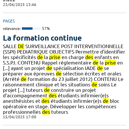
23/04/2025 13:46
PAGES
relevance:
57%
La formation continue
SALLE
DE
SURVEILLANCE POST INTERVENTIONNELLE
(SSPI) PEDIATRIQUE OBJECTIFS Permettre d’identifier
les spécificités
de
la
prise
en charge
des
enfants en
S.S.P.I. CONTENU Rappel réglementaire
de
la
prise
en
[...] ayant un projet
de
spécialisation IADE
de
se
préparer aux épreuves
de
sélection écrites et orales
(Arrêté
de
formation du 23 juillet 2012) CONTENU Le
raisonnement clinique et les situations
de
soins Le
projet [...] tuteurs
de
construire un projet
d’accompagnement
des
étudiants infirmier(e)s
anesthésistes et
des
étudiants infirmier(e)s
de
bloc
opératoire en stage. Développer les compétences
professionnelles
des
tuteurs
15/04/2025 17:00