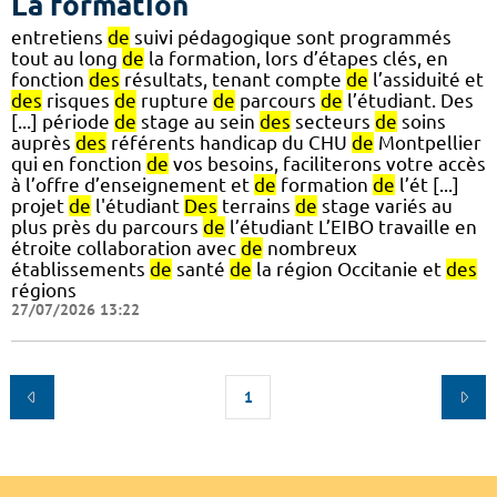
La formation
entretiens
de
suivi pédagogique sont programmés
tout au long
de
la formation, lors d’étapes clés, en
fonction
des
résultats, tenant compte
de
l’assiduité et
des
risques
de
rupture
de
parcours
de
l’étudiant. Des
[...] période
de
stage au sein
des
secteurs
de
soins
auprès
des
référents handicap du CHU
de
Montpellier
qui en fonction
de
vos besoins, faciliterons votre accès
à l’offre d’enseignement et
de
formation
de
l’ét [...]
projet
de
l'étudiant
Des
terrains
de
stage variés au
plus près du parcours
de
l’étudiant L’EIBO travaille en
étroite collaboration avec
de
nombreux
établissements
de
santé
de
la région Occitanie et
des
régions
27/07/2026 13:22
1