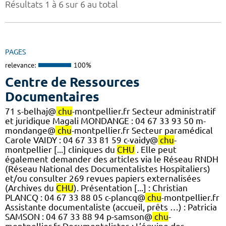
Résultats 1 à 6 sur 6 au total
PAGES
relevance:
100%
Centre de Ressources
Documentaires
71 s-belhaj@
chu
-montpellier.fr Secteur administratif
et juridique Magali MONDANGE : 04 67 33 93 50 m-
mondange@
chu
-montpellier.fr Secteur paramédical
Carole VAIDY : 04 67 33 81 59 c-vaidy@
chu
-
montpellier [...] cliniques du
CHU
. Elle peut
également demander des articles via le Réseau RNDH
(Réseau National des Documentalistes Hospitaliers)
et/ou consulter 269 revues papiers externalisées
(Archives du
CHU
). Présentation [...] : Christian
PLANCQ : 04 67 33 88 05 c-plancq@
chu
-montpellier.fr
Assistante documentaliste (accueil, prêts …) : Patricia
SAMSON : 04 67 33 88 94 p-samson@
chu
-