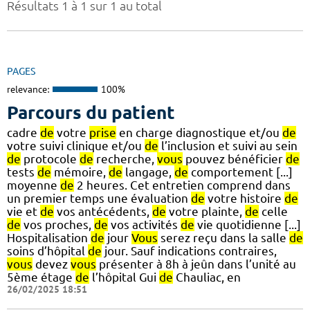
Résultats 1 à 1 sur 1 au total
PAGES
relevance:
100%
Parcours du patient
cadre
de
votre
prise
en charge diagnostique et/ou
de
votre suivi clinique et/ou
de
l’inclusion et suivi au sein
de
protocole
de
recherche,
vous
pouvez bénéficier
de
tests
de
mémoire,
de
langage,
de
comportement [...]
moyenne
de
2 heures. Cet entretien comprend dans
un premier temps une évaluation
de
votre histoire
de
vie et
de
vos antécédents,
de
votre plainte,
de
celle
de
vos proches,
de
vos activités
de
vie quotidienne [...]
Hospitalisation
de
jour
Vous
serez reçu dans la salle
de
soins d’hôpital
de
jour. Sauf indications contraires,
vous
devez
vous
présenter à 8h à jeûn dans l’unité au
5ème étage
de
l’hôpital Gui
de
Chauliac, en
26/02/2025 18:51