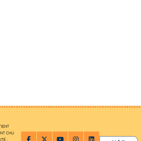
TIENT
ENT CHU
ITÉ :