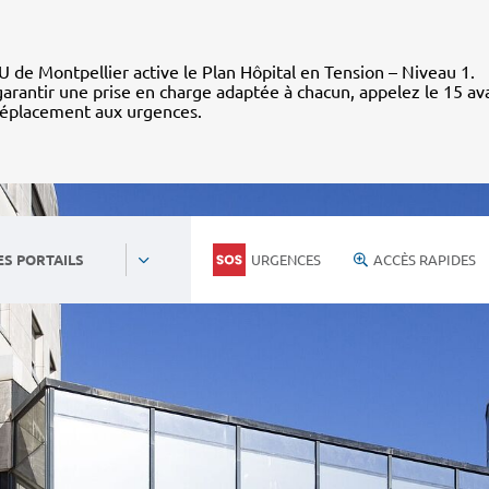
 de Montpellier active le Plan Hôpital en Tension – Niveau 1.
arantir une prise en charge adaptée à chacun, appelez le 15 av
déplacement aux urgences.
URGENCES
ACCÈS RAPIDES
ES PORTAILS