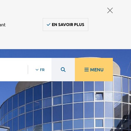
ant
EN SAVOIR PLUS
MENU
FR