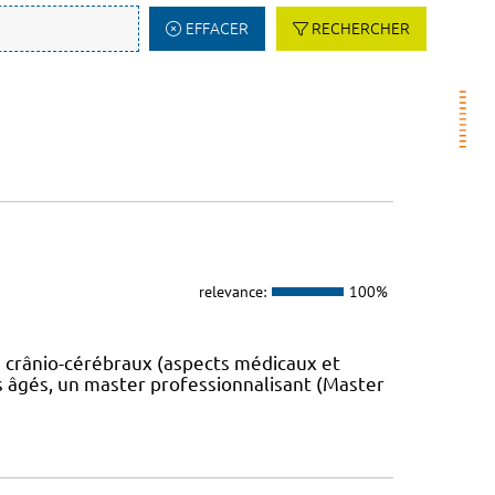
EFFACER
RECHERCHER
relevance:
100%
 crânio-cérébraux (aspects médicaux et
s âgés, un master professionnalisant (Master