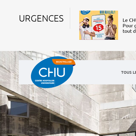
URGENCES
Le CHU
Pour g
tout 
TOUS L