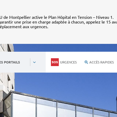
 de Montpellier active le Plan Hôpital en Tension – Niveau 1.
arantir une prise en charge adaptée à chacun, appelez le 15 av
déplacement aux urgences.
URGENCES
ACCÈS RAPIDES
ES PORTAILS