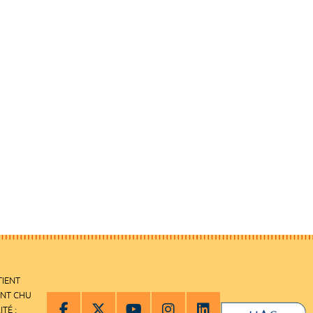
TIENT
ENT CHU
ITÉ :