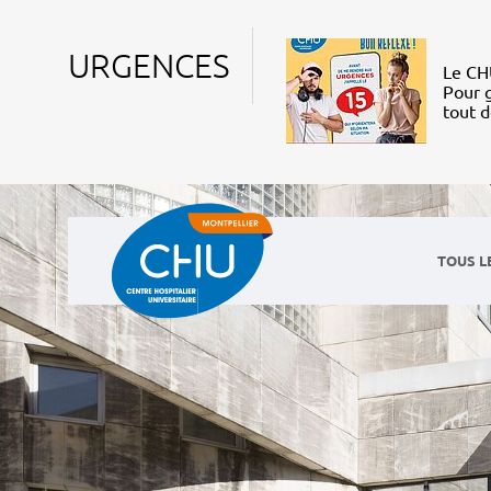
URGENCES
Le CHU
Pour g
tout 
TOUS L