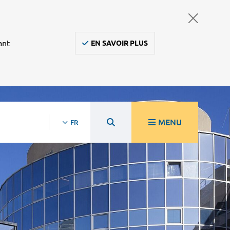
ant
EN SAVOIR PLUS
MENU
FR