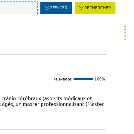
EFFACER
RECHERCHER
relevance:
100%
 crânio-cérébraux (aspects médicaux et
s âgés, un master professionnalisant (Master