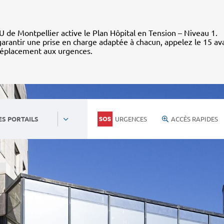
 de Montpellier active le Plan Hôpital en Tension – Niveau 1.
arantir une prise en charge adaptée à chacun, appelez le 15 av
déplacement aux urgences.
URGENCES
ACCÈS RAPIDES
ES PORTAILS