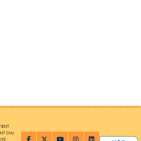
TIENT
ENT CHU
ITÉ :