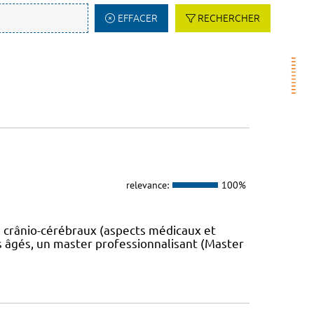
EFFACER
RECHERCHER
relevance:
100%
 crânio-cérébraux (aspects médicaux et
s âgés, un master professionnalisant (Master