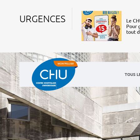
URGENCES
Le CHU
Pour g
tout 
TOUS L