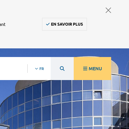
ant
EN SAVOIR PLUS
MENU
FR