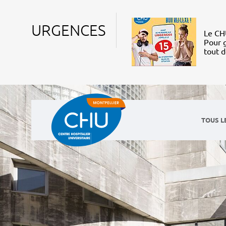
URGENCES
Le CHU
Pour g
tout 
TOUS L