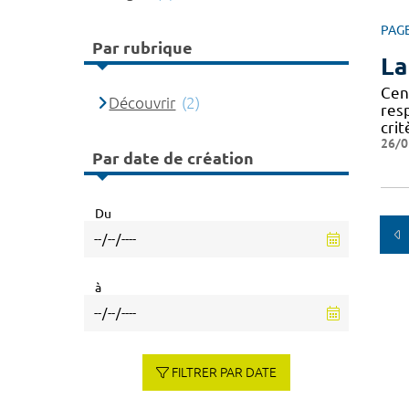
PAG
Par rubrique
La
Cen
Découvrir
(2)
res
crit
26/0
Par date de création
Du
à
FILTRER PAR DATE