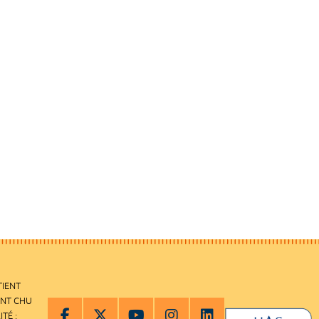
TIENT
ENT CHU
ITÉ :