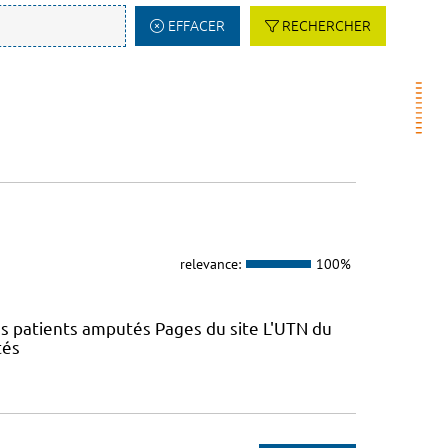
EFFACER
RECHERCHER
relevance:
100%
es patients amputés Pages du site L'UTN du
tés