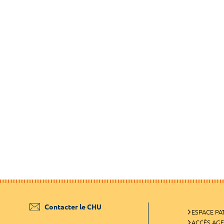
Contacter le CHU
ESPACE PA
ACCÈS AG