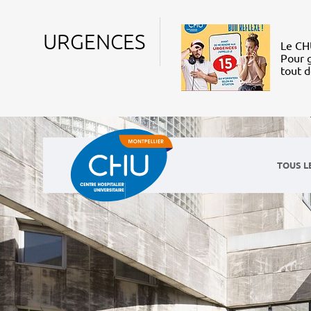
URGENCES
Le CHU
Pour g
tout 
TOUS L