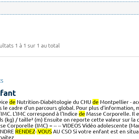
ltats 1 à 1 sur 1 au total
ES
fant
vice
de
Nutrition-Diabétologie du CHU
de
Montpellier - ac
s le cadre d'un parcours global. Pour plus d'information, 
’IMC. L’IMC correspond à l’Indice
de
Masse Corporelle. Il e
s (kg) / taille² (m) Ensuite on reporte cette valeur sur la
se Corporelle (IMC) = -- -- VIDEOS Vidéo adolescente (M
ENDRE
RENDEZ
-
VOUS
AU CSO Si votre enfant est en situ
haitez