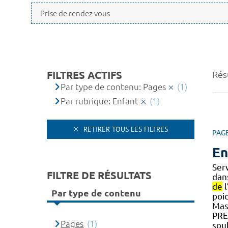
FILTRES ACTIFS
Résu
Par type de contenu: Pages
(1)
Par rubrique: Enfant
(1)
RETIRER TOUS LES FILTRES
PAG
En
Ser
FILTRE DE RÉSULTATS
dan
de
l
Par type de contenu
poid
Mas
PR
Pages
(1)
sou