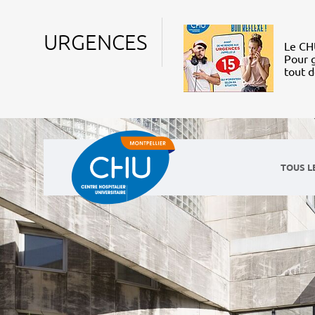
URGENCES
Le CHU
Pour g
tout 
TOUS L