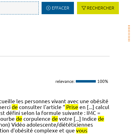
EFFACER
RECHERCHER
relevance:
100%
cueille les personnes vivant avec une obésité
merci
de
consulter l'article “
Prise
en [...] calcul
st défini selon la formule suivante : IMC =
 courbe
de
corpulence
de
votre [...] Indice
de
anon) Vidéo adolescente/diététiciennes
ation d'obésité complexe et que
vous