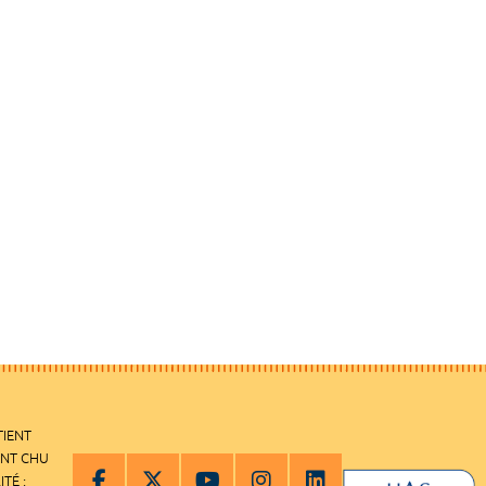
TIENT
ENT CHU
ITÉ :