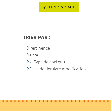
FILTRER PAR DATE
TRIER PAR :
Pertinence
Titre
[Type de contenu]
Date de dernière modification