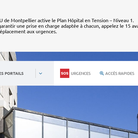
 de Montpellier active le Plan Hôpital en Tension – Niveau 1.
arantir une prise en charge adaptée à chacun, appelez le 15 av
déplacement aux urgences.
URGENCES
ACCÈS RAPIDES
ES PORTAILS