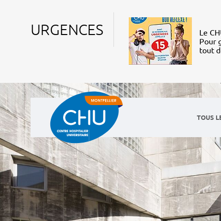
URGENCES
Le CHU
Pour g
tout 
TOUS L