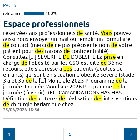
PAGES
relevance:
100%
Espace professionnels
réservées aux professionnels
de
santé.
Vous
pouvez
aussi nous envoyer un mail ou remplir un formulaire
de
contact (merci
de
ne pas préciser le nom
de
votre
patient pour
des
raisons
de
confidentialité) :
Consultez [...] SEVERITE
DE
L'OBESITE La
prise
en
charge
de
l’obésité par les CSO est dite
de
3ème
recours, elle s’adresse à
des
patients (adultes ou
enfants) qui sont en situation d’obésité sévère (stade
3 a et 3b
de
la [...] Mondiale 2025 Programme
de
la
journée Journée Mondiale 2026 Programme
de
la
journée ( à venir) RECOMMANDATIONS HAS HAS.
Définition
des
critères
de
réalisation
des
interventions
de
chirurgie bariatrique chez
25/06/2026 18:34
1