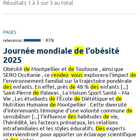
Résultats 1 à 3 sur 3 au total
PAGES
relevance:
83%
Journée mondiale
de
l'obésité
2025
Obésité
de
Montpellier et
de
Toulouse , ainsi que
SERO Occitanie , ce
rendez
-
vous
explorera l’impact
de
l’environnement familial sur la trajectoire pondérale
des
enfants. En effet, près
de
48 %
des
enfants [...]
Saint-Pierre
de
Palavas , La Maison Sport Santé – Ma
Vie , Les étudiants
de
l’École
de
Diététique et
de
Nutrition Humaine
de
Montpellier . Cette diversité
d’intervenants témoigne d’une volonté commune
de
sensibiliser [...] l’influence
des
habitudes
de
vie,
l’hérédité, les facteurs prénataux, les relations
intrafamiliales et les styles éducatifs.
Des
experts
interviendront pour apporter un éclairage scientifique