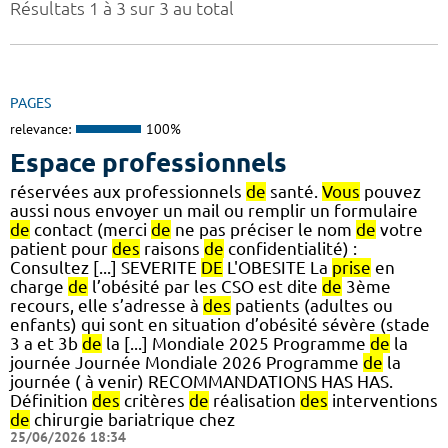
Résultats 1 à 3 sur 3 au total
PAGES
relevance:
100%
Espace professionnels
réservées aux professionnels
de
santé.
Vous
pouvez
aussi nous envoyer un mail ou remplir un formulaire
de
contact (merci
de
ne pas préciser le nom
de
votre
patient pour
des
raisons
de
confidentialité) :
Consultez [...] SEVERITE
DE
L'OBESITE La
prise
en
charge
de
l’obésité par les CSO est dite
de
3ème
recours, elle s’adresse à
des
patients (adultes ou
enfants) qui sont en situation d’obésité sévère (stade
3 a et 3b
de
la [...] Mondiale 2025 Programme
de
la
journée Journée Mondiale 2026 Programme
de
la
journée ( à venir) RECOMMANDATIONS HAS HAS.
Définition
des
critères
de
réalisation
des
interventions
de
chirurgie bariatrique chez
25/06/2026 18:34