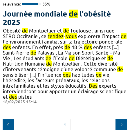
relevance:
83%
Journée mondiale
de
l'obésité
2025
Obésité
de
Montpellier et
de
Toulouse , ainsi que
SERO Occitanie , ce
rendez
-
vous
explorera l’impact
de
l’environnement familial sur la trajectoire pondérale
des
enfants. En effet, près
de
48 %
des
enfants [...]
Saint-Pierre
de
Palavas , La Maison Sport Santé – Ma
Vie , Les étudiants
de
l’École
de
Diététique et
de
Nutrition Humaine
de
Montpellier . Cette diversité
d’intervenants témoigne d’une volonté commune
de
sensibiliser [...] l’influence
des
habitudes
de
vie,
l’hérédité, les facteurs prénataux, les relations
intrafamiliales et les styles éducatifs.
Des
experts
interviendront pour apporter un éclairage scientifique
et
des
pistes
18/02/2025 15:14
1