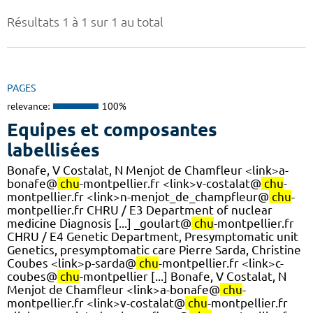
Résultats 1 à 1 sur 1 au total
PAGES
relevance:
100%
Equipes et composantes
labellisées
Bonafe, V Costalat, N Menjot de Chamfleur <link>a-
bonafe@
chu
-montpellier.fr <link>v-costalat@
chu
-
montpellier.fr <link>n-menjot_de_champfleur@
chu
-
montpellier.fr CHRU / E3 Department of nuclear
medicine Diagnosis [...] _goulart@
chu
-montpellier.fr
CHRU / E4 Genetic Department, Presymptomatic unit
Genetics, presymptomatic care Pierre Sarda, Christine
Coubes <link>p-sarda@
chu
-montpellier.fr <link>c-
coubes@
chu
-montpellier [...] Bonafe, V Costalat, N
Menjot de Chamfleur <link>a-bonafe@
chu
-
montpellier.fr <link>v-costalat@
chu
-montpellier.fr