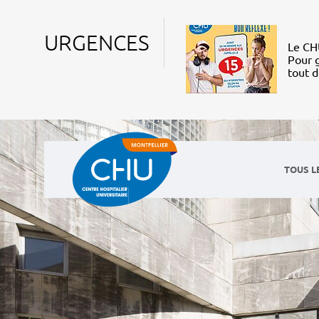
URGENCES
Le CHU
Pour g
tout 
TOUS L