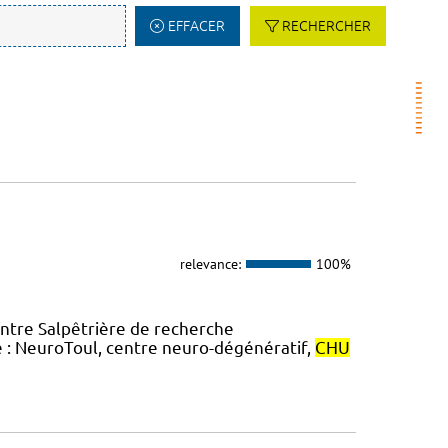
EFFACER
RECHERCHER
relevance:
100%
entre Salpêtrière de recherche
e : NeuroToul, centre neuro-dégénératif,
CHU