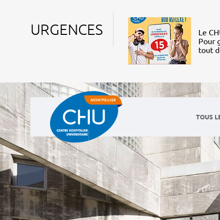
URGENCES
Le CHU
Pour g
tout 
TOUS L