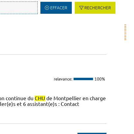
EFFACER
RECHERCHER
relevance:
100%
ion continue du
CHU
de Montpellier en charge
er(e)s et 6 assistant(e)s : Contact