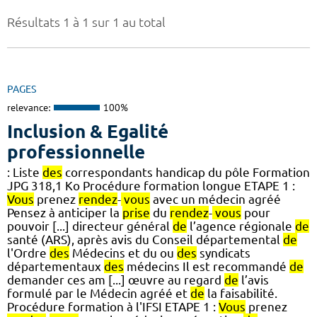
Résultats 1 à 1 sur 1 au total
PAGES
relevance:
100%
Inclusion & Egalité
professionnelle
: Liste
des
correspondants handicap du pôle Formation
JPG 318,1 Ko Procédure formation longue ETAPE 1 :
Vous
prenez
rendez
-
vous
avec un médecin agréé
Pensez à anticiper la
prise
du
rendez
-
vous
pour
pouvoir [...] directeur général
de
l’agence régionale
de
santé (ARS), après avis du Conseil départemental
de
l'Ordre
des
Médecins et du ou
des
syndicats
départementaux
des
médecins Il est recommandé
de
demander ces am [...] œuvre au regard
de
l’avis
formulé par le Médecin agréé et
de
la faisabilité.
Procédure formation à l'IFSI ETAPE 1 :
Vous
prenez