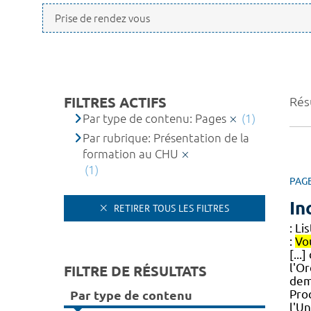
FILTRES ACTIFS
Résu
Par type de contenu: Pages
(1)
Par rubrique: Présentation de la
formation au CHU
(1)
PAG
In
RETIRER TOUS LES FILTRES
: Li
:
Vo
[...
l'O
FILTRE DE RÉSULTATS
dem
Pro
Par type de contenu
l'U