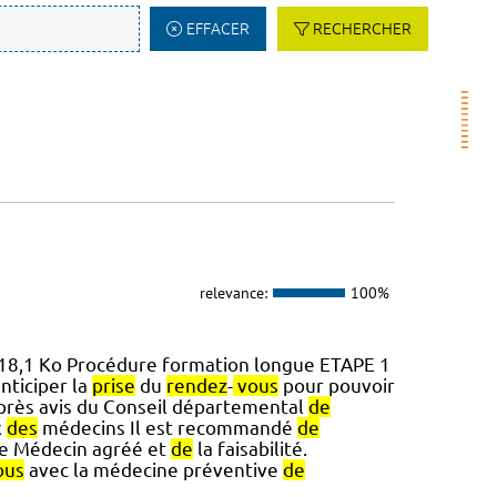
EFFACER
RECHERCHER
relevance:
100%
18,1 Ko Procédure formation longue ETAPE 1
nticiper la
prise
du
rendez
-
vous
pour pouvoir
près avis du Conseil départemental
de
x
des
médecins Il est recommandé
de
 le Médecin agréé et
de
la faisabilité.
ous
avec la médecine préventive
de