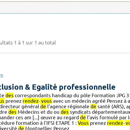
ltats 1 à 1 sur 1 au total
ES
clusion & Egalité professionnelle
ste
des
correspondants handicap du pôle Formation JPG 3
us
prenez
rendez
-
vous
avec un médecin agréé Pensez à a
] directeur général
de
l’agence régionale
de
santé (ARS), a
rdre
des
Médecins et du ou
des
syndicats départementau
ander ces am [...] œuvre au regard
de
l’avis formulé par
cédure formation à l'IFSI ETAPE 1 :
Vous
prenez
rendez
-
v
niversité
de
Montpellier Pensez