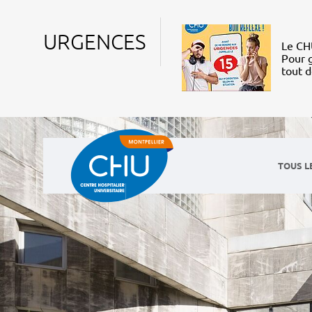
URGENCES
Le CHU
Pour g
tout 
TOUS L