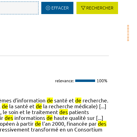
EFFACER
RECHERCHER
relevance:
100%
tèmes d’information
de
santé et
de
recherche.
l
de
la santé et
de
la recherche médicale) [...]
, le soin et le traitement
des
patients
ir
des
informations
de
haute qualité sur [...]
ropéen à partir
de
l'an 2000, financée par
des
gressivement transformé en un Consortium