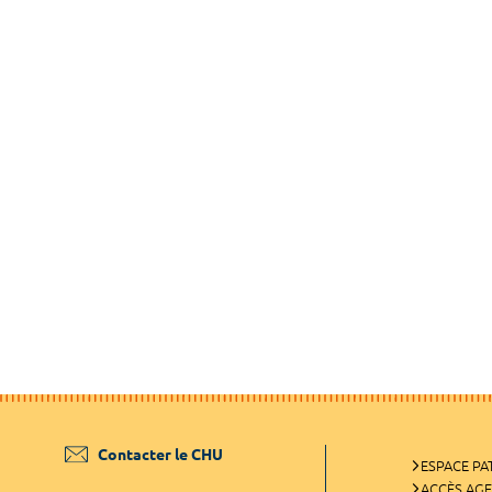
Contacter le CHU
ESPACE PA
ACCÈS AG