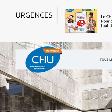
URGENCES
Le CHU
Pour g
tout 
TOUS L