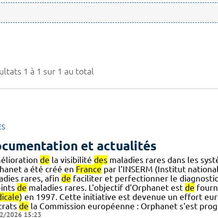
ltats 1 à 1 sur 1 au total
ES
cumentation et actualités
mélioration
de
la visibilité
des
maladies rares dans les sys
hanet a été créé en
France
par l’INSERM (Institut nationa
adies rares, afin
de
faciliter et perfectionner le diagnostic
eints
de
maladies rares. L'objectif d’Orphanet est
de
fourn
icale
) en 1997. Cette initiative est devenue un effort eu
trats
de
la Commission européenne : Orphanet s'est pro
2/2026 15:23