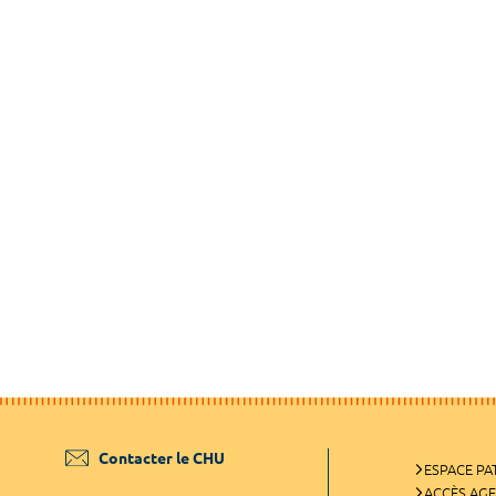
Contacter le CHU
ESPACE PA
ACCÈS AG