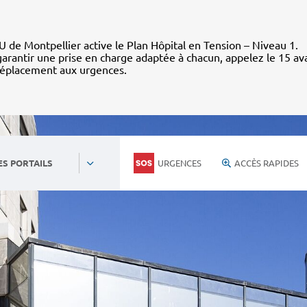
 de Montpellier active le Plan Hôpital en Tension – Niveau 1.
arantir une prise en charge adaptée à chacun, appelez le 15 av
déplacement aux urgences.
URGENCES
ACCÈS RAPIDES
ES PORTAILS