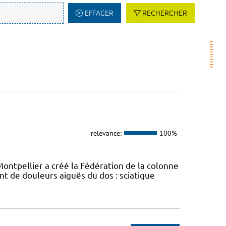
EFFACER
RECHERCHER
relevance:
100%
ontpellier a créé la Fédération de la colonne
t de douleurs aiguës du dos : sciatique