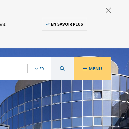
ant
EN SAVOIR PLUS
MENU
FR