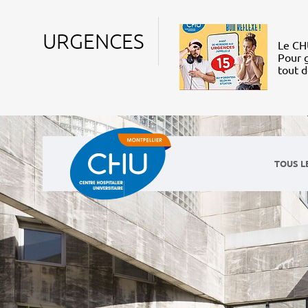
URGENCES
Le CHU
Pour g
tout 
TOUS L