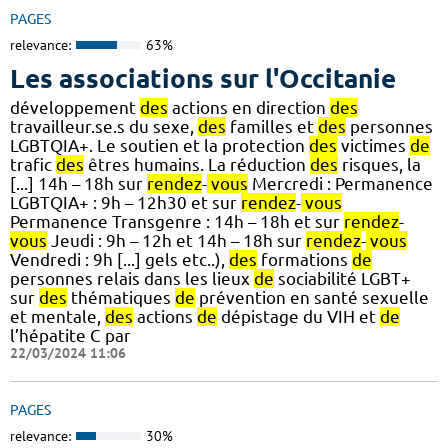
PAGES
relevance:
63%
Les associations sur l'Occitanie
développement
des
actions en direction
des
travailleur.se.s du sexe,
des
familles et
des
personnes
LGBTQIA+. Le soutien et la protection
des
victimes
de
trafic
des
êtres humains. La réduction
des
risques, la
[...] 14h – 18h sur
rendez
-
vous
Mercredi : Permanence
LGBTQIA+ : 9h – 12h30 et sur
rendez
-
vous
Permanence Transgenre : 14h – 18h et sur
rendez
-
vous
Jeudi : 9h – 12h et 14h – 18h sur
rendez
-
vous
Vendredi : 9h [...] gels etc..),
des
formations
de
personnes relais dans les lieux
de
sociabilité LGBT+
sur
des
thématiques
de
prévention en santé sexuelle
et mentale,
des
actions
de
dépistage du VIH et
de
l’hépatite C par
22/03/2024 11:06
PAGES
relevance:
30%