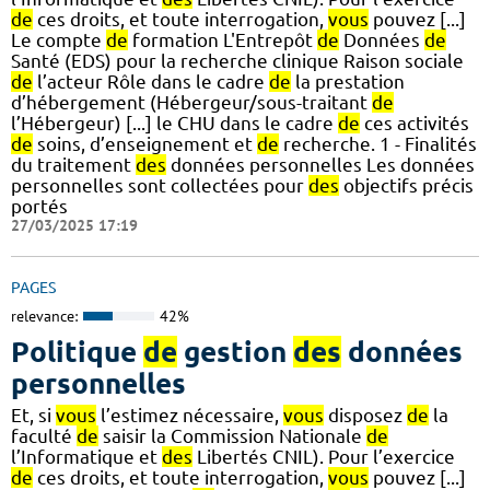
de
ces droits, et toute interrogation,
vous
pouvez [...]
Le compte
de
formation L'Entrepôt
de
Données
de
Santé (EDS) pour la recherche clinique Raison sociale
de
l’acteur Rôle dans le cadre
de
la prestation
d’hébergement (Hébergeur/sous-traitant
de
l’Hébergeur) [...] le CHU dans le cadre
de
ces activités
de
soins, d’enseignement et
de
recherche. 1 - Finalités
du traitement
des
données personnelles Les données
personnelles sont collectées pour
des
objectifs précis
portés
27/03/2025 17:19
PAGES
relevance:
42%
Politique
de
gestion
des
données
personnelles
Et, si
vous
l’estimez nécessaire,
vous
disposez
de
la
faculté
de
saisir la Commission Nationale
de
l’Informatique et
des
Libertés CNIL). Pour l’exercice
de
ces droits, et toute interrogation,
vous
pouvez [...]