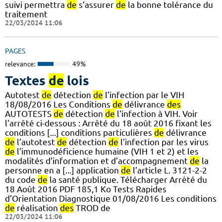
suivi permettra
de
s’assurer
de
la bonne tolérance du
traitement
22/03/2024 11:06
PAGES
relevance:
49%
Textes
de
lois
Autotest
de
détection
de
l’infection par le VIH
18/08/2016 Les Conditions
de
délivrance
des
AUTOTESTS
de
détection
de
l'infection à VIH. Voir
l'arrêté ci-dessous : Arrêté du 18 août 2016 fixant les
conditions [...] conditions particulières
de
délivrance
de
l’autotest
de
détection
de
l’infection par les virus
de
l’immunodéficience humaine (VIH 1 et 2) et les
modalités d’information et d’accompagnement
de
la
personne en a [...] application
de
l’article L. 3121-2-2
du code
de
la santé publique. Télécharger Arrêté du
18 Août 2016 PDF 185,1 Ko Tests Rapides
d’Orientation Diagnostique 01/08/2016 Les conditions
de
réalisation
des
TROD de
22/03/2024 11:06