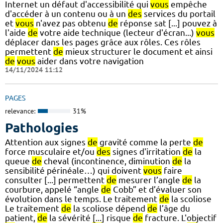
Internet un défaut d'accessibilité qui
vous
empêche
d'accéder à un contenu ou à un
des
services du portail
et
vous
n'avez pas obtenu
de
réponse sat [...] pouvez à
l'aide
de
votre aide technique (lecteur d'écran...)
vous
déplacer dans les pages grâce aux rôles. Ces rôles
permettent
de
mieux structurer le document et ainsi
de
vous
aider dans votre navigation
14/11/2024 11:12
PAGES
relevance:
31%
Pathologies
Attention aux signes
de
gravité comme la perte
de
force musculaire et/ou
des
signes d'irritation
de
la
queue
de
cheval (incontinence, diminution
de
la
sensibilité périnéale…) qui doivent
vous
faire
consulter [...] permettent
de
mesurer l’angle
de
la
courbure, appelé “angle
de
Cobb” et d’évaluer son
évolution dans le temps. Le traitement
de
la scoliose
Le traitement
de
la scoliose dépend
de
l’âge du
patient,
de
la sévérité [...] risque
de
fracture. L'objectif