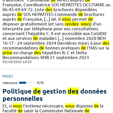
Françoise, Coordinatrice SOS HEPATITES OCCITANIE au
06-45-69-69-72. Liste
des
brochures disponibles
auprès
de
SOS HEPATITES Commande
de
brochures
auprès
de
Françoise, [...] iat. Il
vous
permet
de
disposer gratuitement (et sans
rendez
-
vous
) d’un
interprète par téléphone pour vos consultations
concernant l’hépatite C. Il est accessible aux CeGIDD
et aux services
de
maladies [...] novembre 2020 BEH
16-17 - 24 septembre 2024 Dernières mises à jour
des
recommandations
de
bonnes pratiques
de
l'HAS sur la
prise
en charge
des
hépatites B, C et Delta
Recommandations VHB 21 septembre 2023
03/10/2024 14:53
PAGES
relevance:
42%
Politique
de
gestion
des
données
personnelles
Et, si
vous
l’estimez nécessaire,
vous
disposez
de
la
faculté
de
saisir la Commission Nationale
de