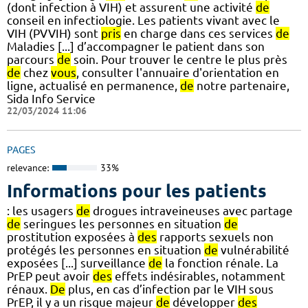
(dont infection à VIH) et assurent une activité
de
conseil en infectiologie. Les patients vivant avec le
VIH (PVVIH) sont
pris
en charge dans ces services
de
Maladies [...] d’accompagner le patient dans son
parcours
de
soin. Pour trouver le centre le plus près
de
chez
vous
, consulter l'annuaire d'orientation en
ligne, actualisé en permanence,
de
notre partenaire,
Sida Info Service
22/03/2024 11:06
PAGES
relevance:
33%
Informations pour les patients
: les usagers
de
drogues intraveineuses avec partage
de
seringues les personnes en situation
de
prostitution exposées à
des
rapports sexuels non
protégés les personnes en situation
de
vulnérabilité
exposées [...] surveillance
de
la fonction rénale. La
PrEP peut avoir
des
effets indésirables, notamment
rénaux.
De
plus, en cas d’infection par le VIH sous
PrEP, il y a un risque majeur
de
développer
des