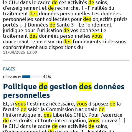
le CHU dans le cadre
de
ces activités
de
soins,
d’enseignement et
de
recherche. 1 - Finalités du
traitement
des
données personnelles Les données
personnelles sont collectées pour
des
objectifs précis
portés [...] Données
de
Santé 3 – Le fondement
juridique pour l’utilisation
de
vos données Le
traitement
des
données personnelles
vous
concernant repose sur un
des
fondements ci-dessous
conformément aux dispositions du
11/04/2025 13:09
PAGES
relevance:
42%
Politique
de
gestion
des
données
personnelles
Et, si
vous
l’estimez nécessaire,
vous
disposez
de
la
faculté
de
saisir la Commission Nationale
de
l’Informatique et
des
Libertés CNIL). Pour l’exercice
de
ces droits, et toute interrogation,
vous
pouvez [...]
le CHU dans le cadre
de
ces activités
de
soins,
d’enseignement et
de
recherche. 1 - Finalités du