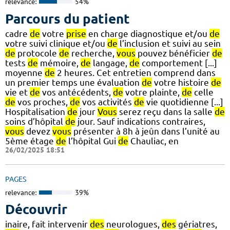
relevance:
54%
Parcours du patient
cadre
de
votre
prise
en charge diagnostique et/ou
de
votre suivi clinique et/ou
de
l’inclusion et suivi au sein
de
protocole
de
recherche,
vous
pouvez bénéficier
de
tests
de
mémoire,
de
langage,
de
comportement [...]
moyenne
de
2 heures. Cet entretien comprend dans
un premier temps une évaluation
de
votre histoire
de
vie et
de
vos antécédents,
de
votre plainte,
de
celle
de
vos proches,
de
vos activités
de
vie quotidienne [...]
Hospitalisation
de
jour
Vous
serez reçu dans la salle
de
soins d’hôpital
de
jour. Sauf indications contraires,
vous
devez
vous
présenter à 8h à jeûn dans l’unité au
5ème étage
de
l’hôpital Gui
de
Chauliac, en
26/02/2025 18:51
PAGES
relevance:
39%
Découvrir
inaire, fait intervenir
des
neurologues,
des
gériatres,