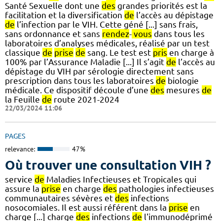
Santé Sexuelle dont une
des
grandes priorités est la
facilitation et la diversification
de
l’accès au dépistage
de
l’infection par le VIH. Cette géné [...] sans frais,
sans ordonnance et sans
rendez
-
vous
dans tous les
laboratoires d’analyses médicales, réalisé par un test
classique
de
prise
de
sang. Le test est
pris
en charge à
100% par l’Assurance Maladie [...] Il s’agit
de
l’accès au
dépistage du VIH par sérologie directement sans
prescription dans tous les laboratoires
de
biologie
médicale. Ce dispositif découle d’une
des
mesures
de
la Feuille
de
route 2021-2024
22/03/2024 11:06
PAGES
relevance:
47%
Où trouver une consultation VIH ?
service
de
Maladies Infectieuses et Tropicales qui
assure la
prise
en charge
des
pathologies infectieuses
communautaires sévères et
des
infections
nosocomiales. Il est aussi référent dans la
prise
en
charge [...] charge
des
infections
de
l'immunodéprimé