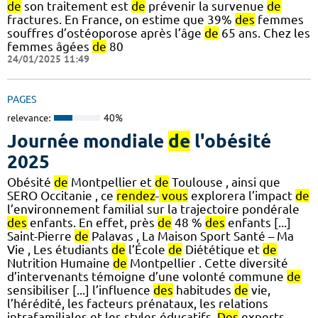
de
son traitement est
de
prévenir la survenue
de
fractures. En France, on estime que 39%
des
femmes
souffres d’ostéoporose après l’âge
de
65 ans. Chez les
femmes âgées
de
80
24/01/2025 11:49
PAGES
relevance:
40%
Journée mondiale
de
l'obésité
2025
Obésité
de
Montpellier et
de
Toulouse , ainsi que
SERO Occitanie , ce
rendez
-
vous
explorera l’impact
de
l’environnement familial sur la trajectoire pondérale
des
enfants. En effet, près
de
48 %
des
enfants [...]
Saint-Pierre
de
Palavas , La Maison Sport Santé – Ma
Vie , Les étudiants
de
l’École
de
Diététique et
de
Nutrition Humaine
de
Montpellier . Cette diversité
d’intervenants témoigne d’une volonté commune
de
sensibiliser [...] l’influence
des
habitudes
de
vie,
l’hérédité, les facteurs prénataux, les relations
intrafamiliales et les styles éducatifs.
Des
experts