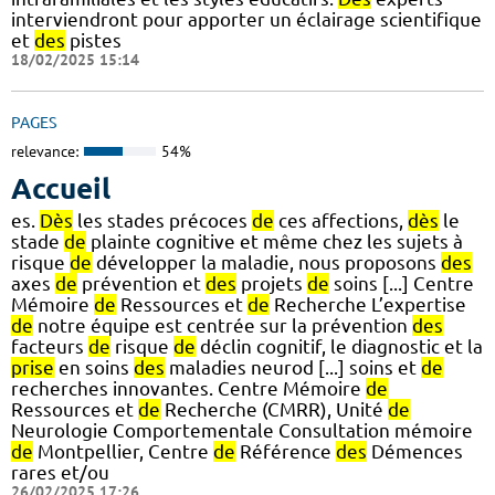
interviendront pour apporter un éclairage scientifique
et
des
pistes
18/02/2025 15:14
PAGES
relevance:
54%
Accueil
es.
Dès
les stades précoces
de
ces affections,
dès
le
stade
de
plainte cognitive et même chez les sujets à
risque
de
développer la maladie, nous proposons
des
axes
de
prévention et
des
projets
de
soins [...] Centre
Mémoire
de
Ressources et
de
Recherche L’expertise
de
notre équipe est centrée sur la prévention
des
facteurs
de
risque
de
déclin cognitif, le diagnostic et la
prise
en soins
des
maladies neurod [...] soins et
de
recherches innovantes. Centre Mémoire
de
Ressources et
de
Recherche (CMRR), Unité
de
Neurologie Comportementale Consultation mémoire
de
Montpellier, Centre
de
Référence
des
Démences
rares et/ou
26/02/2025 17:26