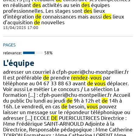
en réalisant
des
activités au sein
des
équipes
professionnelles. Les stages sont
des
lieux
d’intégration
de
connaissances mais aussi
des
lieux
d’acquisition
de
nouvelles
15/04/2025 17:00
PAGES
relevance:
58%
L'équipe
adresser un courriel à cfph-pueri@chu-montpellier.fr
Il est préférable
de
prendre
rendez
-
vous
par
téléphone au 04 67 33 88 63 avant
de
vous
déplacer.
Voir aussi Le métier Le concours / La sélection La
formation [...] : cfph-pueri@chu-montpellier.fr Accueil
du public Du lundi au jeudi
de
9h à 12h et
de
14h à
16h. Le vendredi, en cas
de
besoin,
vous
pouvez
laisser un message sur le répondeur téléphonique ou
adresser [...] ECOLE
DE
PUERICULTRICES Directrice :
Mme Frédérique SAINT-ARNOULD Adjointe à la
Directrice, Responsable pédagogique : Mme Catherine
TOIRON Formateurs : Mme Catherine LORENT Mme