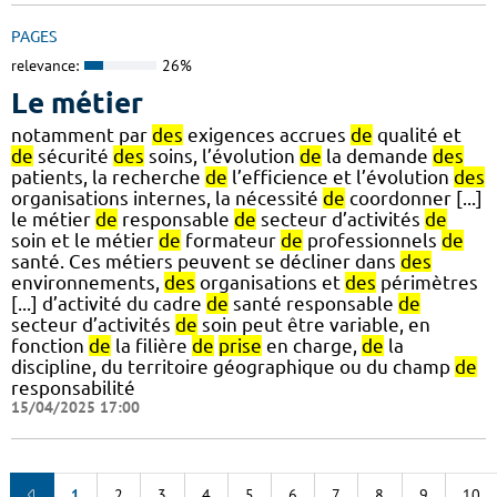
PAGES
relevance:
26%
Le métier
notamment par
des
exigences accrues
de
qualité et
de
sécurité
des
soins, l’évolution
de
la demande
des
patients, la recherche
de
l’efficience et l’évolution
des
organisations internes, la nécessité
de
coordonner [...]
le métier
de
responsable
de
secteur d’activités
de
soin et le métier
de
formateur
de
professionnels
de
santé. Ces métiers peuvent se décliner dans
des
environnements,
des
organisations et
des
périmètres
[...] d’activité du cadre
de
santé responsable
de
secteur d’activités
de
soin peut être variable, en
fonction
de
la filière
de
prise
en charge,
de
la
discipline, du territoire géographique ou du champ
de
responsabilité
15/04/2025 17:00
1
2
3
4
5
6
7
8
9
10