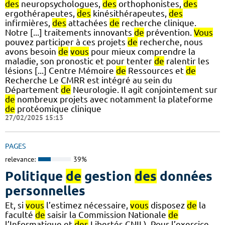
des
neuropsychologues,
des
orthophonistes,
des
ergothérapeutes,
des
kinésithérapeutes,
des
infirmières,
des
attachées
de
recherche clinique.
Notre [...] traitements innovants
de
prévention.
Vous
pouvez participer à ces projets
de
recherche, nous
avons besoin
de
vous
pour mieux comprendre la
maladie, son pronostic et pour tenter
de
ralentir les
lésions [...] Centre Mémoire
de
Ressources et
de
Recherche Le CMRR est intégré au sein du
Département
de
Neurologie. Il agit conjointement sur
de
nombreux projets avec notamment la plateforme
de
protéomique clinique
27/02/2025 15:13
PAGES
relevance:
39%
Politique
de
gestion
des
données
personnelles
Et, si
vous
l’estimez nécessaire,
vous
disposez
de
la
faculté
de
saisir la Commission Nationale
de
l’Informatique et
des
Libertés CNIL). Pour l’exercice