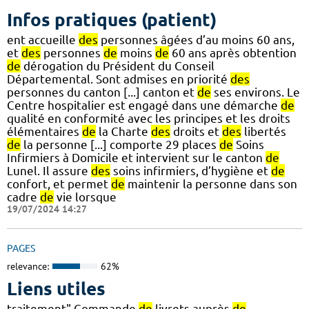
Infos pratiques (patient)
ent accueille
des
personnes âgées d’au moins 60 ans,
et
des
personnes
de
moins
de
60 ans après obtention
de
dérogation du Président du Conseil
Départemental. Sont admises en priorité
des
personnes du canton [...] canton et
de
ses environs. Le
Centre hospitalier est engagé dans une démarche
de
qualité en conformité avec les principes et les droits
élémentaires
de
la Charte
des
droits et
des
libertés
de
la personne [...] comporte 29 places
de
Soins
Infirmiers à Domicile et intervient sur le canton
de
Lunel. Il assure
des
soins infirmiers, d’hygiène et
de
confort, et permet
de
maintenir la personne dans son
cadre
de
vie lorsque
19/07/2024 14:27
PAGES
relevance:
62%
Liens utiles
traitement" Commande
de
livrets auprès
de