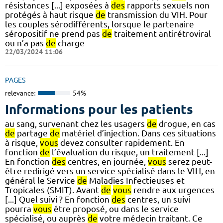
résistances [...] exposées à
des
rapports sexuels non
protégés à haut risque
de
transmission du VIH. Pour
les couples sérodifférents, lorsque le partenaire
séropositif ne prend pas
de
traitement antirétroviral
ou n’a pas
de
charge
22/03/2024 11:06
PAGES
relevance:
54%
Informations pour les patients
au sang, survenant chez les usagers
de
drogue, en cas
de
partage
de
matériel d’injection. Dans ces situations
à risque,
vous
devez consulter rapidement. En
fonction
de
l’évaluation du risque, un traitement [...]
En fonction
des
centres, en journée,
vous
serez peut-
être redirigé vers un service spécialisé dans le VIH, en
général le Service
de
Maladies Infectieuses et
Tropicales (SMIT). Avant
de
vous
rendre aux urgences
[...] Quel suivi ? En fonction
des
centres, un suivi
pourra
vous
être proposé, ou dans le service
spécialisé, ou auprès
de
votre médecin traitant. Ce