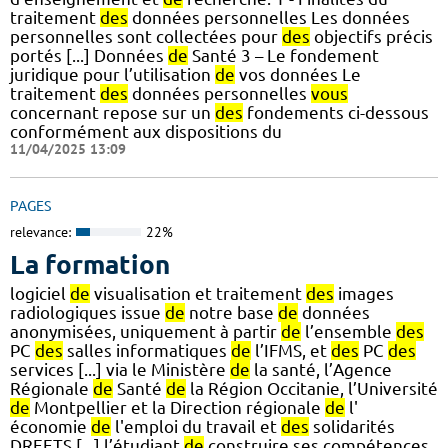
traitement
des
données personnelles Les données
personnelles sont collectées pour
des
objectifs précis
portés [...] Données
de
Santé 3 – Le fondement
juridique pour l’utilisation
de
vos données Le
traitement
des
données personnelles
vous
concernant repose sur un
des
fondements ci-dessous
conformément aux dispositions du
11/04/2025 13:09
PAGES
relevance:
22%
La formation
logiciel
de
visualisation et traitement
des
images
radiologiques issue
de
notre base
de
données
anonymisées, uniquement à partir
de
l’ensemble
des
PC
des
salles informatiques
de
l’IFMS, et
des
PC
des
services [...] via le Ministère
de
la santé, l’Agence
Régionale
de
Santé
de
la Région Occitanie, l’Université
de
Montpellier et la Direction régionale
de
l'
économie
de
l'emploi du travail et
des
solidarités
DREETS [...] l’étudiant
de
construire ses compétences