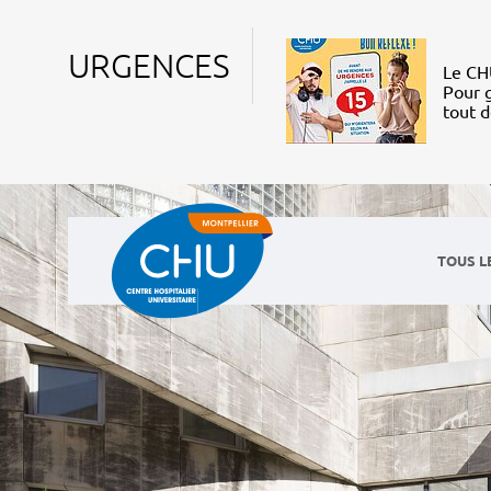
URGENCES
Le CHU
Pour g
tout 
TOUS L