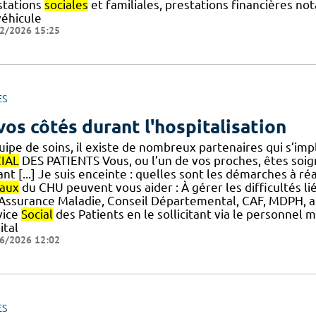
stations
sociales
et familiales, prestations financières n
véhicule
2/2026 15:25
ES
vos côtés durant l'hospitalisation
quipe de soins, il existe de nombreux partenaires qui s’i
IAL
DES PATIENTS Vous, ou l’un de vos proches, êtes soigné
nt [...] Je suis enceinte : quelles sont les démarches à ré
iaux
du CHU peuvent vous aider : À gérer les difficultés li
.] Assurance Maladie, Conseil Départemental, CAF, MDPH, 
vice
Social
des Patients en le sollicitant via le personnel 
ital
6/2026 12:02
ES