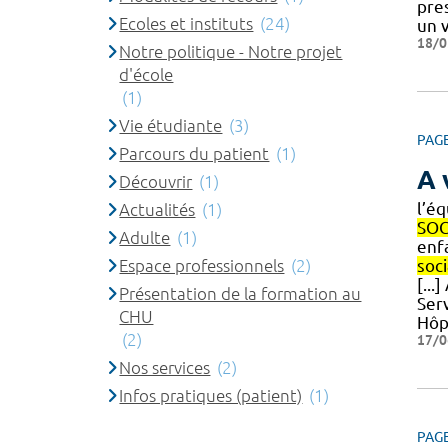
pre
Ecoles et instituts
(24)
un 
18/0
Notre politique - Notre projet
d'école
(1)
Vie étudiante
(3)
PAG
Parcours du patient
(1)
A 
Découvrir
(1)
l’é
Actualités
(1)
SOC
Adulte
(1)
enfa
Espace professionnels
(2)
soc
[..
Présentation de la formation au
Ser
CHU
Hôp
(2)
17/0
Nos services
(2)
Infos pratiques (patient)
(1)
PAG