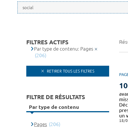
FILTRES ACTIFS
Résu
Par type de contenu: Pages
(206)
RETIRER TOUS LES FILTRES
PAG
10
ava
FILTRE DE RÉSULTATS
miss
Déco
Par type de contenu
pre
un 
18/0
Pages
(206)