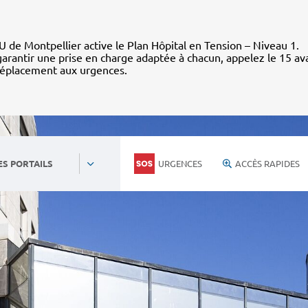
 de Montpellier active le Plan Hôpital en Tension – Niveau 1.
arantir une prise en charge adaptée à chacun, appelez le 15 av
déplacement aux urgences.
URGENCES
ACCÈS RAPIDES
ES PORTAILS