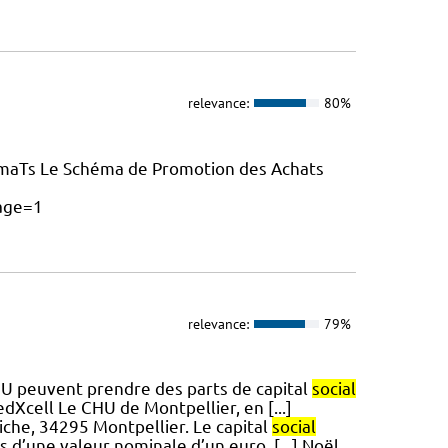
relevance:
80%
maTs Le Schéma de Promotion des Achats
age=1
relevance:
79%
CHU peuvent prendre des parts de capital
social
edXcell Le CHU de Montpellier, en [...]
iche, 34295 Montpellier. Le capital
social
s d’une valeur nominale d’un euro, [...] Noël