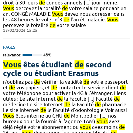
droit à 30 jours
de
congés annuels [...] jour-même.
Vous
percevez la totalité
de
votre salaire pendant un
an. CONGÉ MALADIE
Vous
devez nous adresser dans
les 48 heures le volet n°3
de
l'arrêt maladie.
Vous
percevez la totalité
de
votre salaire
18/02/2026 15:25
PAGES
relevance:
48%
Vous
êtes étudiant
de
second
cycle ou étudiant Erasmus
n'oubliez pas
de
vérifier la validité
de
votre passeport
et
de
vos papiers, et
de
contacter le service client
de
votre téléphone pour activer la 4G à l'étranger. Liens
utiles : Le site Internet
de
la Faculté [...] Faculté
de
médecine Le site Internet
de
la Faculté
de
pharmacie
Le site Internet
de
la Faculté d'odontologie Voir aussi
Vous
êtes interne au CHU
de
Montpellier [...] nos
bureaux pour la fournir à l'agence TAM)
Vous
avez
déjà réglé votre abonnement ou
vous
avez moins
de
26 ans :
vous
devez nous fournir un justificatif
de