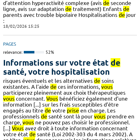
d’attention hyperactivité complexe (avis
de
seconde
ligne, avis sur adaptation
de
traitement) Enfants
de
parents avec trouble bipolaire Hospitalisations
de
jour
:
18/02/2026 15:25
PAGES
relevance:
52%
Informations sur votre état
de
santé, votre hospitalisation
risques éventuels et les alternatives
de
soins
existantes. A l’aide
de
ces informations,
vous
participerez pleinement aux choix thérapeutiques
vous
concernant.
Vous
bénéficiez également d’une
information [...] sur les frais susceptibles d’être
engagés au titre
de
votre
prise
en charge. Les
professionnels
de
santé sont là pour
vous
prendre en
charge,
vous
ne pouvez pas choisir le professionnel.
[...]
Vous
avez droit à toute information concernant
votre état
de
santé (Loi 2002-303 du 4 mars 2002). A