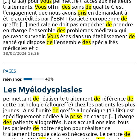
[...] Graal) pour
vous
permettre l ’accès aux meilleurs
traitements.
Vous
offrir
des
soins
de
qualité C’est
l’engagement que nous avons
pris
en demandant à
être accrédités par l’EBMT (société européenne
de
greffe [...] médicale ne doit pas empêcher
de
prendre
en charge l’ensemble
des
problèmes médicaux qui
peuvent survenir.
Vous
êtes dans un établissement
de
santé qui dispose
de
l’ensemble
des
spécialités
médicales et c
18/02/2026 15:25
PAGES
relevance:
40%
Les Myélodysplasies
permettant
de
réaliser le traitement
de
référence
de
cette pathologie (allogreffe) chez les patients les plus
jeunes . Ainsi l’unité
de
greffe allogénique (13 lits) est
spécifiquement dédiée à la
prise
en charge [...] charge
des
patients allogreffés. Nous accueillons ainsi tous
les patients
de
notre région pour réaliser ce
traitement lorsque cela est nécessaire. Le centre
de