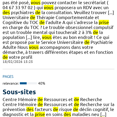
pas été posé,
vous
pouvez contacter le secrétariat (
04 67 33 97 02 ) qui
vous
proposera un RDV avec un
des
psychiatres
de
la consultation. Veuillez trouver [...]
Universitaire
de
Thérapie Comportementale et
Cognitive du TOC
de
l'adulte A qui s'adresse la
prise
en charge du TOC ? Le trouble obsessionnel compulsif
est un trouble mental qui toucherait 2 à 3%
de
la
population [...] lire,
vous
êtes au bon endroit ! Ce qui
est proposé par le Service Universitaire
de
Psychiatrie
Adulte Nous
vous
accompagnons dans votre
démarche, à travers différentes étapes et en fonction
de
votre profil
18/02/2026 15:25
PAGES
relevance:
40%
Sous-sites
Centre Mémoire
de
Ressources et
de
Recherche
Centre Mémoire
de
Ressources et
de
Recherche sur la
prévention
des
facteurs
de
risque
de
déclin cognitif, le
diagnostic et la
prise
en soins
des
maladies neu [...]