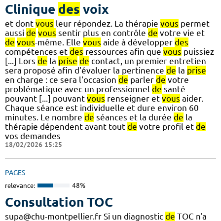
Clinique
des
voix
et dont
vous
leur répondez. La thérapie
vous
permet
aussi
de
vous
sentir plus en contrôle
de
votre vie et
de
vous
-même. Elle
vous
aide à développer
des
compétences et
des
ressources afin que
vous
puissiez
[...] Lors
de
la
prise
de
contact, un premier entretien
sera proposé afin d'évaluer la pertinence
de
la
prise
en charge : ce sera l'occasion
de
parler
de
votre
problématique avec un professionnel
de
santé
pouvant [...] pouvant
vous
renseigner et
vous
aider.
Chaque séance est individuelle et dure environ 60
minutes. Le nombre
de
séances et la durée
de
la
thérapie dépendent avant tout
de
votre profil et
de
vos demandes
18/02/2026 15:25
PAGES
relevance:
48%
Consultation TOC
supa@chu-montpellier.fr Si un diagnostic
de
TOC n'a