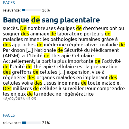
PAGES
relevance:
16%
Banque
de
sang placentaire
succès.
De
nombreuses équipes
de
chercheurs ont pu
soigner
des
animaux
de
laboratoire porteurs
de
maladies mimant les pathologies humaines grâce à
des
approches
de
médecine régénérative : maladie
de
Parkinson [...] Nationale
de
Sécurité du Médicament
(ANSM). a. L’Unité
de
Thérapie Cellulaire
Actuellement, la part la plus importante
de
l’activité
de
l’Unité
de
Thérapie Cellulaire est la préparation
des
greffons
de
cellules [...] expansion, vise à
régénérer
des
organes malades en implantant
des
cellules voire
des
tissus indemnes
de
toute maladie.
Des
milliards
de
cellules à surveiller Pour comprendre
les enjeux
de
la médecine régénératrice
18/02/2026 15:25
PAGES
relevance:
21%