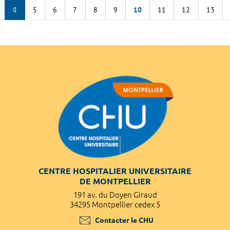
5
6
7
8
9
10
11
12
13
CENTRE HOSPITALIER UNIVERSITAIRE
DE MONTPELLIER
191 av. du Doyen Giraud
34295 Montpellier cedex 5
Contacter le CHU