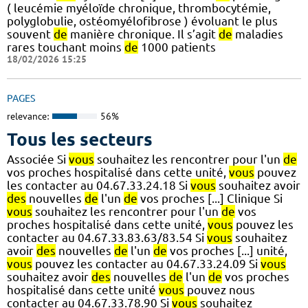
( leucémie myéloïde chronique, thrombocytémie,
polyglobulie, ostéomyélofibrose ) évoluant le plus
souvent
de
manière chronique. Il s’agit
de
maladies
rares touchant moins
de
1000 patients
18/02/2026 15:25
PAGES
relevance:
56%
Tous les secteurs
Associée Si
vous
souhaitez les rencontrer pour l'un
de
vos proches hospitalisé dans cette unité,
vous
pouvez
les contacter au 04.67.33.24.18 Si
vous
souhaitez avoir
des
nouvelles
de
l'un
de
vos proches [...] Clinique Si
vous
souhaitez les rencontrer pour l'un
de
vos
proches hospitalisé dans cette unité,
vous
pouvez les
contacter au 04.67.33.83.63/83.54 Si
vous
souhaitez
avoir
des
nouvelles
de
l'un
de
vos proches [...] unité,
vous
pouvez les contacter au 04.67.33.24.09 Si
vous
souhaitez avoir
des
nouvelles
de
l'un
de
vos proches
hospitalisé dans cette unité
vous
pouvez nous
contacter au 04.67.33.78.90 Si
vous
souhaitez