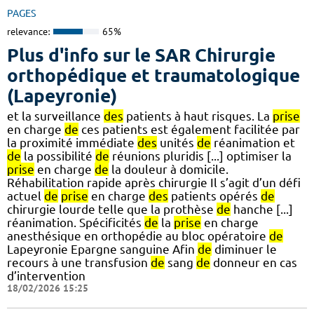
PAGES
relevance:
65%
Plus d'info sur le SAR Chirurgie
orthopédique et traumatologique
(Lapeyronie)
et la surveillance
des
patients à haut risques. La
prise
en charge
de
ces patients est également facilitée par
la proximité immédiate
des
unités
de
réanimation et
de
la possibilité
de
réunions pluridis [...] optimiser la
prise
en charge
de
la douleur à domicile.
Réhabilitation rapide après chirurgie Il s’agit d’un défi
actuel
de
prise
en charge
des
patients opérés
de
chirurgie lourde telle que la prothèse
de
hanche [...]
réanimation. Spécificités
de
la
prise
en charge
anesthésique en orthopédie au bloc opératoire
de
Lapeyronie Epargne sanguine Afin
de
diminuer le
recours à une transfusion
de
sang
de
donneur en cas
d’intervention
18/02/2026 15:25