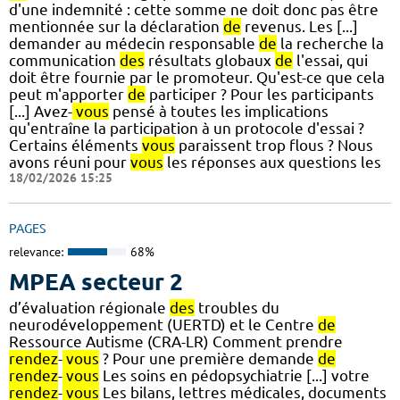
d'une indemnité : cette somme ne doit donc pas être
mentionnée sur la déclaration
de
revenus. Les [...]
demander au médecin responsable
de
la recherche la
communication
des
résultats globaux
de
l'essai, qui
doit être fournie par le promoteur. Qu'est-ce que cela
peut m'apporter
de
participer ? Pour les participants
[...] Avez-
vous
pensé à toutes les implications
qu'entraîne la participation à un protocole d'essai ?
Certains éléments
vous
paraissent trop flous ? Nous
avons réuni pour
vous
les réponses aux questions les
18/02/2026 15:25
PAGES
relevance:
68%
MPEA secteur 2
d’évaluation régionale
des
troubles du
neurodéveloppement (UERTD) et le Centre
de
Ressource Autisme (CRA-LR) Comment prendre
rendez
-
vous
? Pour une première demande
de
rendez
-
vous
Les soins en pédopsychiatrie [...] votre
rendez
-
vous
Les bilans, lettres médicales, documents