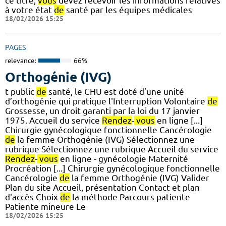
ce titre,
vous
devez recevoir les informations relatives
à votre état
de
santé par les équipes médicales
18/02/2026 15:25
PAGES
relevance:
66%
Orthogénie (IVG)
t public
de
santé, le CHU est doté d’une unité
d’orthogénie qui pratique l'Interruption Volontaire
de
Grossesse, un droit garanti par la loi du 17 janvier
1975. Accueil du service
Rendez
-
vous
en ligne [...]
Chirurgie gynécologique fonctionnelle Cancérologie
de
la femme Orthogénie (IVG) Sélectionnez une
rubrique Sélectionnez une rubrique Accueil du service
Rendez
-
vous
en ligne - gynécologie Maternité
Procréation [...] Chirurgie gynécologique fonctionnelle
Cancérologie
de
la femme Orthogénie (IVG) Valider
Plan du site Accueil, présentation Contact et plan
d'accès Choix
de
la méthode Parcours patiente
Patiente mineure Le
18/02/2026 15:25