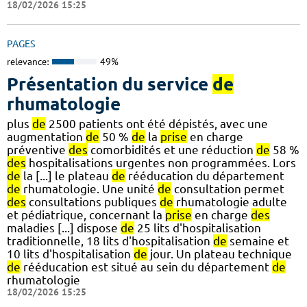
18/02/2026 15:25
PAGES
relevance:
49%
Présentation du service
de
rhumatologie
plus
de
2500 patients ont été dépistés, avec une
augmentation
de
50 %
de
la
prise
en charge
préventive
des
comorbidités et une réduction
de
58 %
des
hospitalisations urgentes non programmées. Lors
de
la [...] le plateau
de
rééducation du département
de
rhumatologie. Une unité
de
consultation permet
des
consultations publiques
de
rhumatologie adulte
et pédiatrique, concernant la
prise
en charge
des
maladies [...] dispose
de
25 lits d'hospitalisation
traditionnelle, 18 lits d'hospitalisation
de
semaine et
10 lits d'hospitalisation
de
jour. Un plateau technique
de
rééducation est situé au sein du département
de
rhumatologie
18/02/2026 15:25