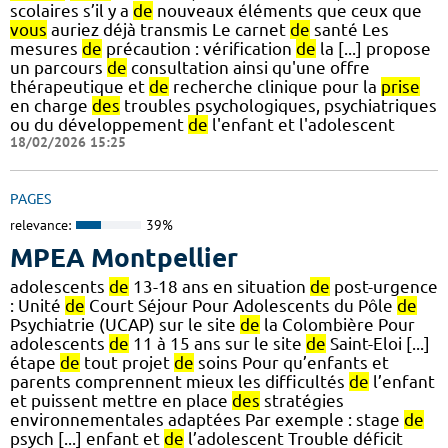
scolaires s’il y a
de
nouveaux éléments que ceux que
vous
auriez déjà transmis Le carnet
de
santé Les
mesures
de
précaution : vérification
de
la [...] propose
un parcours
de
consultation ainsi qu'une offre
thérapeutique et
de
recherche clinique pour la
prise
en charge
des
troubles psychologiques, psychiatriques
ou du développement
de
l'enfant et l'adolescent
18/02/2026 15:25
PAGES
relevance:
39%
MPEA Montpellier
adolescents
de
13-18 ans en situation
de
post-urgence
: Unité
de
Court Séjour Pour Adolescents du Pôle
de
Psychiatrie (UCAP) sur le site
de
la Colombière Pour
adolescents
de
11 à 15 ans sur le site
de
Saint-Eloi [...]
étape
de
tout projet
de
soins Pour qu’enfants et
parents comprennent mieux les difficultés
de
l’enfant
et puissent mettre en place
des
stratégies
environnementales adaptées Par exemple : stage
de
psych [...] enfant et
de
l’adolescent Trouble déficit