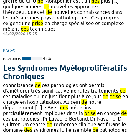
greffe du CHU
de
Montpellier est l'un
des
plus [...]
quelques années
de
nouvelles approches
thérapeutiques et
de
nouvelles connaissances dans
les mécanismes physiopathologiques. Ces progrès
exigent une
prise
en charge spécialisée et complexe
mêlant
des
techniques
18/02/2026 15:25
PAGES
relevance:
45%
Les Syndromes Myéloprolifératifs
Chroniques
connaissance
de
ces pathologies ont permis
d’améliorer très significativement les traitements
de
ces maladies qui ne justifient plus à ce jour
de
prise
en
charge en hospitalisation. Au sein
de
notre
département [...] e Avec
des
médecins
particulièrement impliqués dans la
prise
en charge
de
ces pathologies : Pr Lavabre-Bertand, Dr Navarro, Dr
Quittet. Un centre
de
recherche clinique actif Dans le
domaine
des
syndromes [...] ensemble
de
pathologies