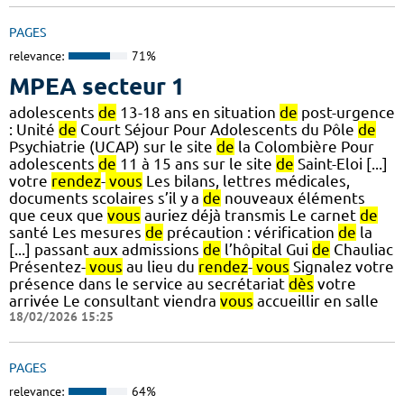
PAGES
relevance:
71%
MPEA secteur 1
adolescents
de
13-18 ans en situation
de
post-urgence
: Unité
de
Court Séjour Pour Adolescents du Pôle
de
Psychiatrie (UCAP) sur le site
de
la Colombière Pour
adolescents
de
11 à 15 ans sur le site
de
Saint-Eloi [...]
votre
rendez
-
vous
Les bilans, lettres médicales,
documents scolaires s’il y a
de
nouveaux éléments
que ceux que
vous
auriez déjà transmis Le carnet
de
santé Les mesures
de
précaution : vérification
de
la
[...] passant aux admissions
de
l’hôpital Gui
de
Chauliac
Présentez-
vous
au lieu du
rendez
-
vous
Signalez votre
présence dans le service au secrétariat
dès
votre
arrivée Le consultant viendra
vous
accueillir en salle
18/02/2026 15:25
PAGES
relevance:
64%