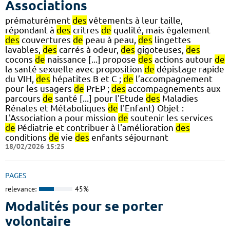
Associations
prématurément
des
vêtements à leur taille,
répondant à
des
critres
de
qualité, mais également
des
couvertures
de
peau à peau,
des
lingettes
lavables,
des
carrés à odeur,
des
gigoteuses,
des
cocons
de
naissance [...] propose
des
actions autour
de
la santé sexuelle avec proposition
de
dépistage rapide
du VIH,
des
hépatites B et C ;
de
l’accompagnement
pour les usagers
de
PrEP ;
des
accompagnements aux
parcours
de
santé [...] pour l'Etude
des
Maladies
Rénales et Métaboliques
de
l'Enfant) Objet :
L'Association a pour mission
de
soutenir les services
de
Pédiatrie et contribuer à l'amélioration
des
conditions
de
vie
des
enfants séjournant
18/02/2026 15:25
PAGES
relevance:
45%
Modalités pour se porter
volontaire