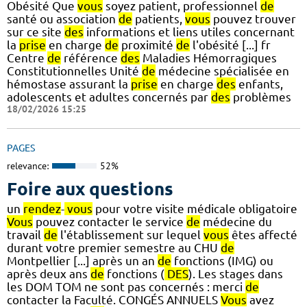
Obésité Que
vous
soyez patient, professionnel
de
santé ou association
de
patients,
vous
pouvez trouver
sur ce site
des
informations et liens utiles concernant
la
prise
en charge
de
proximité
de
l'obésité [...] fr
Centre
de
référence
des
Maladies Hémorragiques
Constitutionnelles Unité
de
médecine spécialisée en
hémostase assurant la
prise
en charge
des
enfants,
adolescents et adultes concernés par
des
problèmes
18/02/2026 15:25
PAGES
relevance:
52%
Foire aux questions
un
rendez
-
vous
pour votre visite médicale obligatoire
Vous
pouvez contacter le service
de
médecine du
travail
de
l'établissement sur lequel
vous
êtes affecté
durant votre premier semestre au CHU
de
Montpellier [...] après un an
de
fonctions (IMG) ou
après deux ans
de
fonctions (
DES
). Les stages dans
les DOM TOM ne sont pas concernés : merci
de
contacter la Faculté. CONGÉS ANNUELS
Vous
avez