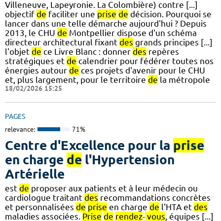
Villeneuve, Lapeyronie. La Colombière) contre [...]
objectif
de
faciliter une
prise
de
décision. Pourquoi se
lancer dans une telle démarche aujourd'hui ? Depuis
2013, le CHU
de
Montpellier dispose d'un schéma
directeur architectural fixant
des
grands principes [...]
l'objet
de
ce Livre Blanc : donner
des
repères
stratégiques et
de
calendrier pour fédérer toutes nos
énergies autour
de
ces projets d'avenir pour le CHU
et, plus largement, pour le territoire
de
la métropole
18/02/2026 15:25
PAGES
relevance:
71%
Centre d'Excellence pour la
prise
en charge
de
l'Hypertension
Artérielle
est
de
proposer aux patients et à leur médecin ou
cardiologue traitant
des
recommandations concrètes
et personnalisées
de
prise
en charge
de
l'HTA et
des
maladies associées.
Prise
de
rendez
-
vous
, équipes [...]