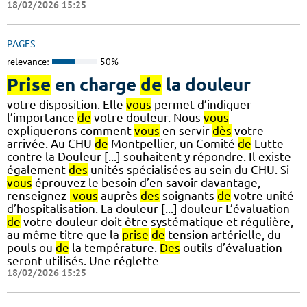
18/02/2026 15:25
PAGES
relevance:
50%
Prise
en charge
de
la douleur
votre disposition. Elle
vous
permet d’indiquer
l’importance
de
votre douleur. Nous
vous
expliquerons comment
vous
en servir
dès
votre
arrivée. Au CHU
de
Montpellier, un Comité
de
Lutte
contre la Douleur [...] souhaitent y répondre. Il existe
également
des
unités spécialisées au sein du CHU. Si
vous
éprouvez le besoin d’en savoir davantage,
renseignez-
vous
auprès
des
soignants
de
votre unité
d’hospitalisation. La douleur [...] douleur L’évaluation
de
votre douleur doit être systématique et régulière,
au même titre que la
prise
de
tension artérielle, du
pouls ou
de
la température.
Des
outils d’évaluation
seront utilisés. Une réglette
18/02/2026 15:25