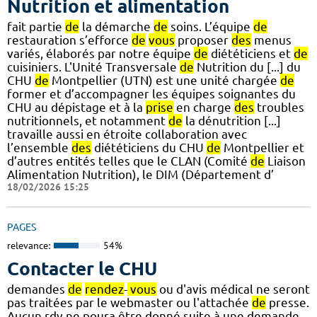
Nutrition et alimentation
fait partie
de
la démarche
de
soins. L’équipe
de
restauration s’efforce
de
vous
proposer
des
menus
variés, élaborés par notre équipe
de
diététiciens et
de
cuisiniers. L'Unité Transversale
de
Nutrition du [...] du
CHU
de
Montpellier (UTN) est une unité chargée
de
former et d’accompagner les équipes soignantes du
CHU au dépistage et à la
prise
en charge
des
troubles
nutritionnels, et notamment
de
la dénutrition [...]
travaille aussi en étroite collaboration avec
l’ensemble
des
diététiciens du CHU
de
Montpellier et
d’autres entités telles que le CLAN (Comité
de
Liaison
Alimentation Nutrition), le DIM (Département d’
18/02/2026 15:25
PAGES
relevance:
54%
Contacter le CHU
demandes
de
rendez
-
vous
ou d'avis médical ne seront
pas traitées par le webmaster ou l'attachée
de
presse.
Aucun rdv ne poura être donné suite à une demande