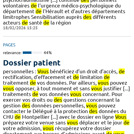
volontaires
de
l'urgence médico-psychologique du
département
de
l'Hérault et d'autres départements
limitrophes Sensibilisation auprès
des
différents
acteurs
de
santé
de
la région
18/02/2026 15:25
PAGES
relevance:
44%
Dossier patient
personnelles :
Vous
bénéficiez d’un droit d’accès,
de
rectification, d’effacement et
de
limitation
de
traitement
de
vos données. Par ailleurs,
vous
pouvez
vous
opposer, à tout moment et sans
vous
justifier [...]
traitements
de
vos données
vous
concernant. Pour
exercer vos droits ou
des
questions concernant la
gestion
des
données personnelles,
vous
pouvez
contacter le Délégué à la protection
des
données du
CHU
de
Montpellier [...] avec le dossier en ligne
Vous
préparez votre venue sans
vous
déplacer et le jour
de
votre admission,
vous
récupérez votre dossier
directement aux bornes d’admissions avant
de
vous