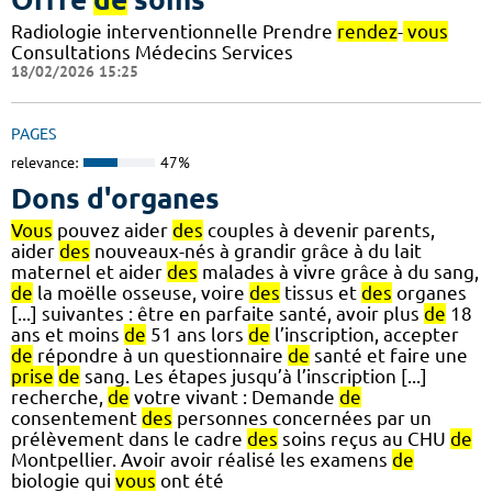
Radiologie interventionnelle Prendre
rendez
-
vous
Consultations Médecins Services
18/02/2026 15:25
PAGES
relevance:
47%
Dons d'organes
Vous
pouvez aider
des
couples à devenir parents,
aider
des
nouveaux-nés à grandir grâce à du lait
maternel et aider
des
malades à vivre grâce à du sang,
de
la moëlle osseuse, voire
des
tissus et
des
organes
[...] suivantes : être en parfaite santé, avoir plus
de
18
ans et moins
de
51 ans lors
de
l’inscription, accepter
de
répondre à un questionnaire
de
santé et faire une
prise
de
sang. Les étapes jusqu’à l’inscription [...]
recherche,
de
votre vivant : Demande
de
consentement
des
personnes concernées par un
prélèvement dans le cadre
des
soins reçus au CHU
de
Montpellier. Avoir avoir réalisé les examens
de
biologie qui
vous
ont été