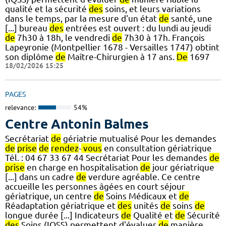
qualité et la sécurité
des
soins, et leurs variations
dans le temps, par la mesure d'un état
de
santé, une
[...] bureau
des
entrées est ouvert : du lundi au jeudi
de
7h30 à 18h, le vendredi
de
7h30 à 17h. François
Lapeyronie (Montpellier 1678 - Versailles 1747) obtint
son diplôme
de
Maître-Chirurgien à 17 ans.
De
1697
18/02/2026 15:25
PAGES
relevance:
54%
Centre Antonin Balmes
Secrétariat
de
gériatrie mutualisé Pour les demandes
de
prise
de
rendez
-
vous
en consultation gériatrique
Tél. : 04 67 33 67 44 Secrétariat Pour les demandes
de
prise
en charge en hospitalisation
de
jour gériatrique
[...] dans un cadre
de
verdure agréable. Ce centre
accueille les personnes âgées en court séjour
gériatrique, un centre
de
Soins Médicaux et
de
Réadaptation gériatrique et
des
unités
de
soins
de
longue durée [...] Indicateurs
de
Qualité et
de
Sécurité
des
Soins (IQSS) permettent d'évaluer
de
manière