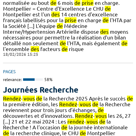
normalisée au bout
de
6 mois
de
prise
en charge.
Montpellier = Centre d'Excellence Le CHU
de
Montpellier est l'un
des
14 centres d'excellence
français labellisés pour la
prise
en charge
de
l'HTA par
la Société [...] L'équipe
de
Médecine
Interne/Hypertension Artérielle dispose
des
moyens
nécessaires pour permettre la réalisation d'un bilan
détaillé non seulement
de
l'HTA, mais également
de
l'ensemble
des
facteurs
de
risque
18/02/2026 15:25
PAGES
relevance:
58%
Journées Recherche
Rendez
-
vous
de
la Recherche 2025 Après le succès
de
la première édition, les
Rendez
-
vous
de
la Recherche
reviennent pour trois jours d’échanges,
de
découvertes et d’innovations.
Rendez
-
vous
les 26, 27
[...] 21 et 22 mai 2024 : Les
rendez
-
vous
de
la
Recherche ! A l’occasion
de
la journée internationale
de
la recherche clinique, le CHU
de
Montpellier