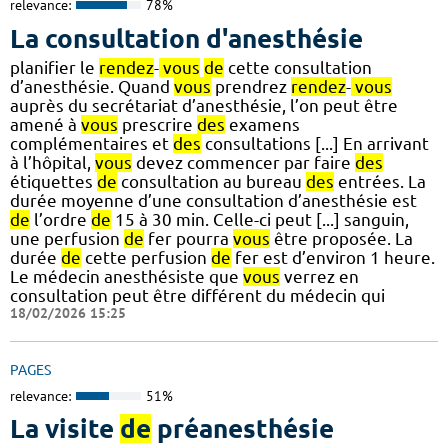
relevance:
78%
La consultation d'anesthésie
planifier le
rendez
-
vous
de
cette consultation
d’anesthésie. Quand
vous
prendrez
rendez
-
vous
auprès du secrétariat d’anesthésie, l’on peut être
amené à
vous
prescrire
des
examens
complémentaires et
des
consultations [...] En arrivant
à l’hôpital,
vous
devez commencer par faire
des
étiquettes
de
consultation au bureau
des
entrées. La
durée moyenne d’une consultation d’anesthésie est
de
l’ordre
de
15 à 30 min. Celle-ci peut [...] sanguin,
une perfusion
de
fer pourra
vous
être proposée. La
durée
de
cette perfusion
de
fer est d’environ 1 heure.
Le médecin anesthésiste que
vous
verrez en
consultation peut être différent du médecin qui
18/02/2026 15:25
PAGES
relevance:
51%
La visite
de
préanesthésie