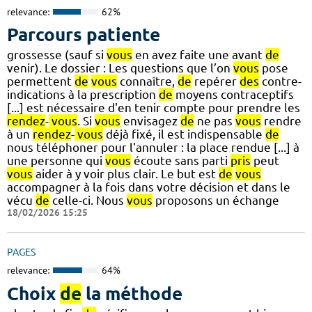
relevance:
62%
Parcours patiente
grossesse (sauf si
vous
en avez faite une avant
de
venir). Le dossier : Les questions que l’on
vous
pose
permettent
de
vous
connaître,
de
repérer
des
contre-
indications à la prescription
de
moyens contraceptifs
[...] est nécessaire d'en tenir compte pour prendre les
rendez
-
vous
. Si
vous
envisagez
de
ne pas
vous
rendre
à un
rendez
-
vous
déjà fixé, il est indispensable
de
nous téléphoner pour l'annuler : la place rendue [...] à
une personne qui
vous
écoute sans parti
pris
peut
vous
aider à y voir plus clair. Le but est
de
vous
accompagner à la fois dans votre décision et dans le
vécu
de
celle-ci. Nous
vous
proposons un échange
18/02/2026 15:25
PAGES
relevance:
64%
Choix
de
la méthode