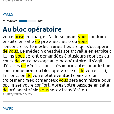
PAGES
relevance:
48%
Au bloc opératoire
votre
prise
en charge. L’aide-soignant
vous
conduira
ensuite en salle
de
pré anesthésie où
vous
rencontrerez le médecin anesthésiste qui s’occupera
de
vous
. Le médecin anesthésiste travaille en étroite c
[...] ns
vous
seront demandées à plusieurs reprises au
cours
de
votre passage au bloc opératoire. Il s’agit
d’étapes
de
vérifications très importantes pour le bon
fonctionnement du bloc opératoire et
de
votre [...] ),...
En fonction
de
votre état éventuel d’anxiété un
traitement médicamenteux
vous
sera administré pour
optimiser votre confort. Après votre passage en salle
de
pré anesthésie
vous
serez transféré en
18/02/2026 15:25
PAGES