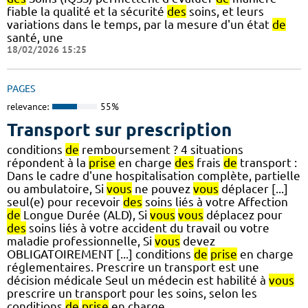
fiable la qualité et la sécurité
des
soins, et leurs
variations dans le temps, par la mesure d'un état
de
santé, une
18/02/2026 15:25
PAGES
relevance:
55%
Transport sur prescription
conditions
de
remboursement ? 4 situations
répondent à la
prise
en charge
des
frais
de
transport :
Dans le cadre d'une hospitalisation complète, partielle
ou ambulatoire, Si
vous
ne pouvez
vous
déplacer [...]
seul(e) pour recevoir
des
soins liés à votre Affection
de
Longue Durée (ALD), Si
vous
vous
déplacez pour
des
soins liés à votre accident du travail ou votre
maladie professionnelle, Si
vous
devez
OBLIGATOIREMENT [...] conditions
de
prise
en charge
réglementaires. Prescrire un transport est une
décision médicale Seul un médecin est habilité à
vous
prescrire un transport pour les soins, selon les
conditions
de
prise
en charge