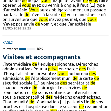
demandé
de
ne pas
vous
maquiller avant
de
vous
faire
opérer. Si
vous
avez du vernis à ongle, il faut [...] type
d’anesthésie.
Vous
aurez obligatoirement un passage
par la salle
de
réveil à la suite
de
votre anesthésie où
on surveillera que
vous
n’avez pas mal, que
vous
n’avez pas envie
de
vomir, et que l’anesthésie
18/02/2026 15:25
PAGES
relevance:
46%
Visites et accompagnants
l’intermédiaire
de
l’équipe soignante. Démarches
administratives Pour la
prise
en charge
des
frais
d’hospitalisation, présentez-
vous
au bureau
des
admissions
de
l'établissement muni
de
la carte
de
sécurité sociale [...] au niveau
des
secrétariat
de
chaque service
de
chirurgie. Les services
de
réanimation et
de
soins continus ou intensifs sont
sous la responsabilité
des
médecins anesthésistes.
Chaque unité
de
réanimation [...] patients Un
de
vos
proches est hospitalisé dans le secteur
de
réanimation