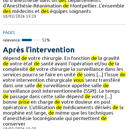
ou d'anesthésie dans un
des
Départements
d'Anesthésie-Réanimation
de
Montpellier. L'ensemble
des
médecins et
des
équipes soignants
18/02/2026 15:25
PAGES
relevance:
52%
Après l’intervention
dépend
de
votre chirurgie. En fonction
de
la gravité
de
votre état
de
santé avant l’opération et/ou
de
la
complexité
de
votre chirurgie la surveillance dans les
services pourra se faire en unité
de
soins [...] l’issue
de
votre intervention chirurgicale
vous
serez transféré
dans une salle
de
surveillance appelée salle
de
surveillance post interventionnelle (SSPI). Le temps
de
passage dans cette salle dépend
de
votre [...]
bonne
prise
en charge
de
votre douleur en post
opératoire. L’utilisation
de
médicaments dérivés
de
la
morphine est large,
de
même que les techniques
d’anesthésie locorégionale qui permettent
de
conserver
18/02/2026 15:25