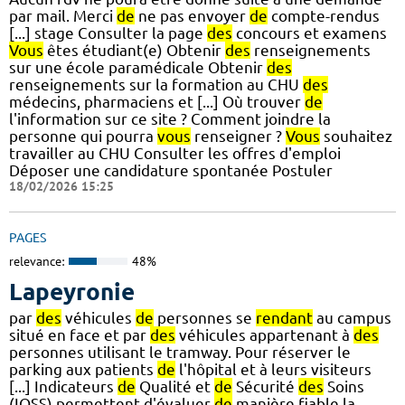
par mail. Merci
de
ne pas envoyer
de
compte-rendus
[...] stage Consulter la page
des
concours et examens
Vous
êtes étudiant(e) Obtenir
des
renseignements
sur une école paramédicale Obtenir
des
renseignements sur la formation au CHU
des
médecins, pharmaciens et [...] Où trouver
de
l'information sur ce site ? Comment joindre la
personne qui pourra
vous
renseigner ?
Vous
souhaitez
travailler au CHU Consulter les offres d'emploi
Déposer une candidature spontanée Postuler
18/02/2026 15:25
PAGES
relevance:
48%
Lapeyronie
par
des
véhicules
de
personnes se
rendant
au campus
situé en face et par
des
véhicules appartenant à
des
personnes utilisant le tramway. Pour réserver le
parking aux patients
de
l'hôpital et à leurs visiteurs
[...] Indicateurs
de
Qualité et
de
Sécurité
des
Soins
(IQSS) permettent d'évaluer
de
manière fiable la