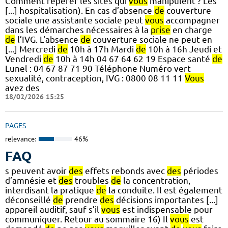
Comment repérer les sites qui
vous
manipulent ? Les
[...] hospitalisation). En cas d’absence
de
couverture
sociale une assistante sociale peut
vous
accompagner
dans les démarches nécessaires à la
prise
en charge
de
l’IVG. L'absence
de
couverture sociale ne peut en
[...] Mercredi
de
10h à 17h Mardi
de
10h à 16h Jeudi et
Vendredi
de
10h à 14h 04 67 64 62 19 Espace santé
de
Lunel : 04 67 87 71 90 Téléphone Numéro vert
sexualité, contraception, IVG : 0800 08 11 11
Vous
avez des
18/02/2026 15:25
PAGES
relevance:
46%
FAQ
s peuvent avoir
des
effets rebonds avec
des
périodes
d’amnésie et
des
troubles
de
la concentration,
interdisant la pratique
de
la conduite. Il est également
déconseillé
de
prendre
des
décisions importantes [...]
appareil auditif, sauf s’il
vous
est indispensable pour
communiquer. Retour au sommaire 16) Il
vous
est