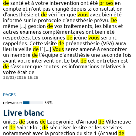
de
santé et à votre intervention ont été
prises
en
compte et n’ont pas changé depuis la consultation
d’anesthésie et
de
vérifier que
vous
avez bien été
informé sur le protocole d’anesthésie prévu.
De
même [...] gestion
de
vos traitements, les bilans et
autres examens complémentaires ont bien été
respectées. Les consignes
de
jeûne
vous
seront
rappelées. Cette visite
de
préanesthésie (VPA) aura
lieu la veille
de
l’ [...]
Vous
serez amené à rencontrer
un membre
de
l’équipe d’anesthésie une seconde fois
avant votre intervention. Le but
de
cet entretien est
de
s’assurer que toutes les informations relatives à
votre état de
18/02/2026 15:25
PAGES
relevance:
33%
Livre blanc
unités
de
soins
de
Lapeyronie, d'Arnaud
de
Villeneuve
et
de
Saint Eloi ;
de
sécuriser le site et les services
notamment avec la protection du site 1 (Arnaud
de