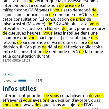
plus tard afin
de
vérifier que la grossesse est bien
interrompue. La consultation
de
prise
de
la
mifépristone (Mifégyne) Il
vous
sera demandé
de
signer une confirmation
de
demande d’IVG lors
de
cette consultation [...] consultation
de
prise
du
misoprostol (Misoone),
de
36 à 48h plus tard.
Vous
êtes alors accueillie en Hôpital
de
jour, pour une durée
de
quelques heures .
Vous
êtes installée dans une
chambre que
vous
partagez [...] est seule juge
des
raisons
de
sa demande d’IVG et elle est libre
de
sa
décision. Il n’y a plus
de
délai
de
réflexion obligatoire
entre la consultation
de
demande d’IVG
de
la femme
et la consultation durant
18/02/2026 15:25
PAGES
relevance:
49%
Infos utiles
internet ont pour but
de
vous
culpabiliser ou
de
vous
effrayer si
vous
avez
pris
la décision d’avorter, ou si
vous
vous
posez
des
questions au sujet
de
l’IVG.