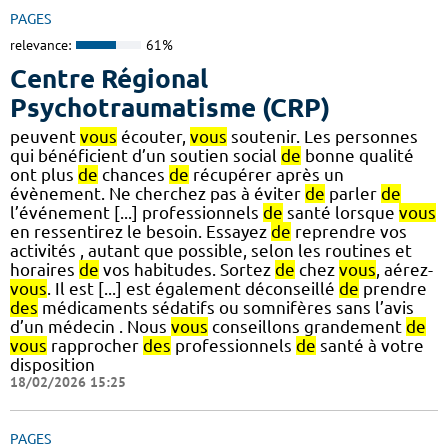
PAGES
relevance:
61%
Centre Régional
Psychotraumatisme (CRP)
peuvent
vous
écouter,
vous
soutenir. Les personnes
qui bénéficient d’un soutien social
de
bonne qualité
ont plus
de
chances
de
récupérer après un
évènement. Ne cherchez pas à éviter
de
parler
de
l’événement [...] professionnels
de
santé lorsque
vous
en ressentirez le besoin. Essayez
de
reprendre vos
activités , autant que possible, selon les routines et
horaires
de
vos habitudes. Sortez
de
chez
vous
, aérez-
vous
. Il est [...] est également déconseillé
de
prendre
des
médicaments sédatifs ou somnifères sans l’avis
d’un médecin . Nous
vous
conseillons grandement
de
vous
rapprocher
des
professionnels
de
santé à votre
disposition
18/02/2026 15:25
PAGES