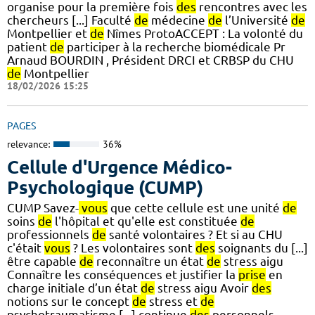
organise pour la première fois
des
rencontres avec les
chercheurs [...] Faculté
de
médecine
de
l’Université
de
Montpellier et
de
Nîmes ProtoACCEPT : La volonté du
patient
de
participer à la recherche biomédicale Pr
Arnaud BOURDIN , Président DRCI et CRBSP du CHU
de
Montpellier
18/02/2026 15:25
PAGES
relevance:
36%
Cellule d'Urgence Médico-
Psychologique (CUMP)
CUMP Savez-
vous
que cette cellule est une unité
de
soins
de
l'hôpital et qu'elle est constituée
de
professionnels
de
santé volontaires ? Et si au CHU
c'était
vous
? Les volontaires sont
des
soignants du [...]
être capable
de
reconnaître un état
de
stress aigu
Connaître les conséquences et justifier la
prise
en
charge initiale d’un état
de
stress aigu Avoir
des
notions sur le concept
de
stress et
de
psychotraumatisme [...] continue
des
personnels