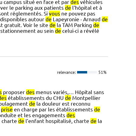
u campus situé en face et par
des
véhicules
ver le parking aux patients
de
l'hôpital et à
sont réglementés. Si
vous
ne pouvez pas
t disponibles autour
de
Lapeyronie - Arnaud
de
 gratuit. Voir le site
de
la TAM Parking
de
stationnement au sein
de
celui-ci a révélé
relevance:
51%
s
proposer
des
menus variés,… Hôpital sans
des
établissements du CHU
de
Montpellier
soulagement
de
la douleur est reconnu
prise
en charge par les établissements
de
nduite et les engagements
des
, charte
de
l’enfant hospitalisé, charte
de
la