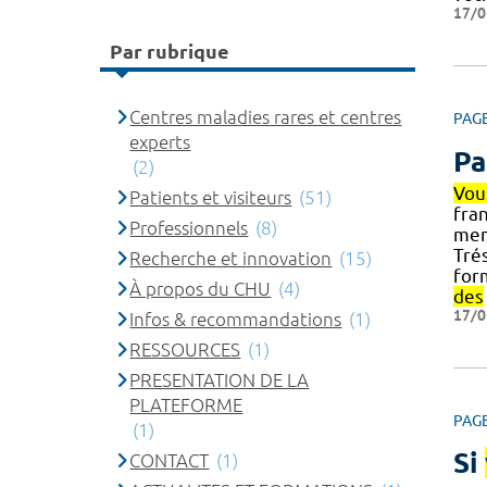
17/0
Par rubrique
Centres maladies rares et centres
PAG
experts
Pa
(2)
Vou
Patients et visiteurs
(51)
fran
Professionnels
(8)
me
Tré
Recherche et innovation
(15)
form
À propos du CHU
(4)
des
17/0
Infos & recommandations
(1)
RESSOURCES
(1)
PRESENTATION DE LA
PLATEFORME
PAG
(1)
Si
CONTACT
(1)