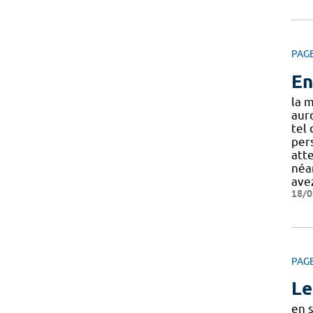
PAG
En
la 
aur
tel
per
atte
néa
ave
18/0
PAG
Le
en 