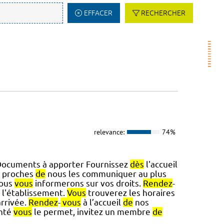
EFFACER
RECHERCHER
relevance:
74%
Documents à apporter Fournissez
dès
l'accueil
 proches
de
nous les communiquer au plus
nous
vous
informerons sur vos droits.
Rendez
-
l'établissement.
Vous
trouverez les horaires
rrivée.
Rendez
-
vous
à l’accueil
de
nos
nté
vous
le permet, invitez un membre
de