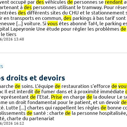
vent occupé par
des
véhicules
de
personnes se
rendant
a
artenant à
des
personnes utilisant le tramway. Pour réser
] entrées
des
différents sites du CHU et le stationnement 
ir en transports en commun,
des
parkings à bas tarif son
eneuve [...] voiture. Si
vous
êtes abonné TaM, le parking est
ôpital Lapeyronie Une étude pour régler les problèmes
de
le tiers
6/2026 13:48
ES
s droits et devoirs
arche
de
soins. L’équipe
de
restauration s’efforce
de
vou
c Il est interdit
de
fumer dans et à proximité immédiate
] représentant
de
l’Etat.
Prise
en charge
de
la douleur Le 
me un droit fondamental pour le patient, et un devoir
de
é. Lutte [...] chartes qui rappellent les règles
de
bonne co
blissements
de
santé : charte
de
la personne hospitalisée
ité, charte du partenariat
6/2026 16:12