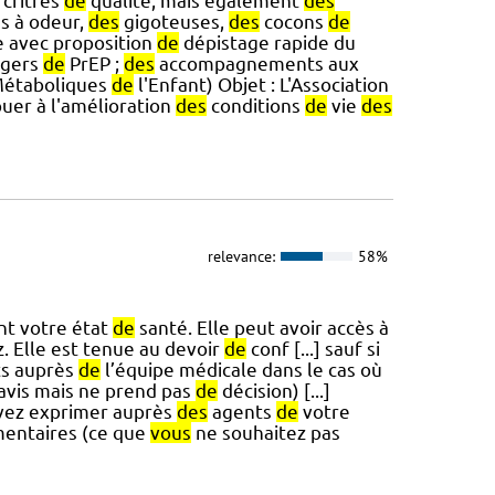
critres
de
qualité, mais également
des
s à odeur,
des
gigoteuses,
des
cocons
de
e avec proposition
de
dépistage rapide du
agers
de
PrEP ;
des
accompagnements aux
Métaboliques
de
l'Enfant) Objet : L'Association
buer à l'amélioration
des
conditions
de
vie
des
relevance:
58%
nt votre état
de
santé. Elle peut avoir accès à
. Elle est tenue au devoir
de
conf [...] sauf si
ts auprès
de
l’équipe médicale dans le cas où
avis mais ne prend pas
de
décision) [...]
ez exprimer auprès
des
agents
de
votre
mentaires (ce que
vous
ne souhaitez pas