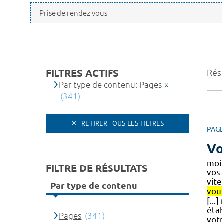
FILTRES ACTIFS
Rés
Par type de contenu: Pages
(341)
RETIRER TOUS LES FILTRES
PAG
Vo
moi
FILTRE DE RÉSULTATS
vos
vite
Par type de contenu
vou
[..
éta
Pages
(341)
votr