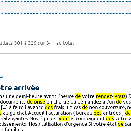
ultats 301 à 325 sur 341 au total
ES
tre arrivée
ns une demi-heure avant l'heure
de
votre
rendez
-
vous
) 
 documents
de
prise
en charge ou demandez à l'un
de
vos
 [...] à faire l'avance
des
frais. En cas
de
non couverture, 
s
au guichet Accueil-Facturation ( bureau
des
entrées )
de
.] malvoyantes Nos équipes
vous
accompagnent
dès
votre a
blissements. Hospitalisation d’urgence Si votre état
de
sa
e famille à