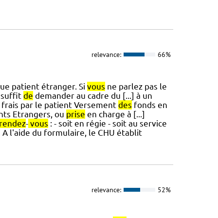
relevance:
66%
ue patient étranger. Si
vous
ne parlez pas le
 suffit
de
demander au cadre du [...] à un
frais par le patient Versement
des
fonds en
nts Etrangers, ou
prise
en charge à [...]
rendez
-
vous
: - soit en régie - soit au service
 A l'aide du formulaire, le CHU établit
relevance:
52%