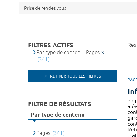
FILTRES ACTIFS
Rés
Par type de contenu: Pages
(341)
RETIRER TOUS LES FILTRES
PAG
In
en 
FILTRE DE RÉSULTATS
alé
cont
Par type de contenu
gar
cont
Ret
Pages
(341)
pla