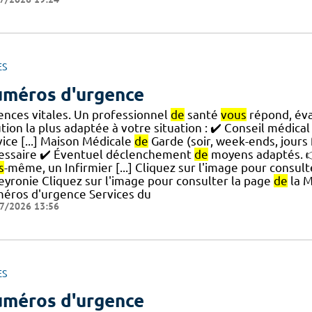
ES
méros d'urgence
ences vitales. Un professionnel
de
santé
vous
répond, éva
tion la plus adaptée à votre situation : ✔️ Conseil médical
ice [...] Maison Médicale
de
Garde (soir, week-ends, jours 
essaire ✔️ Éventuel déclenchement
de
moyens adaptés. 
s
-même, un Infirmier [...] Cliquez sur l'image pour consul
eyronie Cliquez sur l'image pour consulter la page
de
la 
éros d'urgence Services du
7/2026 13:56
ES
méros d'urgence