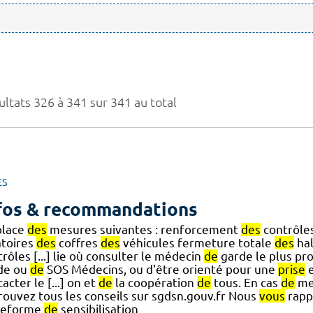
ultats 326 à 341 sur 341 au total
ES
fos & recommandations
place
des
mesures suivantes : renforcement
des
contrôle
atoires
des
coffres
des
véhicules fermeture totale
des
hal
rôles [...] lie où consulter le médecin
de
garde le plus pr
de ou
de
SOS Médecins, ou d'être orienté pour une
prise
e
acter le [...] on et
de
la coopération
de
tous. En cas
de
men
rouvez tous les conseils sur sgdsn.gouv.fr Nous
vous
rapp
teforme
de
sensibilisation