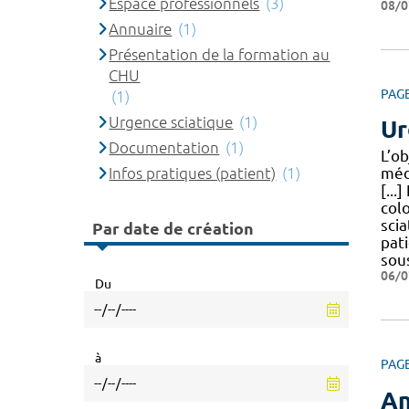
Espace professionnels
(3)
08/0
Annuaire
(1)
Présentation de la formation au
CHU
PAG
(1)
Urgence sciatique
(1)
Ur
Documentation
(1)
L’ob
Infos pratiques (patient)
(1)
méd
[...
col
scia
Par date de création
pat
sou
06/0
Du
à
PAG
An