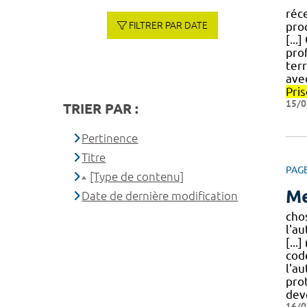
réc
FILTRER PAR DATE
pro
[...
pro
terr
ave
Pris
15/0
TRIER PAR :
Pertinence
Titre
PAG
[Type de contenu]
Me
Date de dernière modification
cho
l'a
[...
cod
l'au
pro
dev
16/0