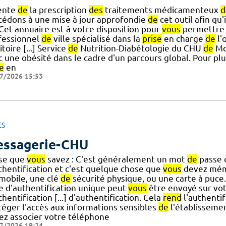
ente
de
la prescription
des
traitements médicamenteux
d
cédons à une mise à jour approfondie
de
cet outil afin qu
] Cet annuaire est à votre disposition pour
vous
permettr
fessionnel
de
ville spécialisé dans la
prise
en charge
de
l'
itoire [...] Service
de
Nutrition-Diabétologie du CHU
de
Mon
c une obésité dans le cadre d'un parcours global. Pour pl
e
en
7/2026 15:53
ES
ssagerie-CHU
se que
vous
savez : C'est généralement un mot
de
passe o
uthentification et c'est quelque chose que
vous
devez mém
] mobile, une clé
de
sécurité physique, ou une carte à puce
e d'authentification unique peut
vous
être envoyé sur vot
thentification [...] d'authentification. Cela
rend
l'authentif
téger l'accès aux informations sensibles
de
l'établissemen
ez associer votre téléphone
7/2026 19:24