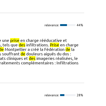
relevance:
44%
e une
prise
en charge rééducative et
, tels que
des
infiltrations.
Prise
en charge
de
Montpellier a créé la Fédération
de
la
s souffrant
de
douleurs aiguës du dos :
ats cliniques et
des
imageries réalisées, le
raitements complémentaires : Infiltrations
relevance:
28%