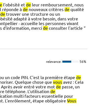
e
l'obésité et
de
leur remboursement, nous
'il réponde à
de
nouveaux critères
de
qualité
e
de
trouver une structure ou un
obésité adapté à votre besoin, dans votre
tpellier - accueille les personnes vivant
us d'information, merci
de
consulter l'article “
relevance:
56%
u un code PIN. C'est la première étape
de
oriser. Quelque chose que
vous
avez : Cela
. Après avoir entré votre mot
de
passe, un
re téléphone. L'utilisation
de
ication multi facteurs essentielle pour
t. L'enrôlement, étape obligatoire
Vous