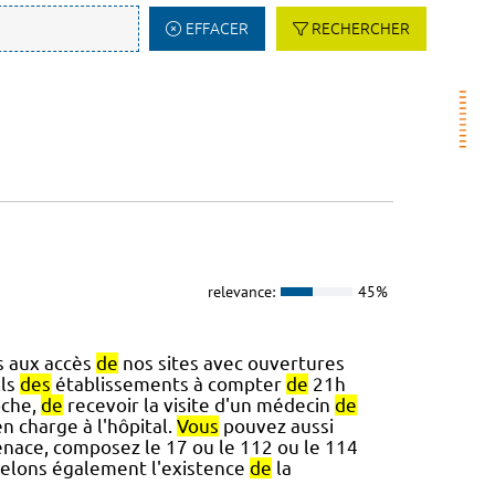
EFFACER
RECHERCHER
relevance:
45%
s aux accès
de
nos sites avec ouvertures
ls
des
établissements à compter
de
21h
oche,
de
recevoir la visite d'un médecin
de
n charge à l'hôpital.
Vous
pouvez aussi
ace, composez le 17 ou le 112 ou le 114
elons également l'existence
de
la