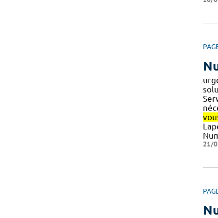
PAG
Nu
urg
solu
Serv
néc
vou
Lap
Num
21/0
PAG
Nu