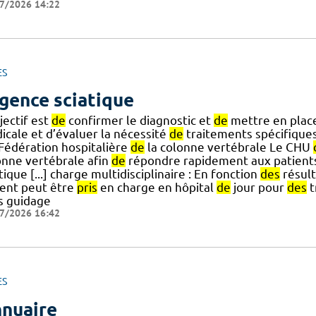
7/2026 14:22
ES
gence sciatique
jectif est
de
confirmer le diagnostic et
de
mettre en plac
icale et d’évaluer la nécessité
de
traitements spécifiques
] Fédération hospitalière
de
la colonne vertébrale Le CHU
onne vertébrale afin
de
répondre rapidement aux patient
tique [...] charge multidisciplinaire : En fonction
des
résult
ient peut être
pris
en charge en hôpital
de
jour pour
des
t
s guidage
7/2026 16:42
ES
nuaire