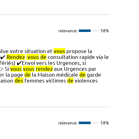
relevance:
58%
lue votre situation et
vous
propose la
 ✔️
Rendez
-
vous
de
consultation rapide via le
fériés) ✔️Envoi vers les Urgences, si
 Si
vous
vous
rendez
aux Urgences par
ter la page
de
la Maison médicale
de
garde
Maison
des
femmes victimes
de
violences
relevance:
58%