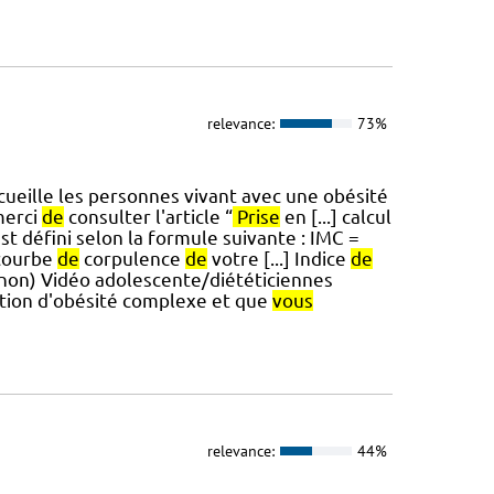
relevance:
73%
cueille les personnes vivant avec une obésité
merci
de
consulter l'article “
Prise
en [...] calcul
st défini selon la formule suivante : IMC =
 courbe
de
corpulence
de
votre [...] Indice
de
anon) Vidéo adolescente/diététiciennes
ation d'obésité complexe et que
vous
relevance:
44%