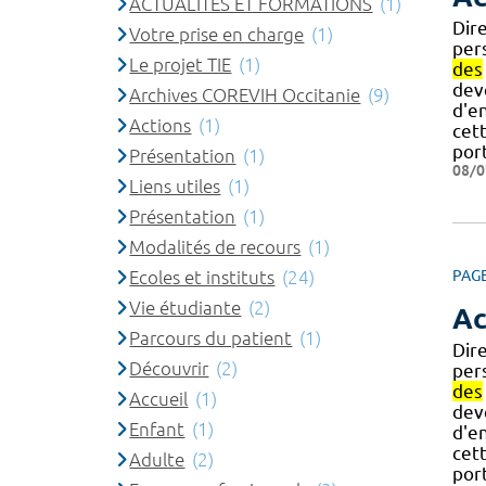
ACTUALITES ET FORMATIONS
(1)
Dir
Votre prise en charge
(1)
per
Le projet TIE
(1)
des
dev
Archives COREVIH Occitanie
(9)
d'e
Actions
(1)
cet
por
Présentation
(1)
08/0
Liens utiles
(1)
Présentation
(1)
Modalités de recours
(1)
Ecoles et instituts
(24)
PAG
Vie étudiante
(2)
Ac
Parcours du patient
(1)
Dir
Découvrir
(2)
per
des
Accueil
(1)
dev
Enfant
(1)
d'e
cet
Adulte
(2)
por