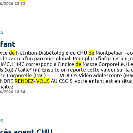
6/2026 13:52
ES
fant
vice
de
Nutrition-Diabétologie du CHU
de
Montpellier - ac
s le cadre d'un parcours global. Pour plus d'information, 
’IMC. L’IMC correspond à l’Indice
de
Masse Corporelle. Il e
s (kg) / taille² (m) Ensuite on reporte cette valeur sur la
se Corporelle (IMC) = -- -- VIDEOS Vidéo adolescente (M
ENDRE
RENDEZ
-
VOUS
AU CSO Si votre enfant est en situ
haitez
6/2026 18:34
ES
cès agent CHU