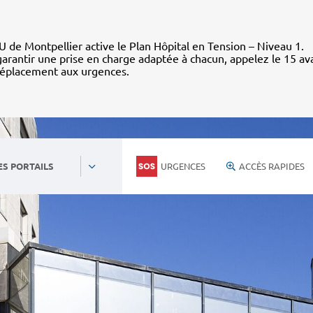
 de Montpellier active le Plan Hôpital en Tension – Niveau 1.
arantir une prise en charge adaptée à chacun, appelez le 15 av
déplacement aux urgences.
URGENCES
ACCÈS RAPIDES
ES PORTAILS