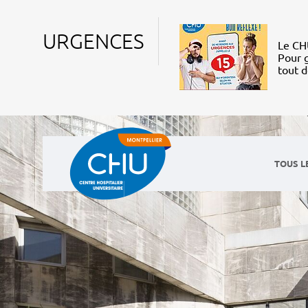
URGENCES
Le CHU
Pour g
tout 
TOUS L