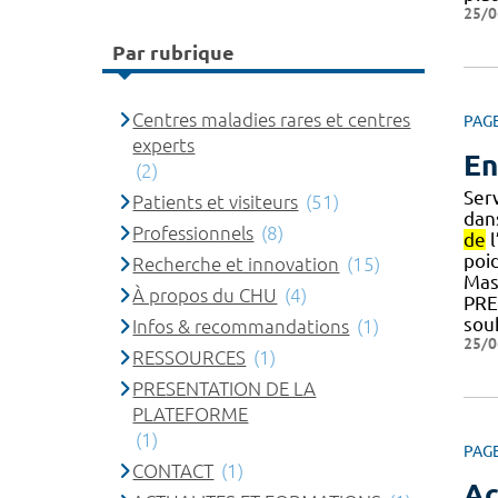
25/0
Par rubrique
Centres maladies rares et centres
PAG
experts
En
(2)
Ser
Patients et visiteurs
(51)
dan
Professionnels
(8)
de
l
poid
Recherche et innovation
(15)
Mas
À propos du CHU
(4)
PR
sou
Infos & recommandations
(1)
25/0
RESSOURCES
(1)
PRESENTATION DE LA
PLATEFORME
(1)
PAG
CONTACT
(1)
Ac