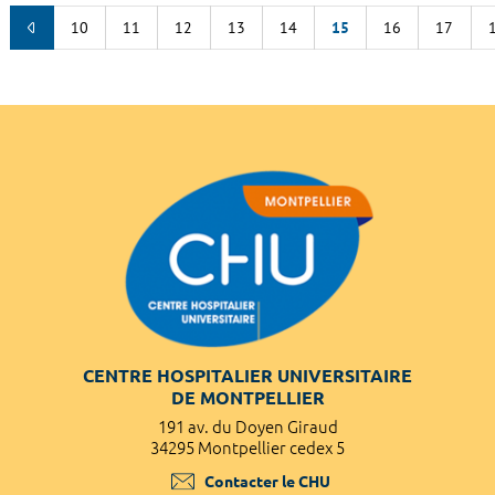
10
11
12
13
14
15
16
17
CENTRE HOSPITALIER UNIVERSITAIRE
DE MONTPELLIER
191 av. du Doyen Giraud
34295 Montpellier cedex 5
Contacter le CHU