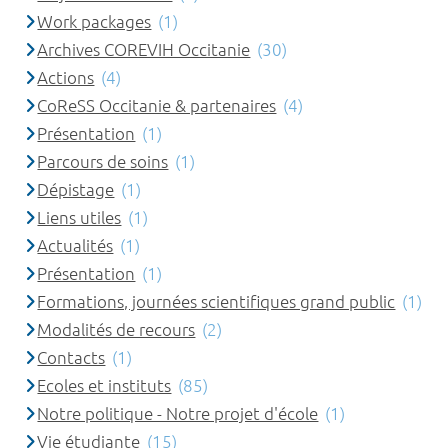
Work packages
(1)
Archives COREVIH Occitanie
(30)
Actions
(4)
CoReSS Occitanie & partenaires
(4)
Présentation
(1)
Parcours de soins
(1)
Dépistage
(1)
Liens utiles
(1)
Actualités
(1)
Présentation
(1)
Formations, journées scientifiques grand public
(1)
Modalités de recours
(2)
Contacts
(1)
Ecoles et instituts
(85)
Notre politique - Notre projet d'école
(1)
Vie étudiante
(15)