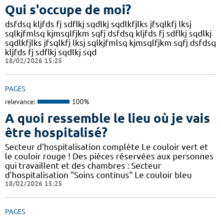
Qui s'occupe de moi?
dsfdsq kljfds fj sdflkj sqdlkj sqdlkfjlks jfsqlkfj lksj
sqlkjfmlsq kjmsqlfjkm sqfj dsfdsq kljfds fj sdflkj sqdlkj
sqdlkfjlks jfsqlkfj lksj sqlkjfmlsq kjmsqlfjkm sqfj dsfdsq
kljfds fj sdflkj sqdlkj sqd
18/02/2026 15:25
PAGES
relevance:
100%
A quoi ressemble le lieu où je vais
être hospitalisé?
Secteur d'hospitalisation complète Le couloir vert et
le couloir rouge ! Des pièces réservées aux personnes
qui travaillent et des chambres : Secteur
d'hospitalisation "Soins continus" Le couloir bleu
18/02/2026 15:25
PAGES