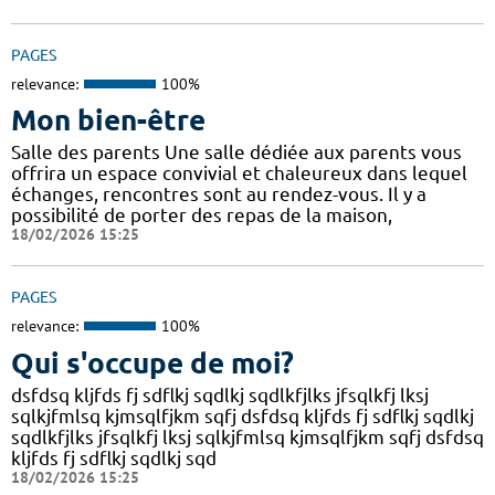
PAGES
relevance:
100%
Mon bien-être
Salle des parents Une salle dédiée aux parents vous
offrira un espace convivial et chaleureux dans lequel
échanges, rencontres sont au rendez-vous. Il y a
possibilité de porter des repas de la maison,
18/02/2026 15:25
PAGES
relevance:
100%
Qui s'occupe de moi?
dsfdsq kljfds fj sdflkj sqdlkj sqdlkfjlks jfsqlkfj lksj
sqlkjfmlsq kjmsqlfjkm sqfj dsfdsq kljfds fj sdflkj sqdlkj
sqdlkfjlks jfsqlkfj lksj sqlkjfmlsq kjmsqlfjkm sqfj dsfdsq
kljfds fj sdflkj sqdlkj sqd
18/02/2026 15:25