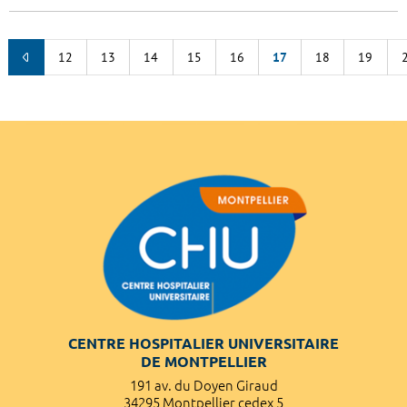
12
13
14
15
16
17
18
19
CENTRE HOSPITALIER UNIVERSITAIRE
DE MONTPELLIER
191 av. du Doyen Giraud
34295 Montpellier cedex 5