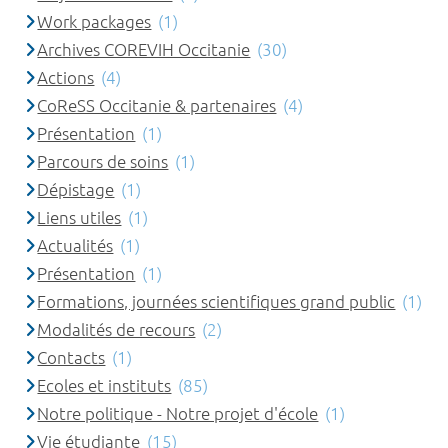
Work packages
(1)
Archives COREVIH Occitanie
(30)
Actions
(4)
CoReSS Occitanie & partenaires
(4)
Présentation
(1)
Parcours de soins
(1)
Dépistage
(1)
Liens utiles
(1)
Actualités
(1)
Présentation
(1)
Formations, journées scientifiques grand public
(1)
Modalités de recours
(2)
Contacts
(1)
Ecoles et instituts
(85)
Notre politique - Notre projet d'école
(1)
Vie étudiante
(15)