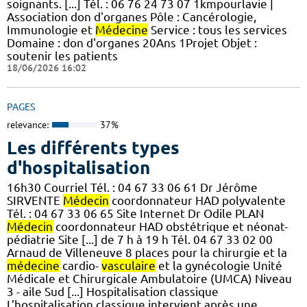
soignants. [...] Tél. : 06 76 24 73 07 1kmpourlavie |
Association don d'organes Pôle : Cancérologie,
Immunologie et
Médecine
Service : tous les services
Domaine : don d'organes 20Ans 1Projet Objet :
soutenir les patients
18/06/2026 16:02
PAGES
relevance:
37%
Les différents types
d'hospitalisation
16h30 Courriel Tél. : 04 67 33 06 61 Dr Jérôme
SIRVENTE
Médecin
coordonnateur HAD polyvalente
Tél. : 04 67 33 06 65 Site Internet Dr Odile PLAN
Médecin
coordonnateur HAD obstétrique et néonat-
pédiatrie Site [...] de 7 h à 19 h Tél. 04 67 33 02 00
Arnaud de Villeneuve 8 places pour la chirurgie et la
médecine
cardio-
vasculaire
et la gynécologie Unité
Médicale et Chirurgicale Ambulatoire (UMCA) Niveau
3 - aile Sud [...] Hospitalisation classique
L’hospitalisation classique intervient après une