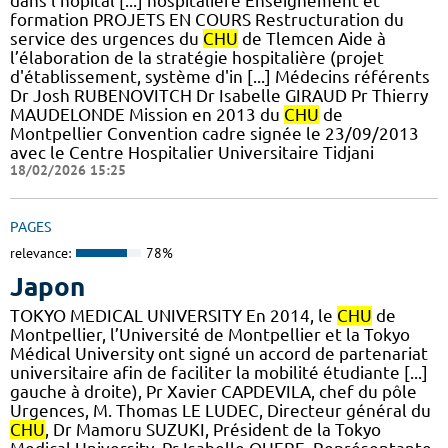
dans l’hôpital [...] hospitalière Enseignement et
formation PROJETS EN COURS Restructuration du
service des urgences du
CHU
de Tlemcen Aide à
l’élaboration de la stratégie hospitalière (projet
d'établissement, système d'in [...] Médecins référents
Dr Josh RUBENOVITCH Dr Isabelle GIRAUD Pr Thierry
MAUDELONDE Mission en 2013 du
CHU
de
Montpellier Convention cadre signée le 23/09/2013
avec le Centre Hospitalier Universitaire Tidjani
18/02/2026 15:25
PAGES
relevance:
78%
Japon
TOKYO MEDICAL UNIVERSITY En 2014, le
CHU
de
Montpellier, l’Université de Montpellier et la Tokyo
Médical University ont signé un accord de partenariat
universitaire afin de faciliter la mobilité étudiante [...]
gauche à droite), Pr Xavier CAPDEVILA, chef du pôle
Urgences, M. Thomas LE LUDEC, Directeur général du
CHU
, Dr Mamoru SUZUKI, Président de la Tokyo