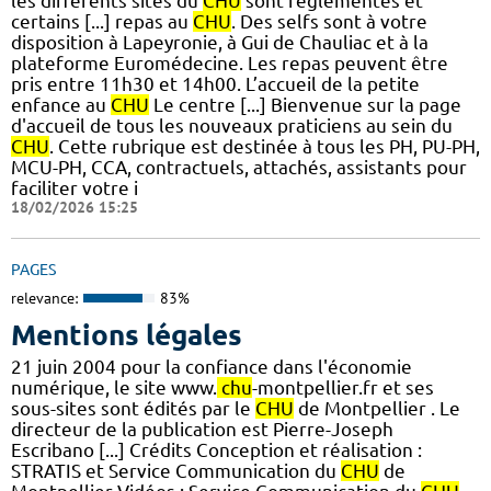
les différents sites du
CHU
sont réglementés et
certains [...] repas au
CHU
. Des selfs sont à votre
disposition à Lapeyronie, à Gui de Chauliac et à la
plateforme Euromédecine. Les repas peuvent être
pris entre 11h30 et 14h00. L’accueil de la petite
enfance au
CHU
Le centre [...] Bienvenue sur la page
d'accueil de tous les nouveaux praticiens au sein du
CHU
. Cette rubrique est destinée à tous les PH, PU-PH,
MCU-PH, CCA, contractuels, attachés, assistants pour
faciliter votre i
18/02/2026 15:25
PAGES
relevance:
83%
Mentions légales
21 juin 2004 pour la confiance dans l'économie
numérique, le site www.
chu
-montpellier.fr et ses
sous-sites sont édités par le
CHU
de Montpellier . Le
directeur de la publication est Pierre-Joseph
Escribano [...] Crédits Conception et réalisation :
STRATIS et Service Communication du
CHU
de