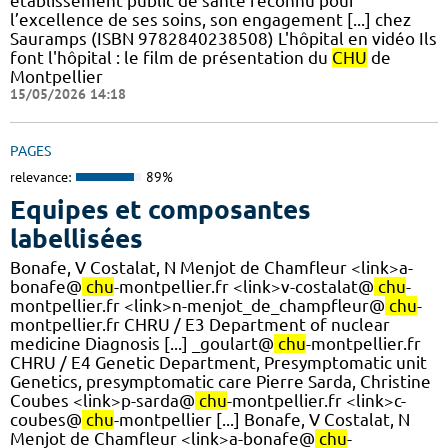
établissement public de santé reconnu pour
l’excellence de ses soins, son engagement [...] chez
Sauramps (ISBN 9782840238508) L'hôpital en vidéo Ils
font l'hôpital : le film de présentation du
CHU
de
Montpellier
15/05/2026 14:18
PAGES
relevance:
89%
Equipes et composantes
labellisées
Bonafe, V Costalat, N Menjot de Chamfleur <link>a-
bonafe@
chu
-montpellier.fr <link>v-costalat@
chu
-
montpellier.fr <link>n-menjot_de_champfleur@
chu
-
montpellier.fr CHRU / E3 Department of nuclear
medicine Diagnosis [...] _goulart@
chu
-montpellier.fr
CHRU / E4 Genetic Department, Presymptomatic unit
Genetics, presymptomatic care Pierre Sarda, Christine
Coubes <link>p-sarda@
chu
-montpellier.fr <link>c-
coubes@
chu
-montpellier [...] Bonafe, V Costalat, N
Menjot de Chamfleur <link>a-bonafe@
chu
-