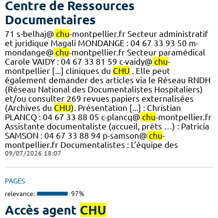
Centre de Ressources
Documentaires
71 s-belhaj@
chu
-montpellier.fr Secteur administratif
et juridique Magali MONDANGE : 04 67 33 93 50 m-
mondange@
chu
-montpellier.fr Secteur paramédical
Carole VAIDY : 04 67 33 81 59 c-vaidy@
chu
-
montpellier [...] cliniques du
CHU
. Elle peut
également demander des articles via le Réseau RNDH
(Réseau National des Documentalistes Hospitaliers)
et/ou consulter 269 revues papiers externalisées
(Archives du
CHU
). Présentation [...] : Christian
PLANCQ : 04 67 33 88 05 c-plancq@
chu
-montpellier.fr
Assistante documentaliste (accueil, prêts …) : Patricia
SAMSON : 04 67 33 88 94 p-samson@
chu
-
montpellier.fr Documentalistes : L’équipe des
09/07/2026 18:07
PAGES
relevance:
97%
Accès agent
CHU