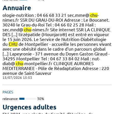
Annuaire
ologie-nutrition : 04 66 68 33 21 sec.mme@
chu
-
nimes.fr SSR DU GRAU-DU-ROI Adresse : Le Boucanet.
30240 le Grau-du-Roi Tel : 04 66 02 25 28 Mail :
sec.mnd@
chu
-nimes.fr Site internet SSR LA CLINIQUE
DES [...] tirzépatide (Mounjaro®) est entré en vigueur
le 15 juin 2026. Le Service de Nutrition-Diabétologie
du
CHU
de Montpellier - accueille les personnes vivant
avec une obésité dans le cadre d'un parcours global
[...] Lapeyronie - 371 avenue du Doyen Gaston Giraud -
34295 Montpellier Tel : 04 67 33 84 02 Mail : nut-
diab@
chu
-montpellier.fr CLINIQUE AURORES
MEDITERRANEE - Pôle de Réadaptation Adresse : 220
avenue de Saint-Sauveur
15/07/2026 15:53
PAGES
relevance:
30%
Urgences adultes