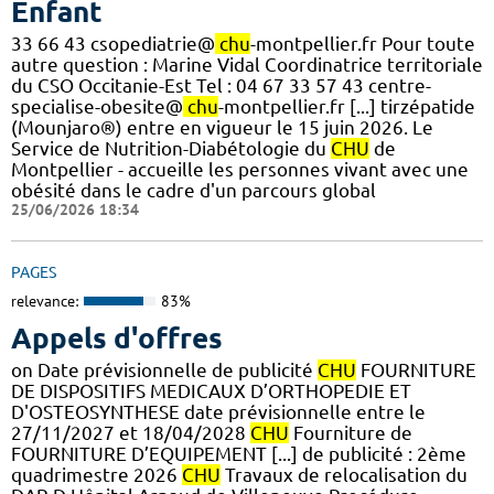
Enfant
33 66 43 csopediatrie@
chu
-montpellier.fr Pour toute
autre question : Marine Vidal Coordinatrice territoriale
du CSO Occitanie-Est Tel : 04 67 33 57 43 centre-
specialise-obesite@
chu
-montpellier.fr [...] tirzépatide
(Mounjaro®) entre en vigueur le 15 juin 2026. Le
Service de Nutrition-Diabétologie du
CHU
de
Montpellier - accueille les personnes vivant avec une
obésité dans le cadre d'un parcours global
25/06/2026 18:34
PAGES
relevance:
83%
Appels d'offres
on Date prévisionnelle de publicité
CHU
FOURNITURE
DE DISPOSITIFS MEDICAUX D’ORTHOPEDIE ET
D'OSTEOSYNTHESE date prévisionnelle entre le
27/11/2027 et 18/04/2028
CHU
Fourniture de
FOURNITURE D’EQUIPEMENT [...] de publicité : 2ème
quadrimestre 2026
CHU
Travaux de relocalisation du