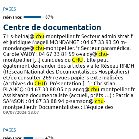
PAGES
relevance:
87%
Centre de documentation
71 s-belhaj@
chu
-montpellier.fr Secteur administratif
et juridique Magali MONDANGE : 04 67 33 93 50 m-
mondange@
chu
-montpellier.fr Secteur paramédical
Carole VAIDY : 04 67 33 81 59 c-vaidy@
chu
-
montpellier [...] cliniques du
CHU
. Elle peut
également demander des articles via le Réseau RNDH
(Réseau National des Documentalistes Hospitaliers)
et/ou consulter 269 revues papiers externalisées
(Archives du
CHU
). Présentation [...] : Christian
PLANCQ : 04 67 33 88 05 c-plancq@
chu
-montpellier.fr
Assistante documentaliste (accueil, prêts …) : Patricia
SAMSON : 04 67 33 88 94 p-samson@
chu
-
montpellier.fr Documentalistes : L’équipe des
09/07/2026 18:07
PAGES
relevance:
47%