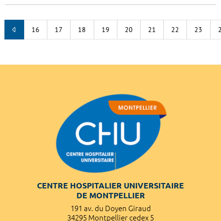
16
17
18
19
20
21
22
23
CENTRE HOSPITALIER UNIVERSITAIRE
DE MONTPELLIER
191 av. du Doyen Giraud
34295 Montpellier cedex 5