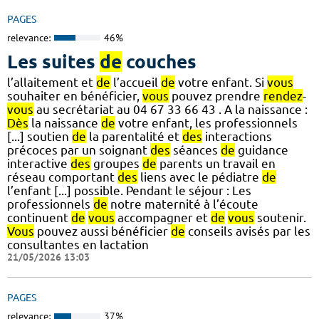
PAGES
relevance:
46%
Les suites
de
couches
l’allaitement et
de
l’accueil
de
votre enfant. Si
vous
souhaiter en bénéficier,
vous
pouvez prendre
rendez
-
vous
au secrétariat au 04 67 33 66 43 . A la naissance :
Dès
la naissance
de
votre enfant, les professionnels
[...] soutien
de
la parentalité et
des
interactions
précoces par un soignant
des
séances
de
guidance
interactive
des
groupes
de
parents un travail en
réseau comportant
des
liens avec le pédiatre
de
l’enfant [...] possible. Pendant le séjour : Les
professionnels
de
notre maternité à l’écoute
continuent
de
vous
accompagner et
de
vous
soutenir.
Vous
pouvez aussi bénéficier
de
conseils avisés par les
consultantes en lactation
21/05/2026 13:03
PAGES
relevance:
37%