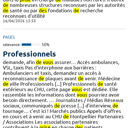
de
nombreuses structures reconnues par les autorités
de
santé ou par
des
fondations
de
recherche
reconnues d'utilité
16/04/2026 13:55
PAGES
relevance:
50%
Professionnels
demande, afin
de
vous
assurer… Accès ambulances,
VSL, taxis Pas d'interphone aux barrières :
Ambulanciers et taxis, demandez un accès à
reconnaissance
de
plaques avant
de
venir. Médecine
de
ville Professionnels [...] Professionnels
de
santé
extérieurs au CHU, cette page
vous
est dédiée. Elle
rassemble les informations dont
vous
pourriez avoir
besoin directement. … Journalistes / Médias Réseaux
sociaux, communiqués
de
presse [...] d'interview,
de
tournage… c'est ici ! Marchés publics Appels d'offres
en cours et à venir au CHU
de
Montpellier Partenaires
/ Associations Les associations partenaires
contribuent à la
prise
en charge
des
patients