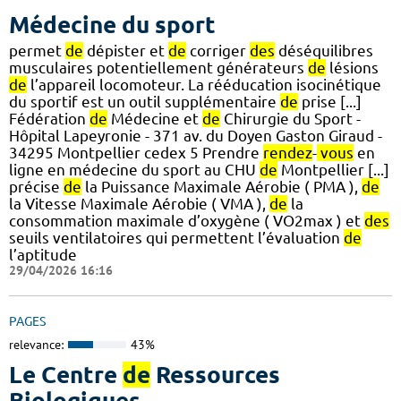
Médecine du sport
permet
de
dépister et
de
corriger
des
déséquilibres
musculaires potentiellement générateurs
de
lésions
de
l’appareil locomoteur. La rééducation isocinétique
du sportif est un outil supplémentaire
de
prise [...]
Fédération
de
Médecine et
de
Chirurgie du Sport -
Hôpital Lapeyronie - 371 av. du Doyen Gaston Giraud -
34295 Montpellier cedex 5 Prendre
rendez
-
vous
en
ligne en médecine du sport au CHU
de
Montpellier [...]
précise
de
la Puissance Maximale Aérobie ( PMA ),
de
la Vitesse Maximale Aérobie ( VMA ),
de
la
consommation maximale d’oxygène ( VO2max ) et
des
seuils ventilatoires qui permettent l’évaluation
de
l’aptitude
29/04/2026 16:16
PAGES
relevance:
43%
Le Centre
de
Ressources
Biologiques