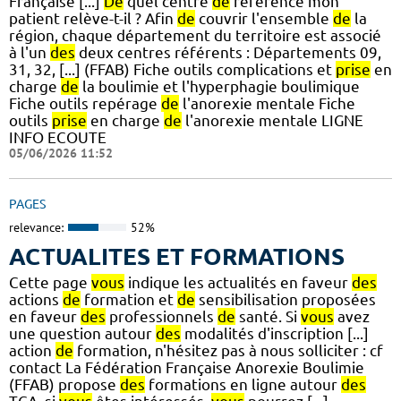
Française [...]
De
quel centre
de
référence mon
patient relève-t-il ? Afin
de
couvrir l'ensemble
de
la
région, chaque département du territoire est associé
à l'un
des
deux centres référents : Départements 09,
31, 32, [...] (FFAB) Fiche outils complications et
prise
en
charge
de
la boulimie et l'hyperphagie boulimique
Fiche outils repérage
de
l'anorexie mentale Fiche
outils
prise
en charge
de
l'anorexie mentale LIGNE
INFO ECOUTE
05/06/2026 11:52
PAGES
relevance:
52%
ACTUALITES ET FORMATIONS
Cette page
vous
indique les actualités en faveur
des
actions
de
formation et
de
sensibilisation proposées
en faveur
des
professionnels
de
santé. Si
vous
avez
une question autour
des
modalités d'inscription [...]
action
de
formation, n'hésitez pas à nous solliciter : cf
contact La Fédération Française Anorexie Boulimie
(FFAB) propose
des
formations en ligne autour
des