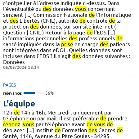
Montpellier à l’adresse indiquée ci-dessus. Dans
l’éventualité ou
des
données
vous
concernant
seraient [...] Commission Nationale
de
l’Informatique
et
des
Libertés (CNIL), autorité
de
contrôle
de
la
protection
des
données, sur son site internet (
Question | CNIL ) Retour à la page
de
l'EDS [...]
informations personnelles
des
professionnels
de
santé impliqués dans la
prise
en charge
des
patients
sont intégrées dans eDOL. Quelles données sont
incluses dans l’EDS ? Il s’agit
des
données suivantes :
Données
05/05/2026 18:14
PAGES
relevance:
56%
L'équipe
12h
de
14h à 16h. Mercredi : uniquement par
téléphone ou par mail. Il est préférable
de
prendre
rendez
-
vous
par téléphone avant
de
vous
de
déplacer. [...] Institut
de
Formation
des
Cadres
de
Santé, 1146, Avenue du Père Soulas - 34295