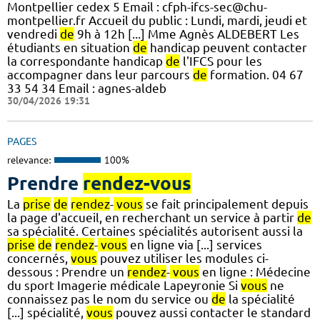
Montpellier cedex 5 Email : cfph-ifcs-sec@chu-
montpellier.fr Accueil du public : Lundi, mardi, jeudi et
vendredi
de
9h à 12h [...] Mme Agnès ALDEBERT Les
étudiants en situation
de
handicap peuvent contacter
la correspondante handicap
de
l'IFCS pour les
accompagner dans leur parcours
de
formation. 04 67
33 54 34 Email : agnes-aldeb
30/04/2026 19:31
PAGES
relevance:
100%
Prendre
rendez-vous
La
prise
de
rendez
-
vous
se fait principalement depuis
la page d'accueil, en recherchant un service à partir
de
sa spécialité. Certaines spécialités autorisent aussi la
prise
de
rendez
-
vous
en ligne via [...] services
concernés,
vous
pouvez utiliser les modules ci-
dessous : Prendre un
rendez
-
vous
en ligne : Médecine
du sport Imagerie médicale Lapeyronie Si
vous
ne
connaissez pas le nom du service ou
de
la spécialité
[...] spécialité,
vous
pouvez aussi contacter le standard