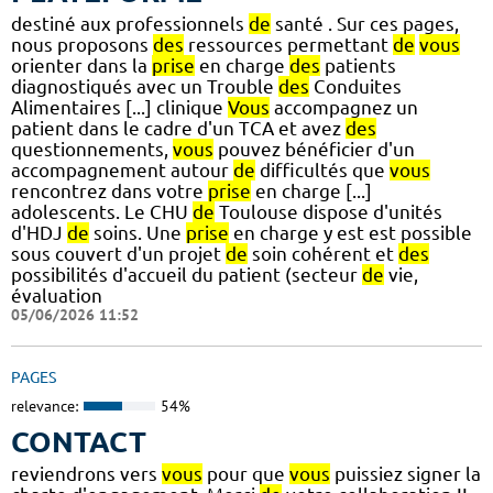
destiné aux professionnels
de
santé . Sur ces pages,
nous proposons
des
ressources permettant
de
vous
orienter dans la
prise
en charge
des
patients
diagnostiqués avec un Trouble
des
Conduites
Alimentaires [...] clinique
Vous
accompagnez un
patient dans le cadre d'un TCA et avez
des
questionnements,
vous
pouvez bénéficier d'un
accompagnement autour
de
difficultés que
vous
rencontrez dans votre
prise
en charge [...]
adolescents. Le CHU
de
Toulouse dispose d'unités
d'HDJ
de
soins. Une
prise
en charge y est est possible
sous couvert d'un projet
de
soin cohérent et
des
possibilités d'accueil du patient (secteur
de
vie,
évaluation
05/06/2026 11:52
PAGES
relevance:
54%
CONTACT
reviendrons vers
vous
pour que
vous
puissiez signer la