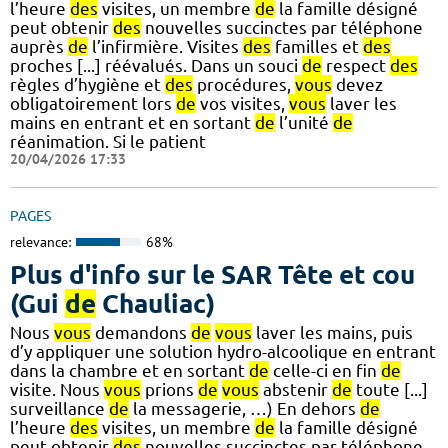
l’heure
des
visites, un membre
de
la famille désigné
peut obtenir
des
nouvelles succinctes par téléphone
auprès
de
l’infirmière. Visites
des
familles et
des
proches [...] réévalués. Dans un souci
de
respect
des
règles d’hygiène et
des
procédures,
vous
devez
obligatoirement lors
de
vos visites,
vous
laver les
mains en entrant et en sortant
de
l’unité
de
réanimation. Si le patient
20/04/2026 17:33
PAGES
relevance:
68%
Plus d'info sur le SAR Tête et cou
(Gui
de
Chauliac)
Nous
vous
demandons
de
vous
laver les mains, puis
d’y appliquer une solution hydro-alcoolique en entrant
dans la chambre et en sortant
de
celle-ci en fin
de
visite. Nous
vous
prions
de
vous
abstenir
de
toute [...]
surveillance
de
la messagerie, …) En dehors
de
l’heure
des
visites, un membre
de
la famille désigné
peut obtenir
des
nouvelles succinctes par téléphone