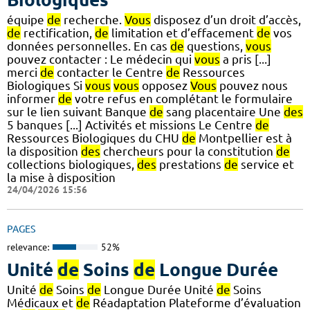
équipe
de
recherche.
Vous
disposez d’un droit d’accès,
de
rectification,
de
limitation et d’effacement
de
vos
données personnelles. En cas
de
questions,
vous
pouvez contacter : Le médecin qui
vous
a pris [...]
merci
de
contacter le Centre
de
Ressources
Biologiques Si
vous
vous
opposez
Vous
pouvez nous
informer
de
votre refus en complétant le formulaire
sur le lien suivant Banque
de
sang placentaire Une
des
5 banques [...] Activités et missions Le Centre
de
Ressources Biologiques du CHU
de
Montpellier est à
la disposition
des
chercheurs pour la constitution
de
collections biologiques,
des
prestations
de
service et
la mise à disposition
24/04/2026 15:56
PAGES
relevance:
52%
Unité
de
Soins
de
Longue Durée
Unité
de
Soins
de
Longue Durée Unité
de
Soins
Médicaux et
de
Réadaptation Plateforme d’évaluation