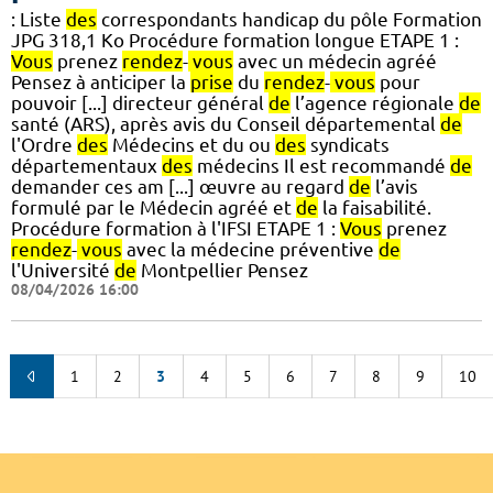
: Liste
des
correspondants handicap du pôle Formation
JPG 318,1 Ko Procédure formation longue ETAPE 1 :
Vous
prenez
rendez
-
vous
avec un médecin agréé
Pensez à anticiper la
prise
du
rendez
-
vous
pour
pouvoir [...] directeur général
de
l’agence régionale
de
santé (ARS), après avis du Conseil départemental
de
l'Ordre
des
Médecins et du ou
des
syndicats
départementaux
des
médecins Il est recommandé
de
demander ces am [...] œuvre au regard
de
l’avis
formulé par le Médecin agréé et
de
la faisabilité.
Procédure formation à l'IFSI ETAPE 1 :
Vous
prenez
rendez
-
vous
avec la médecine préventive
de
l'Université
de
Montpellier Pensez
08/04/2026 16:00
1
2
3
4
5
6
7
8
9
10