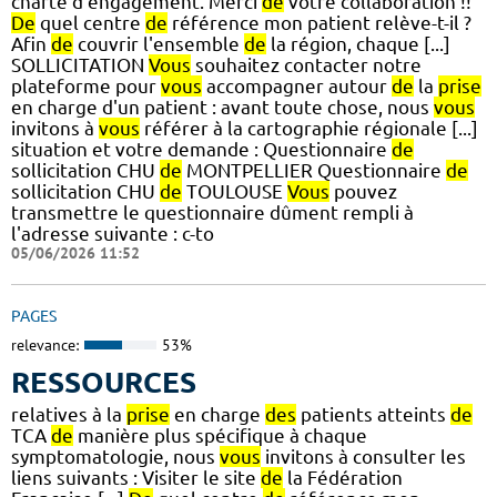
charte d'engagement. Merci
de
votre collaboration !!
De
quel centre
de
référence mon patient relève-t-il ?
Afin
de
couvrir l'ensemble
de
la région, chaque [...]
SOLLICITATION
Vous
souhaitez contacter notre
plateforme pour
vous
accompagner autour
de
la
prise
en charge d'un patient : avant toute chose, nous
vous
invitons à
vous
référer à la cartographie régionale [...]
situation et votre demande : Questionnaire
de
sollicitation CHU
de
MONTPELLIER Questionnaire
de
sollicitation CHU
de
TOULOUSE
Vous
pouvez
transmettre le questionnaire dûment rempli à
l'adresse suivante : c-to
05/06/2026 11:52
PAGES
relevance:
53%
RESSOURCES
relatives à la
prise
en charge
des
patients atteints
de
TCA
de
manière plus spécifique à chaque
symptomatologie, nous
vous
invitons à consulter les
liens suivants : Visiter le site
de
la Fédération