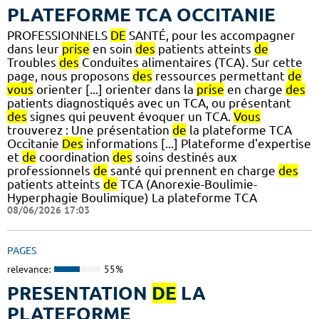
PLATEFORME TCA OCCITANIE
PROFESSIONNELS
DE
SANTÉ, pour les accompagner
dans leur
prise
en soin
des
patients atteints
de
Troubles
des
Conduites alimentaires (TCA). Sur cette
page, nous proposons
des
ressources permettant
de
vous
orienter [...] orienter dans la
prise
en charge
des
patients diagnostiqués avec un TCA, ou présentant
des
signes qui peuvent évoquer un TCA.
Vous
trouverez : Une présentation
de
la plateforme TCA
Occitanie
Des
informations [...] Plateforme d'expertise
et
de
coordination
des
soins destinés aux
professionnels
de
santé qui prennent en charge
des
patients atteints
de
TCA (Anorexie-Boulimie-
Hyperphagie Boulimique) La plateforme TCA
08/06/2026 17:03
PAGES
relevance:
55%
PRESENTATION
DE
LA
PLATEFORME