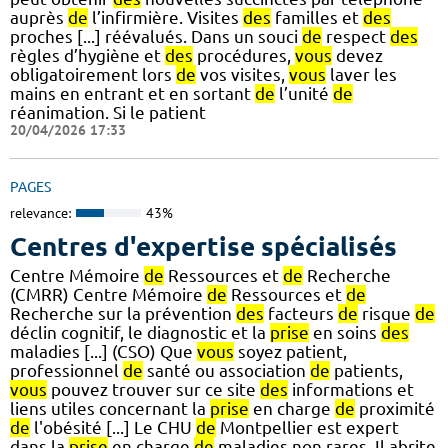
auprès
de
l’infirmière. Visites
des
familles et
des
proches [...] réévalués. Dans un souci
de
respect
des
règles d’hygiène et
des
procédures,
vous
devez
obligatoirement lors
de
vos visites,
vous
laver les
mains en entrant et en sortant
de
l’unité
de
réanimation. Si le patient
20/04/2026 17:33
PAGES
relevance:
43%
Centres d'expertise spécialisés
Centre Mémoire
de
Ressources et
de
Recherche
(CMRR) Centre Mémoire
de
Ressources et
de
Recherche sur la prévention
des
facteurs
de
risque
de
déclin cognitif, le diagnostic et la
prise
en soins
des
maladies [...] (CSO) Que
vous
soyez patient,
professionnel
de
santé ou association
de
patients,
vous
pouvez trouver sur ce site
des
informations et
liens utiles concernant la
prise
en charge
de
proximité
de
l'obésité [...] Le CHU
de
Montpellier est expert
dans la
prise
en charge
de
maladies non rares. Il abrite