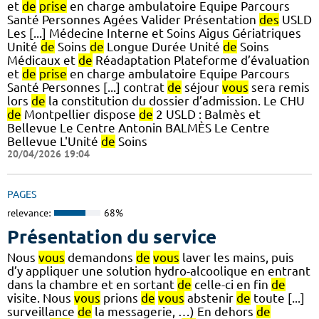
et
de
prise
en charge ambulatoire Equipe Parcours
Santé Personnes Agées Valider Présentation
des
USLD
Les [...] Médecine Interne et Soins Aigus Gériatriques
Unité
de
Soins
de
Longue Durée Unité
de
Soins
Médicaux et
de
Réadaptation Plateforme d’évaluation
et
de
prise
en charge ambulatoire Equipe Parcours
Santé Personnes [...] contrat
de
séjour
vous
sera remis
lors
de
la constitution du dossier d’admission. Le CHU
de
Montpellier dispose
de
2 USLD : Balmès et
Bellevue Le Centre Antonin BALMÈS Le Centre
Bellevue L'Unité
de
Soins
20/04/2026 19:04
PAGES
relevance:
68%
Présentation du service
Nous
vous
demandons
de
vous
laver les mains, puis
d’y appliquer une solution hydro-alcoolique en entrant
dans la chambre et en sortant
de
celle-ci en fin
de
visite. Nous
vous
prions
de
vous
abstenir
de
toute [...]
surveillance
de
la messagerie, …) En dehors
de