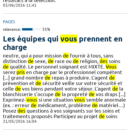
résultats à la sélection.
03/06/2026 11:41
PAGES
relevance:
55%
Les équipes qui
vous
prennent en
charge
neutre, qui a pour mission
de
fournir à tous, sans
distinction
de
sexe,
de
race ou
de
religion,
des
soins
de
qualité. Le personnel soignant est MIXTE.
Vous
serez
pris
en charge par le professionnel compétent
[...] grand nombre
de
repas à produire. L’agent
de
prévention et
de
sécurité veille sur votre sécurité et
celle
de
vos biens pendant votre séjour. L’agent
de
la
blanchisserie s’occupe
de
la propreté
de
vos draps [...]
Exprimez-
vous
si une situation
vous
semble anormale
(ex. : erreur
de
médicament, problème
de
matériel…)
Posez
des
questions à vos soignants sur les soins et
traitements proposés Participez au projet
de
soins
21/05/2026 16:04