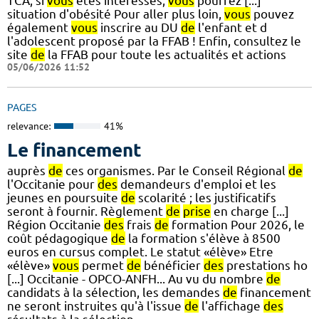
TCA, si
vous
êtes intéressés,
vous
pourrez [...]
situation d'obésité Pour aller plus loin,
vous
pouvez
également
vous
inscrire au DU
de
l'enfant et d
l'adolescent proposé par la FFAB ! Enfin, consultez le
site
de
la FFAB pour toute les actualités et actions
05/06/2026 11:52
PAGES
relevance:
41%
Le financement
auprès
de
ces organismes. Par le Conseil Régional
de
l'Occitanie pour
des
demandeurs d'emploi et les
jeunes en poursuite
de
scolarité ; les justificatifs
seront à fournir. Règlement
de
prise
en charge [...]
Région Occitanie
des
frais
de
formation Pour 2026, le
coût pédagogique
de
la formation s'élève à 8500
euros en cursus complet. Le statut «élève» Etre
«élève»
vous
permet
de
bénéficier
des
prestations ho
[...] Occitanie - OPCO-ANFH... Au vu du nombre
de
candidats à la sélection, les demandes
de
financement
ne seront instruites qu'à l'issue
de
l'affichage
des