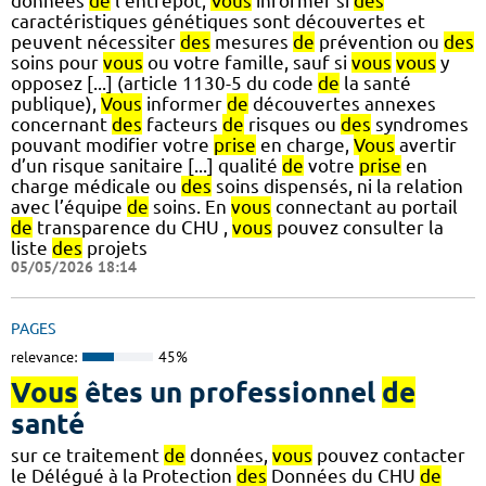
données
de
l’entrepôt,
Vous
informer si
des
caractéristiques génétiques sont découvertes et
peuvent nécessiter
des
mesures
de
prévention ou
des
soins pour
vous
ou votre famille, sauf si
vous
vous
y
opposez [...] (article 1130-5 du code
de
la santé
publique),
Vous
informer
de
découvertes annexes
concernant
des
facteurs
de
risques ou
des
syndromes
pouvant modifier votre
prise
en charge,
Vous
avertir
d’un risque sanitaire [...] qualité
de
votre
prise
en
charge médicale ou
des
soins dispensés, ni la relation
avec l’équipe
de
soins. En
vous
connectant au portail
de
transparence du CHU ,
vous
pouvez consulter la
liste
des
projets
05/05/2026 18:14
PAGES
relevance:
45%
Vous
êtes un professionnel
de
santé
sur ce traitement
de
données,
vous
pouvez contacter
le Délégué à la Protection
des
Données du CHU
de