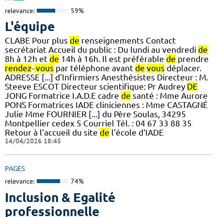
relevance:
59%
L'équipe
CLABE Pour plus
de
renseignements Contact
secrétariat Accueil du public : Du lundi au vendredi
de
8h à 12h et
de
14h à 16h. Il est préférable
de
prendre
rendez
-
vous
par téléphone avant
de
vous
déplacer.
ADRESSE [...] d'Infirmiers Anesthésistes Directeur : M.
Steeve ESCOT Directeur scientifique: Pr Audrey
DE
JONG Formatrice I.A.D.E cadre
de
santé : Mme Aurore
PONS Formatrices IADE cliniciennes : Mme CASTAGNÉ
Julie Mme FOURNIER [...] du Père Soulas, 34295
Montpellier cedex 5 Courriel Tél. : 04 67 33 88 35
Retour à l'accueil du site
de
l'école d'IADE
14/04/2026 18:45
PAGES
relevance:
74%
Inclusion & Egalité
professionnelle