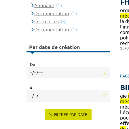
F
Annuaire
(1)
org
Documentation
(1)
méd
la 
Les centres
(3)
l’in
Documentation
(1)
comm
pol
rec
Par date de création
18/0
Du
PAG
BI
à
gie
méd
médi
l’é
FILTRER PAR DATE
pou
eff
de
c