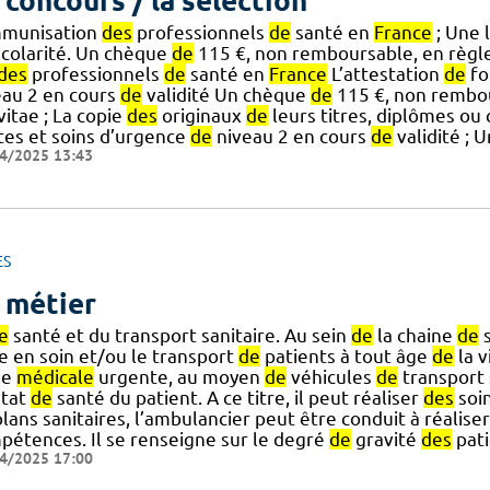
 concours / la sélection
mmunisation
des
professionnels
de
santé en
France
; Une 
colarité. Un chèque
de
115 €, non remboursable, en règ
des
professionnels
de
santé en
France
L’attestation
de
fo
eau 2 en cours
de
validité Un chèque
de
115 €, non rembo
] vitae ; La copie
des
originaux
de
leurs titres, diplômes ou c
tes et soins d’urgence
de
niveau 2 en cours
de
validité ; U
4/2025 13:43
ES
 métier
e
santé et du transport sanitaire. Au sein
de
la chaine
de
s
e en soin et/ou le transport
de
patients à tout âge
de
la v
de
médicale
urgente, au moyen
de
véhicules
de
transport 
état
de
santé du patient. A ce titre, il peut réaliser
des
soi
lans sanitaires, l’ambulancier peut être conduit à réalise
pétences. Il se renseigne sur le degré
de
gravité
des
pati
4/2025 17:00