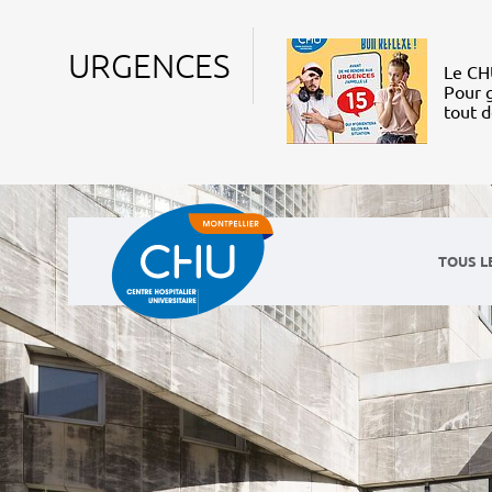
URGENCES
Le CHU
Pour g
tout 
TOUS L