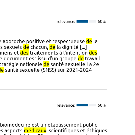
relevance:
60%
e approche positive et respectueuse
de
la
ts sexuels
de
chacun,
de
la dignité [...]
mens et
des
traitements à l’intention
des
Ce document est issu d’un groupe
de
travail
stratégie nationale
de
santé sexuelle La 2e
de
santé sexuelle (SNSS) sur 2021-2024
relevance:
60%
 biomédecine est un établissement public
es aspects
médicaux
, scientifiques et éthiques