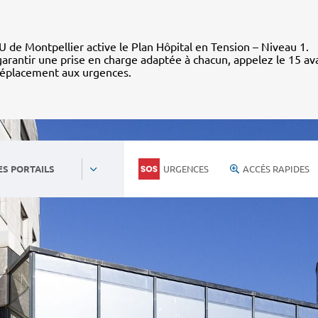
 de Montpellier active le Plan Hôpital en Tension – Niveau 1.
arantir une prise en charge adaptée à chacun, appelez le 15 av
déplacement aux urgences.
URGENCES
ACCÈS RAPIDES
ES PORTAILS