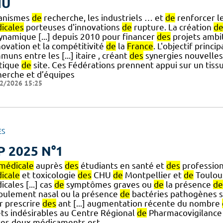
HU
anismes
de
recherche, les industriels … et
de
renforcer l
icales
porteuses d'innovations
de
rupture. La création
d
dynamique [...] depuis 2010 pour financer
des
projets ambit
novation et la compétitivité
de
la
France
. L'objectif princip
uns entre les [...] itaire , créant
des
synergies nouvelles
itique
de
site. Ces Fédérations prennent appui sur un tiss
herche et d’équipes
2/2026 15:25
ES
P 2025 N°1
médicale
auprès
des
étudiants en santé et
des
professio
icale
et toxicologie
des
CHU
de
Montpellier et
de
Toulous
cales [...] cas
de
symptômes graves ou
de
la présence
de
coulement nasal ou la présence
de
bactéries pathogènes s
r prescrire
des
ant [...] augmentation récente du nombre
ets indésirables au Centre Régional
de
Pharmacovigilanc
es deux médicaments est