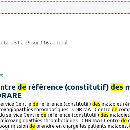
ltats 51 à 75 sur 116 au total
ES
ntre
de
référence (constitutif)
des
m
ORARE
service Centre
de
référence (constitutif)
des
maladies rén
roangiopathies thrombotiques - CNR MAT Centre
de
comp
] du service Centre
de
référence (constitutif)
des
maladies
microangiopathies thrombotiques - CNR MAT Centre
de
c
] pour mission
de
prendre en charge les patients malades,