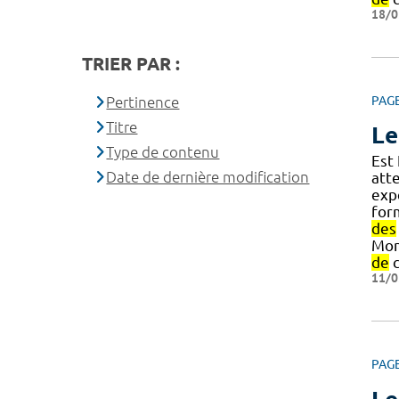
18/0
TRIER PAR :
Pertinence
PAG
Titre
Le
Type de contenu
Est
Date de dernière modification
att
exp
for
des
Mon
de
c
11/0
PAG