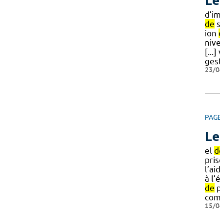
Le
d’i
de
s
ion
niv
[...
ges
23/0
PAG
Le
el
d
pris
l’ai
à l’
de
p
com
15/0