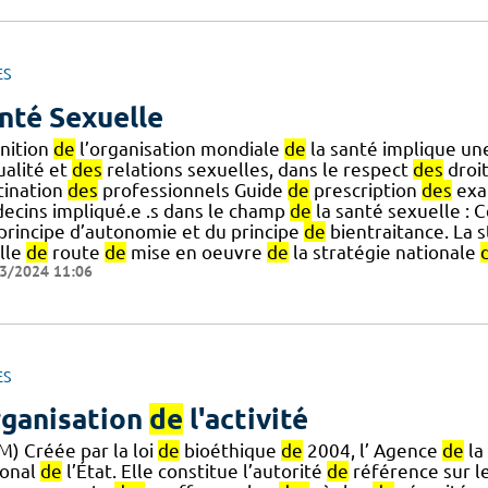
ES
nté Sexuelle
inition
de
l’organisation mondiale
de
la santé implique un
ualité et
des
relations sexuelles, dans le respect
des
droi
tination
des
professionnels Guide
de
prescription
des
exa
ecins impliqué.e .s dans le champ
de
la santé sexuelle : 
] principe d’autonomie et du principe
de
bientraitance. La 
ille
de
route
de
mise en oeuvre
de
la stratégie nationale
3/2024 11:06
ES
ganisation
de
l'activité
M) Créée par la loi
de
bioéthique
de
2004, l’ Agence
de
la
ional
de
l’État. Elle constitue l’autorité
de
référence sur l