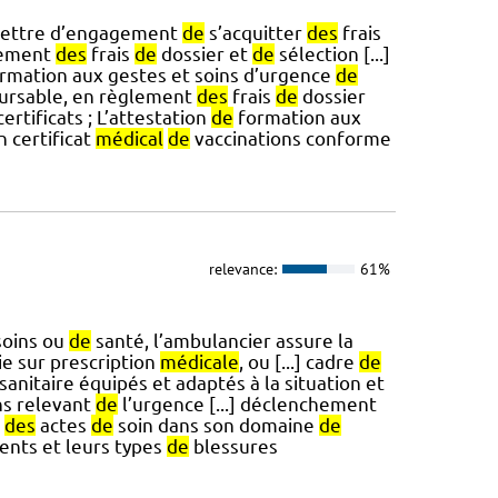
lettre d’engagement
de
s’acquitter
des
frais
lement
des
frais
de
dossier et
de
sélection [...]
rmation aux gestes et soins d’urgence
de
ursable, en règlement
des
frais
de
dossier
ertificats ; L’attestation
de
formation aux
n certificat
médical
de
vaccinations conforme
relevance:
61%
oins ou
de
santé, l’ambulancier assure la
ie sur prescription
médicale
, ou [...] cadre
de
sanitaire équipés et adaptés à la situation et
ns relevant
de
l’urgence [...] déclenchement
r
des
actes
de
soin dans son domaine
de
ents et leurs types
de
blessures