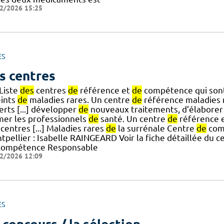
2/2026 15:25
ES
s centres
 Liste
des
centres
de
référence et
de
compétence qui sont
eints
de
maladies rares. Un centre
de
référence maladies 
erts [...] développer
de
nouveaux traitements, d’élaborer
mer les professionnels
de
santé. Un centre
de
référence e
centres [...] Maladies rares
de
la surrénale Centre
de
com
tpellier : Isabelle RAINGEARD Voir la fiche détaillée du 
ompétence Responsable
2/2026 12:09
ES