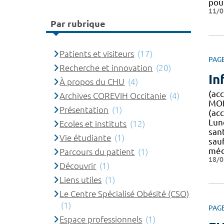
pou
11/0
Par rubrique
Patients et visiteurs
(17)
PAG
Recherche et innovation
(20)
In
À propos du CHU
(4)
(ac
Archives COREVIH Occitanie
(4)
MON
Présentation
(1)
(ac
Lun
Ecoles et instituts
(12)
san
Vie étudiante
(1)
sau
méd
Parcours du patient
(1)
18/0
Découvrir
(1)
Liens utiles
(1)
Le Centre Spécialisé Obésité (CSO)
(1)
PAG
Espace professionnels
(1)