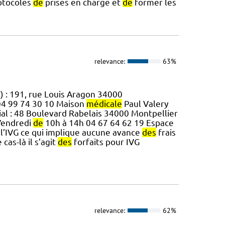
otocoles
de
prises en charge et
de
former les
relevance:
63%
) : 191, rue Louis Aragon 34000
 04 99 74 30 10 Maison
médicale
Paul Valery
ial : 48 Boulevard Rabelais 34000 Montpellier
Vendredi
de
10h à 14h 04 67 64 62 19 Espace
l’IVG ce qui implique aucune avance
des
frais
cas-là il s’agit
des
forfaits pour IVG
relevance:
62%