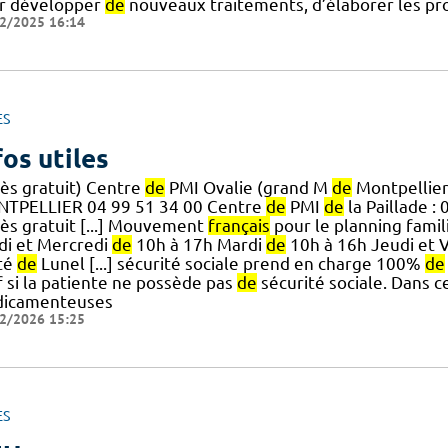
r développer
de
nouveaux traitements, d’élaborer les pr
2/2025 16:14
ES
fos utiles
cès gratuit) Centre
de
PMI Ovalie (grand M
de
Montpellier
TPELLIER 04 99 51 34 00 Centre
de
PMI
de
la Paillade :
cès gratuit [...] Mouvement
français
pour le planning famil
di et Mercredi
de
10h à 17h Mardi
de
10h à 16h Jeudi et 
té
de
Lunel [...] sécurité sociale prend en charge 100%
de
f si la patiente ne possède pas
de
sécurité sociale. Dans ce 
icamenteuses
2/2026 15:25
ES