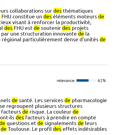
eurs collaborations sur
des
thématiques
e
FHU constitue un
des
éléments moteurs
de
ieux visant à renforcer la productivité,
al
des
FHU est
de
soutenir
des
projets
 par une structuration innovante
de
la
u régional particulièrement dense d’unités
de
relevance:
61%
nnels
de
santé. Les services
de
pharmacologie
e regroupent plusieurs structures
facteurs
de
risque. La couleur
de
ont-ils
des
facteurs à prendre en compte
de
questions et
de
signalements
de
leurs
e
de
Toulouse. Le profil
des
effets indésirables