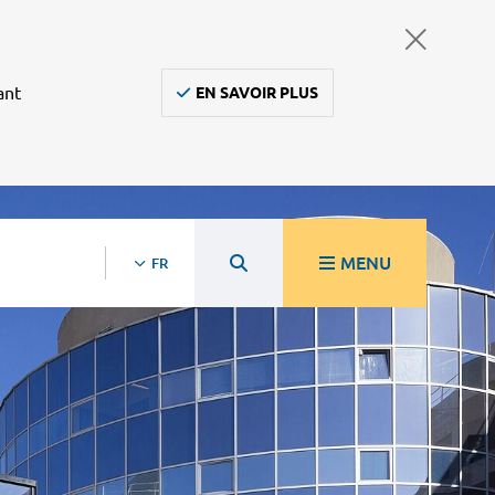
ant
EN SAVOIR PLUS
MENU
FR