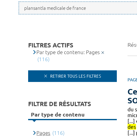
FILTRES ACTIFS
Résu
Par type de contenu: Pages
(116)
RETIRER TOUS LES FILTRES
PAG
Ce
S
FILTRE DE RÉSULTATS
du 
Par type de contenu
mic
[...
des
[...
Pages
(116)