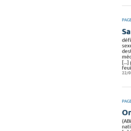
PAG
Sa
déf
sex
des
méd
[...
feu
22/0
PAG
Or
(AB
nat