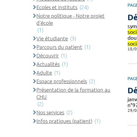
PAG
Ecoles et instituts
(24)
Notre politique - Notre projet
Dé
d'école
sym
(1)
soc
dou
Vie étudiante
(3)
soci
Parcours du patient
(1)
18/0
Découvrir
(1)
Actualités
(1)
Adulte
(1)
PAG
Espace professionnels
(2)
Dé
Présentation de la formation au
CHU
jan
(2)
n°9
29/0
Nos services
(2)
Infos pratiques (patient)
(1)