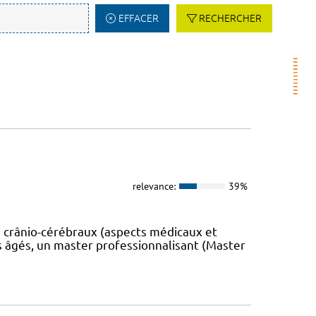
EFFACER
RECHERCHER
relevance:
39%
 crânio-cérébraux (aspects médicaux et
s âgés, un master professionnalisant (Master