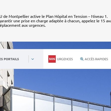
 de Montpellier active le Plan Hôpital en Tension – Niveau 1.
arantir une prise en charge adaptée à chacun, appelez le 15 av
déplacement aux urgences.
URGENCES
ACCÈS RAPIDES
ES PORTAILS