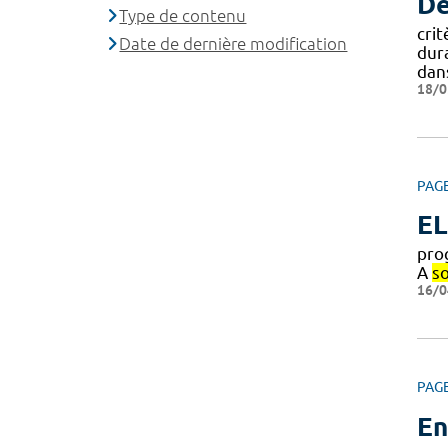
Dé
Type de contenu
cri
Date de dernière modification
dur
dan
18/0
PAG
EL
pro
A
so
16/0
PAG
En