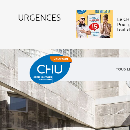
URGENCES
Le CHU
Pour g
tout 
TOUS L