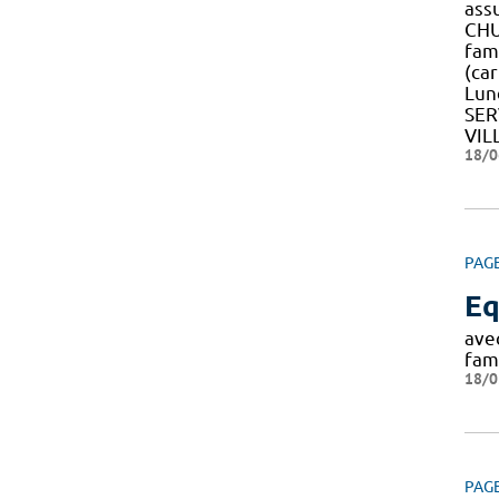
assu
CHU 
fami
(ca
Lund
SER
VIL
18/0
PAG
Eq
ave
fami
18/0
PAG