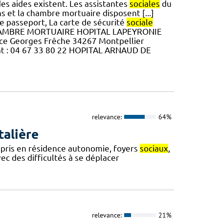
des aides existent. Les assistantes
sociales
du
s et la chambre mortuaire disposent [...]
 le passeport, La carte de sécurité
sociale
s CHAMBRE MORTUAIRE HOPITAL LAPEYRONIE
 place Georges Frêche 34267 Montpellier
 : 04 67 33 80 22 HOPITAL ARNAUD DE
relevance:
64%
talière
ompris en résidence autonomie, foyers
sociaux
,
avec des difficultés à se déplacer
relevance:
21%