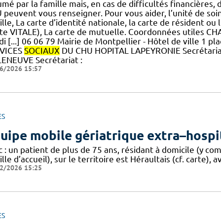
mé par la famille mais, en cas de difficultés financières, 
peuvent vous renseigner. Pour vous aider, l’unité de soin
lle, La carte d’identité nationale, la carte de résident ou
rte VITALE), La carte de mutuelle. Coordonnées utile
i [...] 06 06 79 Mairie de Montpellier - Hôtel de ville 1
VICES
SOCIAUX
DU CHU HOPITAL LAPEYRONIE Secrétariat
LENEUVE Secrétariat :
6/2026 15:57
ES
uipe mobile gériatrique extra–hospi
c : un patient de plus de 75 ans, résidant à domicile (y c
lle d’accueil), sur le territoire est Héraultais (cf. carte), 
2/2026 15:25
ES