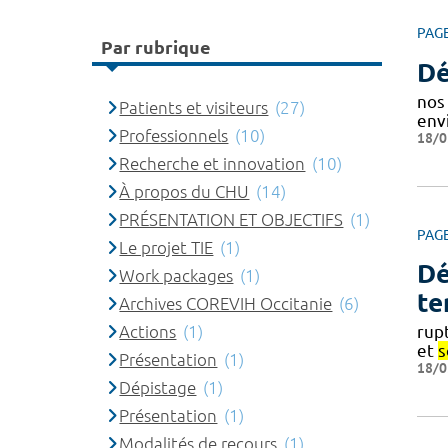
PAG
Par rubrique
Dé
nos 
Patients et visiteurs
(27)
env
Professionnels
(10)
18/0
Recherche et innovation
(10)
À propos du CHU
(14)
PRÉSENTATION ET OBJECTIFS
(1)
PAG
Le projet TIE
(1)
Dé
Work packages
(1)
te
Archives COREVIH Occitanie
(6)
Actions
(1)
rup
et
s
Présentation
(1)
18/0
Dépistage
(1)
Présentation
(1)
Modalités de recours
(1)