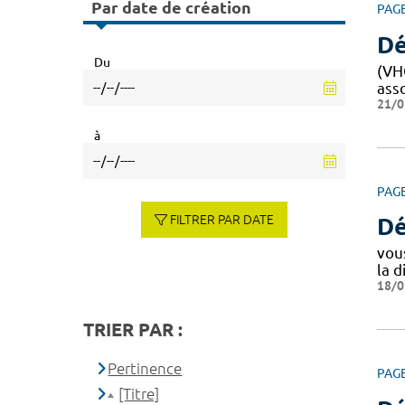
Par date de création
PAG
Dé
Du
(VHC
ass
21/0
à
PAG
FILTRER PAR DATE
Dé
vou
la d
18/0
TRIER PAR :
Pertinence
PAG
[Titre]