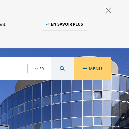
ant
EN SAVOIR PLUS
MENU
FR