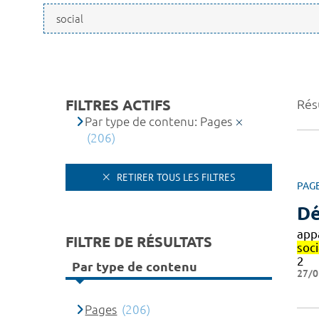
FILTRES ACTIFS
Résu
Par type de contenu: Pages
(206)
RETIRER TOUS LES FILTRES
PAG
Dé
app
FILTRE DE RÉSULTATS
soc
2
Par type de contenu
27/0
Pages
(206)