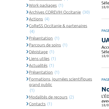
Sél
Work packages
(1)
18/0
Archives COREVIH Occitanie
(30)
Actions
(4)
CoReSS Occitanie & partenaires
PAG
(4)
Présentation
(1)
U
Parcours de soins
(1)
Acc
Dépistage
(1)
Sél
18/0
Liens utiles
(1)
Actualités
(1)
Présentation
(1)
Formations, journées scientifiques
PAG
grand public
No
(1)
L’É
Modalités de recours
(2)
ave
Contacts
(1)
18/0