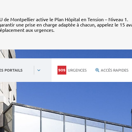
 de Montpellier active le Plan Hôpital en Tension – Niveau 1.
arantir une prise en charge adaptée à chacun, appelez le 15 av
déplacement aux urgences.
URGENCES
ACCÈS RAPIDES
ES PORTAILS