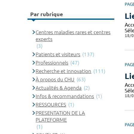
PAG
Par rubrique
Li
Accu
Séle
Centres maladies rares et centres
18/0
experts
(3)
Patients et visiteurs
(137)
Professionnels
(47)
PAG
Recherche et innovation
(111)
Li
À propos du CHU
(63)
Acc
Actualités & Agenda
(2)
Sél
18/0
Infos & recommandations
(1)
RESSOURCES
(1)
PRESENTATION DE LA
PLATEFORME
PAG
(1)