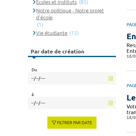
Ecoles et instituts
(85)
Notre politique - Notre projet
d'école
(1)
PAG
Vie étudiante
(15)
En
Res
Ent
Par date de création
18/0
Du
PAG
à
Le
Vot
tra
18/0
FILTRER PAR DATE