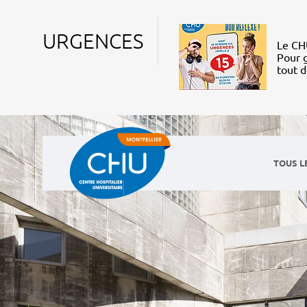
URGENCES
Le CHU
Pour g
tout 
TOUS L