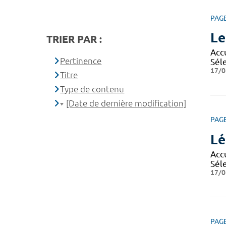
PAG
Le
TRIER PAR :
Accu
Pertinence
Séle
17/0
Titre
Type de contenu
[Date de dernière modification]
PAG
Lé
Accu
Séle
17/0
PAG