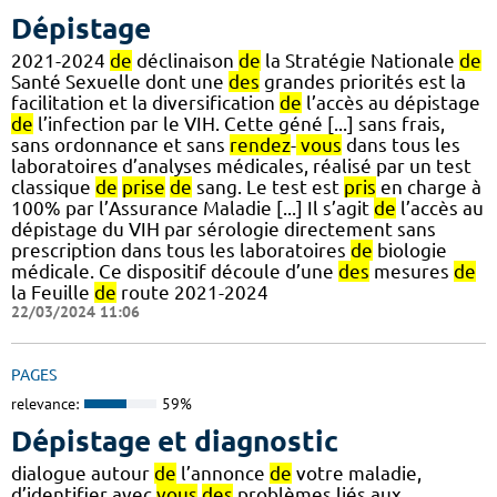
Dépistage
2021-2024
de
déclinaison
de
la Stratégie Nationale
de
Santé Sexuelle dont une
des
grandes priorités est la
facilitation et la diversification
de
l’accès au dépistage
de
l’infection par le VIH. Cette géné [...] sans frais,
sans ordonnance et sans
rendez
-
vous
dans tous les
laboratoires d’analyses médicales, réalisé par un test
classique
de
prise
de
sang. Le test est
pris
en charge à
100% par l’Assurance Maladie [...] Il s’agit
de
l’accès au
dépistage du VIH par sérologie directement sans
prescription dans tous les laboratoires
de
biologie
médicale. Ce dispositif découle d’une
des
mesures
de
la Feuille
de
route 2021-2024
22/03/2024 11:06
PAGES
relevance:
59%
Dépistage et diagnostic
dialogue autour
de
l’annonce
de
votre maladie,
d’identifier avec
vous
des
problèmes liés aux