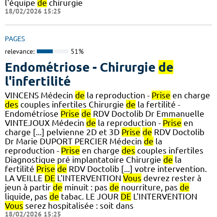
l'équipe
de
chirurgie
18/02/2026 15:25
PAGES
relevance:
51%
Endométriose - Chirurgie
de
l'infertilité
VINCENS Médecin
de
la reproduction -
Prise
en charge
des
couples infertiles Chirurgie
de
la fertilité -
Endométriose
Prise
de
RDV Doctolib Dr Emmanuelle
VINTEJOUX Médecin
de
la reproduction -
Prise
en
charge [...] pelvienne 2D et 3D
Prise
de
RDV Doctolib
Dr Marie DUPORT PERCIER Médecin
de
la
reproduction -
Prise
en charge
des
couples infertiles
Diagnostique pré implantatoire Chirurgie
de
la
fertilité
Prise
de
RDV Doctolib [...] votre intervention.
LA VEILLE
DE
L'INTERVENTION
Vous
devrez rester à
jeun à partir
de
minuit : pas
de
nourriture, pas
de
liquide, pas
de
tabac. LE JOUR
DE
L'INTERVENTION
Vous
serez hospitalisée : soit dans
18/02/2026 15:25