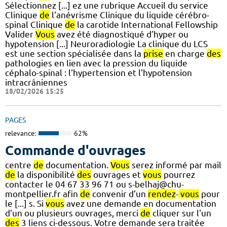
Sélectionnez [...] ez une rubrique Accueil du service
Clinique
de
l'anévrisme Clinique du liquide cérébro-
spinal Clinique
de
la carotide International Fellowship
Valider
Vous
avez été diagnostiqué d’hyper ou
hypotension [...] Neuroradiologie La clinique du LCS
est une section spécialisée dans la
prise
en charge
des
pathologies en lien avec la pression du liquide
céphalo-spinal : l'hypertension et l'hypotension
intracrâniennes
18/02/2026 15:25
PAGES
relevance:
62%
Commande d'ouvrages
centre
de
documentation.
Vous
serez informé par mail
de
la disponibilité
des
ouvrages et
vous
pourrez
contacter le 04 67 33 96 71 ou s-belhaj@chu-
montpellier.fr afin
de
convenir d’un
rendez
-
vous
pour
le [...] s. Si
vous
avez une demande en documentation
d’un ou plusieurs ouvrages, merci
de
cliquer sur l'un
des
3 liens ci-dessous. Votre demande sera traitée