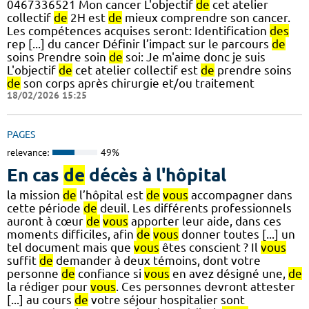
0467336521 Mon cancer L'objectif
de
cet atelier
collectif
de
2H est
de
mieux comprendre son cancer.
Les compétences acquises seront: Identification
des
rep [...] du cancer Définir l’impact sur le parcours
de
soins Prendre soin
de
soi: Je m'aime donc je suis
L'objectif
de
cet atelier collectif est
de
prendre soins
de
son corps après chirurgie et/ou traitement
18/02/2026 15:25
PAGES
relevance:
49%
En cas
de
décès à l'hôpital
la mission
de
l’hôpital est
de
vous
accompagner dans
cette période
de
deuil. Les différents professionnels
auront à cœur
de
vous
apporter leur aide, dans ces
moments difficiles, afin
de
vous
donner toutes [...] un
tel document mais que
vous
êtes conscient ? Il
vous
suffit
de
demander à deux témoins, dont votre
personne
de
confiance si
vous
en avez désigné une,
de
la rédiger pour
vous
. Ces personnes devront attester
[...] au cours
de
votre séjour hospitalier sont