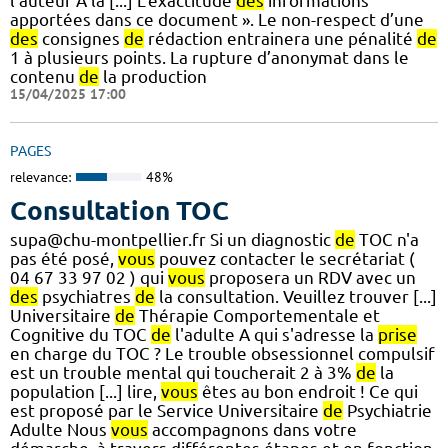
l’auteur À la [...] L’exactitude
des
informations
apportées dans ce document ». Le non-respect d’une
des
consignes
de
rédaction entrainera une pénalité
de
1 à plusieurs points. La rupture d’anonymat dans le
contenu
de
la production
15/04/2025 17:00
PAGES
relevance:
48%
Consultation TOC
supa@chu-montpellier.fr Si un diagnostic
de
TOC n'a
pas été posé,
vous
pouvez contacter le secrétariat (
04 67 33 97 02 ) qui
vous
proposera un RDV avec un
des
psychiatres
de
la consultation. Veuillez trouver [...]
Universitaire
de
Thérapie Comportementale et
Cognitive du TOC
de
l'adulte A qui s'adresse la
prise
en charge du TOC ? Le trouble obsessionnel compulsif
est un trouble mental qui toucherait 2 à 3%
de
la
population [...] lire,
vous
êtes au bon endroit ! Ce qui
est proposé par le Service Universitaire
de
Psychiatrie
Adulte Nous
vous
accompagnons dans votre