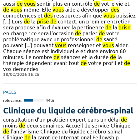
aussi
de
vous
sentir plus en contrôle
de
votre vie et
de
vous
-même. Elle
vous
aide à développer
des
compétences et
des
ressources afin que
vous
puissiez
[...] Lors
de
la
prise
de
contact, un premier entretien
sera proposé afin d'évaluer la pertinence
de
la
prise
en charge : ce sera l'occasion
de
parler
de
votre
problématique avec un professionnel
de
santé
pouvant [...] pouvant
vous
renseigner et
vous
aider.
Chaque séance est individuelle et dure environ 60
minutes. Le nombre
de
séances et la durée
de
la
thérapie dépendent avant tout
de
votre profil et
de
vos demandes
18/02/2026 15:25
PAGES
relevance:
44%
Clinique du liquide cérébro-spinal
consultation d’un praticien expert dans un délai
de
moins
de
deux semaines. Accueil du service Clinique
de
l'anévrisme Clinique du liquide cérébro-spinal
Clinique
de
la carotide International Fellowship