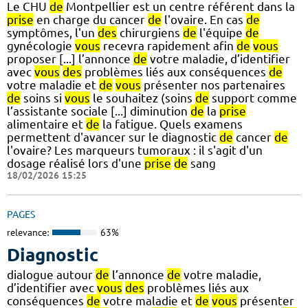
Le CHU
de
Montpellier est un centre référent dans la
prise
en charge du cancer
de
l'ovaire. En cas
de
symptômes, l'un
des
chirurgiens
de
l'équipe
de
gynécologie
vous
recevra rapidement afin
de
vous
proposer [...] l’annonce
de
votre maladie, d’identifier
avec
vous
des
problèmes liés aux conséquences
de
votre maladie et
de
vous
présenter nos partenaires
de
soins si
vous
le souhaitez (soins
de
support comme
l’assistante sociale [...] diminution
de
la
prise
alimentaire et
de
la fatigue. Quels examens
permettent d'avancer sur le diagnostic
de
cancer
de
l'ovaire? Les marqueurs tumoraux : il s'agit d'un
dosage réalisé lors d'une
prise
de
sang
18/02/2026 15:25
PAGES
relevance:
63%
Diagnostic
dialogue autour
de
l’annonce
de
votre maladie,
d’identifier avec
vous
des
problèmes liés aux
conséquences
de
votre maladie et
de
vous
présenter