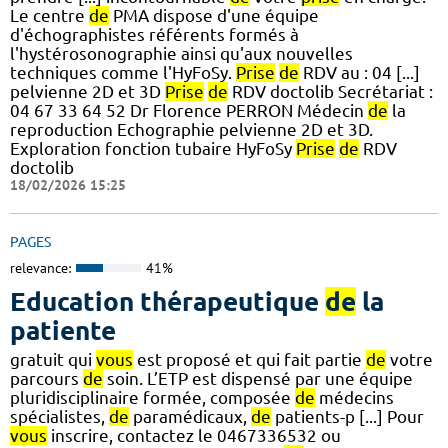
Le centre
de
PMA dispose d'une équipe
d'échographistes référents formés à
l'hystérosonographie ainsi qu'aux nouvelles
techniques comme l'HyFoSy.
Prise
de
RDV au : 04 [...]
pelvienne 2D et 3D
Prise
de
RDV doctolib Secrétariat :
04 67 33 64 52 Dr Florence PERRON Médecin
de
la
reproduction Echographie pelvienne 2D et 3D.
Exploration fonction tubaire HyFoSy
Prise
de
RDV
doctolib
18/02/2026 15:25
PAGES
relevance:
41%
Education thérapeutique
de
la
patiente
gratuit qui
vous
est proposé et qui fait partie
de
votre
parcours
de
soin. L’ETP est dispensé par une équipe
pluridisciplinaire formée, composée
de
médecins
spécialistes,
de
paramédicaux,
de
patients-p [...] Pour
vous
inscrire, contactez le 0467336532 ou