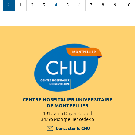
1
2
3
4
5
6
7
8
9
10
CENTRE HOSPITALIER UNIVERSITAIRE
DE MONTPELLIER
191 av. du Doyen Giraud
34295 Montpellier cedex 5
Contacter le CHU