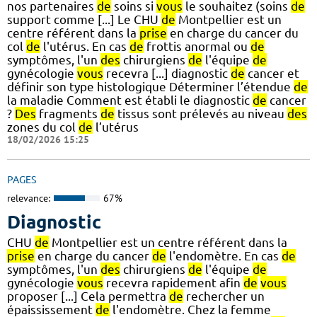
nos partenaires
de
soins si
vous
le souhaitez (soins
de
support comme [...] Le CHU
de
Montpellier est un
centre référent dans la
prise
en charge du cancer du
col
de
l'utérus. En cas
de
frottis anormal ou
de
symptômes, l'un
des
chirurgiens
de
l'équipe
de
gynécologie
vous
recevra [...] diagnostic
de
cancer et
définir son type histologique Déterminer l’étendue
de
la maladie Comment est établi le diagnostic
de
cancer
?
Des
fragments
de
tissus sont prélevés au niveau
des
zones du col
de
l’utérus
18/02/2026 15:25
PAGES
relevance:
67%
Diagnostic
CHU
de
Montpellier est un centre référent dans la
prise
en charge du cancer
de
l'endomètre. En cas
de
symptômes, l'un
des
chirurgiens
de
l'équipe
de
gynécologie
vous
recevra rapidement afin
de
vous
proposer [...] Cela permettra
de
rechercher un
épaississement
de
l'endomètre. Chez la femme