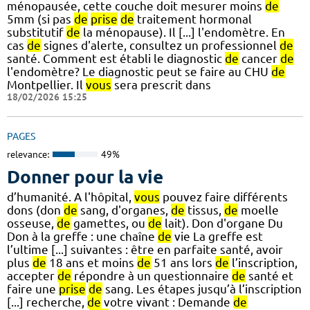
ménopausée, cette couche doit mesurer moins
de
5mm (si pas
de
prise
de
traitement hormonal
substitutif
de
la ménopause). Il [...] l'endomètre. En
cas
de
signes d'alerte, consultez un professionnel
de
santé. Comment est établi le diagnostic
de
cancer
de
l'endomètre? Le diagnostic peut se faire au CHU
de
Montpellier. Il
vous
sera prescrit dans
18/02/2026 15:25
PAGES
relevance:
49%
Donner pour la vie
d’humanité. A l'hôpital,
vous
pouvez faire différents
dons (don
de
sang, d'organes,
de
tissus,
de
moelle
osseuse,
de
gamettes, ou
de
lait). Don d'organe Du
Don à la greffe : une chaîne
de
vie La greffe est
l’ultime [...] suivantes : être en parfaite santé, avoir
plus
de
18 ans et moins
de
51 ans lors
de
l’inscription,
accepter
de
répondre à un questionnaire
de
santé et
faire une
prise
de
sang. Les étapes jusqu’à l’inscription
[...] recherche,
de
votre vivant : Demande
de