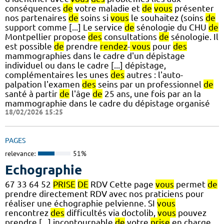
conséquences
de
votre maladie et
de
vous
présenter
nos partenaires
de
soins si
vous
le souhaitez (soins
de
support comme [...] Le service
de
sénologie du CHU
de
Montpellier propose
des
consultations
de
sénologie. Il
est possible
de
prendre
rendez
-
vous
pour
des
mammographies dans le cadre d'un dépistage
individuel ou dans le cadre [...] dépistage,
complémentaires les unes
des
autres : l'auto-
palpation l'examen
des
seins par un professionnel
de
santé à partir
de
l'âge
de
25 ans, une fois par an la
mammographie dans le cadre du dépistage organisé
18/02/2026 15:25
PAGES
relevance:
51%
Echographie
67 33 64 52
PRISE
DE
RDV Cette page
vous
permet
de
prendre directement RDV avec nos praticiens pour
réaliser une échographie pelvienne. SI
vous
rencontrez
des
difficultés via doctolib,
vous
pouvez
prendre [...] incontournable
de
votre
prise
en charge.