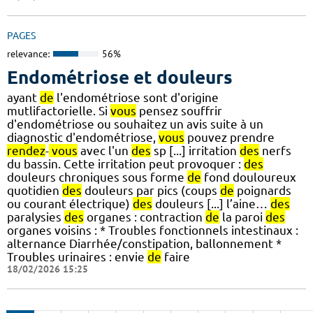
PAGES
relevance:
56%
Endométriose et douleurs
ayant
de
l'endométriose sont d'origine
mutlifactorielle. Si
vous
pensez souffrir
d'endométriose ou souhaitez un avis suite à un
diagnostic d'endométriose,
vous
pouvez prendre
rendez
-
vous
avec l'un
des
sp [...] irritation
des
nerfs
du bassin. Cette irritation peut provoquer :
des
douleurs chroniques sous forme
de
fond douloureux
quotidien
des
douleurs par pics (coups
de
poignards
ou courant électrique)
des
douleurs [...] l’aine…
des
paralysies
des
organes : contraction
de
la paroi
des
organes voisins : * Troubles fonctionnels intestinaux :
alternance Diarrhée/constipation, ballonnement *
Troubles urinaires : envie
de
faire
18/02/2026 15:25