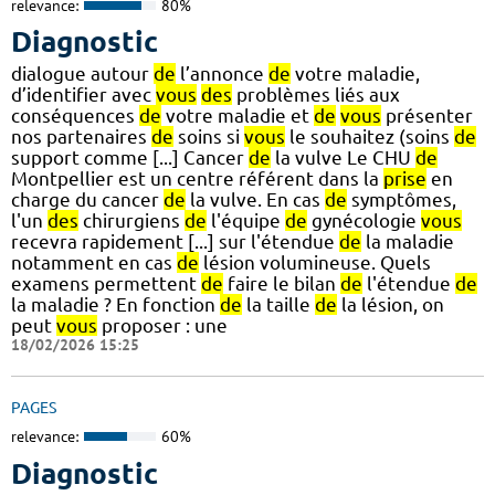
relevance:
80%
Diagnostic
dialogue autour
de
l’annonce
de
votre maladie,
d’identifier avec
vous
des
problèmes liés aux
conséquences
de
votre maladie et
de
vous
présenter
nos partenaires
de
soins si
vous
le souhaitez (soins
de
support comme [...] Cancer
de
la vulve Le CHU
de
Montpellier est un centre référent dans la
prise
en
charge du cancer
de
la vulve. En cas
de
symptômes,
l'un
des
chirurgiens
de
l'équipe
de
gynécologie
vous
recevra rapidement [...] sur l'étendue
de
la maladie
notamment en cas
de
lésion volumineuse. Quels
examens permettent
de
faire le bilan
de
l'étendue
de
la maladie ? En fonction
de
la taille
de
la lésion, on
peut
vous
proposer : une
18/02/2026 15:25
PAGES
relevance:
60%
Diagnostic