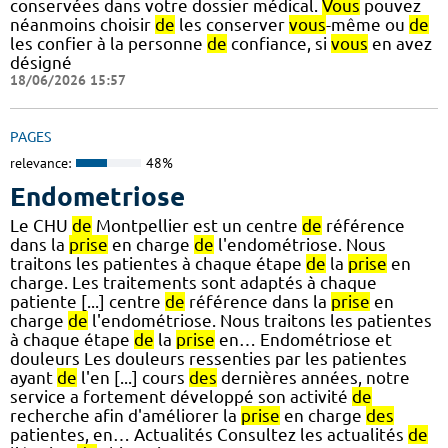
conservées dans votre dossier médical.
Vous
pouvez
néanmoins choisir
de
les conserver
vous
-même ou
de
les confier à la personne
de
confiance, si
vous
en avez
désigné
18/06/2026 15:57
PAGES
relevance:
48%
Endometriose
Le CHU
de
Montpellier est un centre
de
référence
dans la
prise
en charge
de
l'endométriose. Nous
traitons les patientes à chaque étape
de
la
prise
en
charge. Les traitements sont adaptés à chaque
patiente [...] centre
de
référence dans la
prise
en
charge
de
l'endométriose. Nous traitons les patientes
à chaque étape
de
la
prise
en… Endométriose et
douleurs Les douleurs ressenties par les patientes
ayant
de
l'en [...] cours
des
dernières années, notre
service a fortement développé son activité
de
recherche afin d'améliorer la
prise
en charge
des
patientes, en… Actualités Consultez les actualités
de