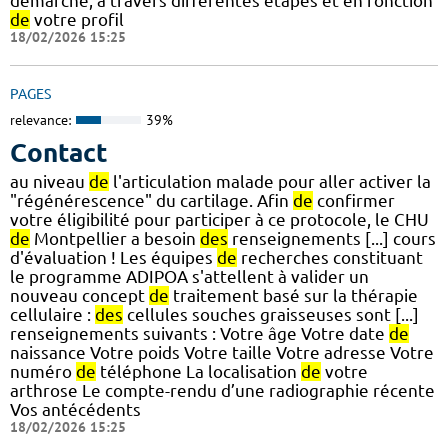
démarche, à travers différentes étapes et en fonction
de
votre profil
18/02/2026 15:25
PAGES
relevance:
39%
Contact
au niveau
de
l'articulation malade pour aller activer la
"régénérescence" du cartilage. Afin
de
confirmer
votre éligibilité pour participer à ce protocole, le CHU
de
Montpellier a besoin
des
renseignements [...] cours
d'évaluation ! Les équipes
de
recherches constituant
le programme ADIPOA s'attellent à valider un
nouveau concept
de
traitement basé sur la thérapie
cellulaire :
des
cellules souches graisseuses sont [...]
renseignements suivants : Votre âge Votre date
de
naissance Votre poids Votre taille Votre adresse Votre
numéro
de
téléphone La localisation
de
votre
arthrose Le compte-rendu d’une radiographie récente
Vos antécédents
18/02/2026 15:25