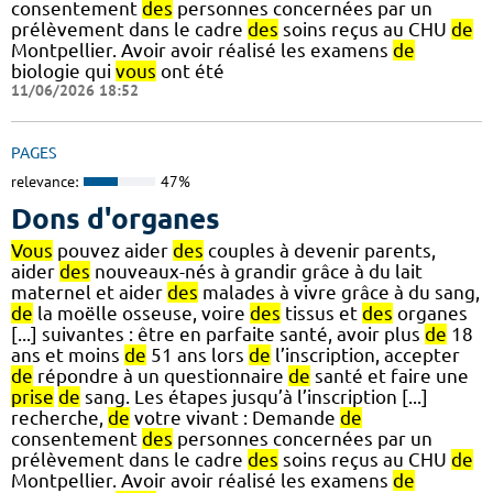
consentement
des
personnes concernées par un
prélèvement dans le cadre
des
soins reçus au CHU
de
Montpellier. Avoir avoir réalisé les examens
de
biologie qui
vous
ont été
11/06/2026 18:52
PAGES
relevance:
47%
Dons d'organes
Vous
pouvez aider
des
couples à devenir parents,
aider
des
nouveaux-nés à grandir grâce à du lait
maternel et aider
des
malades à vivre grâce à du sang,
de
la moëlle osseuse, voire
des
tissus et
des
organes
[...] suivantes : être en parfaite santé, avoir plus
de
18
ans et moins
de
51 ans lors
de
l’inscription, accepter
de
répondre à un questionnaire
de
santé et faire une
prise
de
sang. Les étapes jusqu’à l’inscription [...]
recherche,
de
votre vivant : Demande
de
consentement
des
personnes concernées par un
prélèvement dans le cadre
des
soins reçus au CHU
de
Montpellier. Avoir avoir réalisé les examens
de