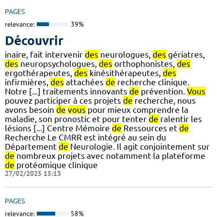
PAGES
relevance:
39%
Découvrir
inaire, fait intervenir
des
neurologues,
des
gériatres,
des
neuropsychologues,
des
orthophonistes,
des
ergothérapeutes,
des
kinésithérapeutes,
des
infirmières,
des
attachées
de
recherche clinique.
Notre [...] traitements innovants
de
prévention.
Vous
pouvez participer à ces projets
de
recherche, nous
avons besoin
de
vous
pour mieux comprendre la
maladie, son pronostic et pour tenter
de
ralentir les
lésions [...] Centre Mémoire
de
Ressources et
de
Recherche Le CMRR est intégré au sein du
Département
de
Neurologie. Il agit conjointement sur
de
nombreux projets avec notamment la plateforme
de
protéomique clinique
27/02/2025 15:13
PAGES
relevance:
58%