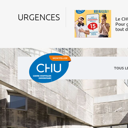
URGENCES
Le CHU
Pour g
tout 
TOUS L