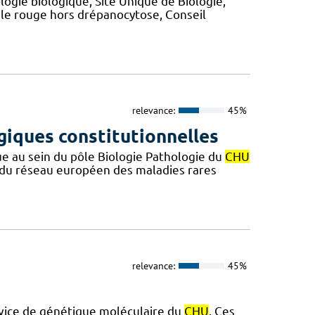
ogie biologique, Site Unique de Biologie,
le rouge hors drépanocytose, Conseil
relevance:
45%
iques constitutionnelles
 au sein du pôle Biologie Pathologie du
CHU
du réseau européen des maladies rares
relevance:
45%
vice de génétique moléculaire du
CHU
. Ces