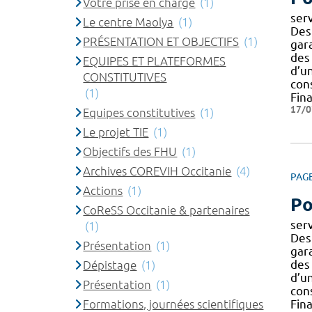
Votre prise en charge
(1)
ser
Le centre Maolya
(1)
Des
PRÉSENTATION ET OBJECTIFS
(1)
gar
des
EQUIPES ET PLATEFORMES
d’un
CONSTITUTIVES
con
(1)
Fin
17/0
Equipes constitutives
(1)
Le projet TIE
(1)
Objectifs des FHU
(1)
Archives COREVIH Occitanie
(4)
PAG
Actions
(1)
Po
CoReSS Occitanie & partenaires
ser
(1)
Des
Présentation
(1)
gar
des
Dépistage
(1)
d’un
Présentation
(1)
con
Formations, journées scientifiques
Fin