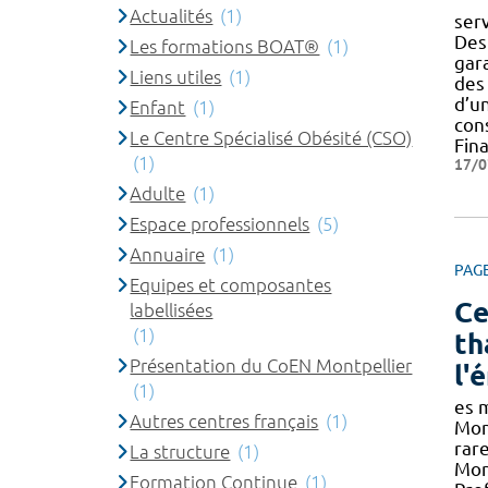
Actualités
(1)
ser
Des
Les formations BOAT®
(1)
gar
Liens utiles
(1)
des
d’un
Enfant
(1)
con
Le Centre Spécialisé Obésité (CSO)
Fin
(1)
17/0
Adulte
(1)
Espace professionnels
(5)
Annuaire
(1)
PAG
Equipes et composantes
Ce
labellisées
(1)
th
Présentation du CoEN Montpellier
l'
(1)
es m
Autres centres français
(1)
Mon
rare
La structure
(1)
Mont
Formation Continue
(1)