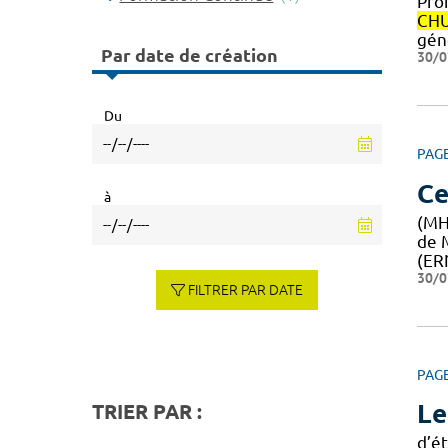
Pro
CH
gén
Par date de création
30/0
Du
PAG
Ce
à
(MH
de 
(ER
30/0
FILTRER PAR DATE
PAG
Le
TRIER PAR :
d’é