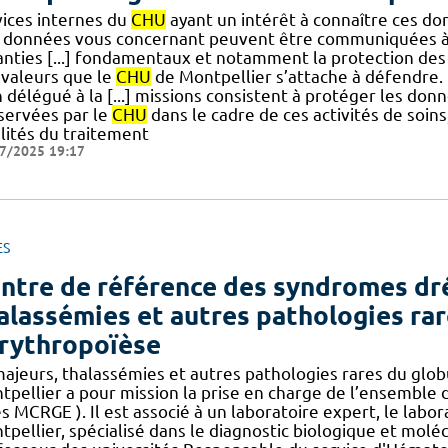
vices internes du
CHU
ayant un intérêt à connaître ces do
 données vous concernant peuvent être communiquées à 
anties [...] fondamentaux et notamment la protection des
 valeurs que le
CHU
de Montpellier s’attache à défendre. 
 délégué à la [...] missions consistent à protéger les don
servées par le
CHU
dans le cadre de ces activités de soin
alités du traitement
7/2025 19:17
ES
ntre de référence des syndromes dr
alassémies et autres pathologies rar
érythropoïèse
ajeurs, thalassémies et autres pathologies rares du globu
tpellier a pour mission la prise en charge de l’ensemble d
s MCRGE ). Il est associé à un laboratoire expert, le lab
pellier, spécialisé dans le diagnostic biologique et moléc