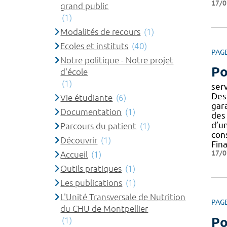
17/0
grand public
(1)
Modalités de recours
(1)
Ecoles et instituts
(40)
PAG
Notre politique - Notre projet
Po
d'école
(1)
ser
Des
Vie étudiante
(6)
gar
Documentation
(1)
des
d’un
Parcours du patient
(1)
con
Découvrir
(1)
Fin
17/0
Accueil
(1)
Outils pratiques
(1)
Les publications
(1)
L'Unité Transversale de Nutrition
PAG
du CHU de Montpellier
Po
(1)