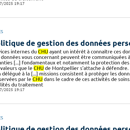
7/2025 19:17
ES
litique de gestion des données pers
vices internes du
CHU
ayant un intérêt à connaître ces do
 données vous concernant peuvent être communiquées à 
anties [...] fondamentaux et notamment la protection des
 valeurs que le
CHU
de Montpellier s’attache à défendre. 
 délégué à la [...] missions consistent à protéger les don
servées par le
CHU
dans le cadre de ces activités de soin
alités du traitement
7/2025 19:17
ES
litique de gestion des données pers