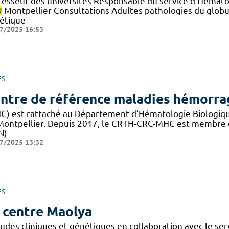
fesseur des universités Responsable du service d'Hématol
U
Montpellier Consultations Adultes pathologies du globu
étique
7/2025 16:53
ES
ntre de référence maladies hémorrag
C) est rattaché au Département d’Hématologie Biologique
Montpellier. Depuis 2017, le CRTH-CRC-MHC est membre 
N)
7/2025 13:32
ES
 centre Maolya
tudes cliniques et génétiques en collaboration avec le ser