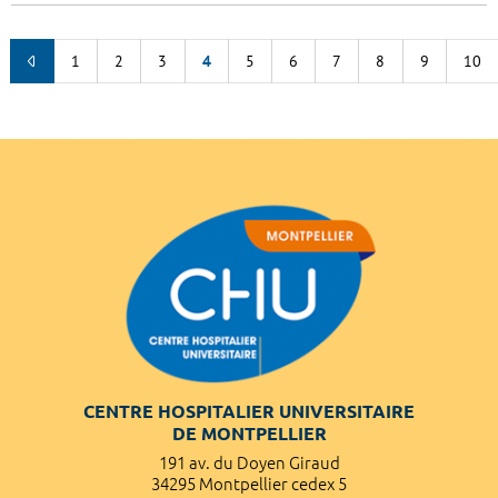
1
2
3
4
5
6
7
8
9
10
CENTRE HOSPITALIER UNIVERSITAIRE
DE MONTPELLIER
191 av. du Doyen Giraud
34295 Montpellier cedex 5